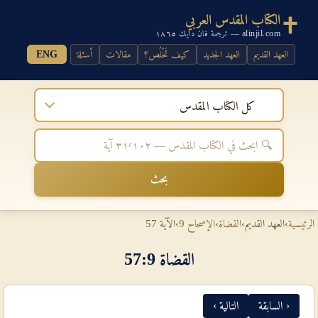
الكتاب المقدس العربي
alinjil.com — ترجمة فان دايك ١٨٦٥
العهد القديم
العهد الجديد
كيف تَخْلُص؟
مقالات
أسئلة
ENG
كل الكتاب المقدس
بحث
الرئيسية
›
العهد القديم
›
القضاة
›
الإصحاح 9
›
الآية 57
القضاة 9‏:‏57
‹ السابقة
التالية ›