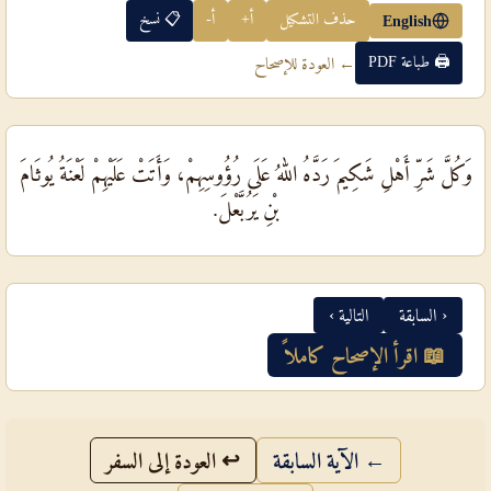
حذف التشكيل
أ+
أ-
📋 نسخ
English
🖨 طباعة PDF
← العودة للإصحاح
وَكُلَّ شَرِّ أَهْلِ شَكِيمَ رَدَّهُ اللهُ عَلَى رُؤُوسِهِمْ، وَأَتَتْ عَلَيْهِمْ لَعْنَةُ يُوثَامَ
بْنِ يَرُبَّعْلَ.
‹ السابقة
التالية ›
📖 اقرأ الإصحاح كاملاً
← الآية السابقة
↩ العودة إلى السفر