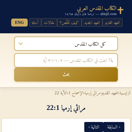
الكتاب المقدس العربي
alinjil.com — ترجمة فان دايك ١٨٦٥
العهد القديم
العهد الجديد
كيف تَخْلُص؟
مقالات
أسئلة
ENG
كل الكتاب المقدس
بحث
الرئيسية
›
العهد القديم
›
مراثي إرميا
›
الإصحاح 1
›
الآية 22
مراثي إرميا 1‏:‏22
‹ السابقة
التالية ›