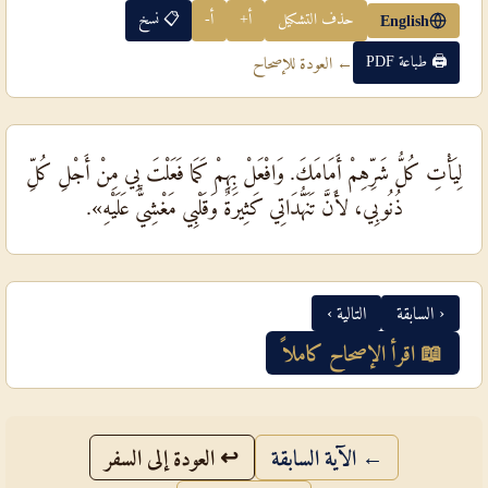
حذف التشكيل
أ+
أ-
📋 نسخ
English
🖨 طباعة PDF
← العودة للإصحاح
لِيَأْتِ كُلُّ شَرِّهِمْ أَمَامَكَ. وَافْعَلْ بِهِمْ كَمَا فَعَلْتَ بِي مِنْ أَجْلِ كُلِّ
ذُنُوبِي، لأَنَّ تَنَهُّدَاتِي كَثِيرَةٌ وَقَلْبِي مَغْشِيٌّ عَلَيْهِ».
‹ السابقة
التالية ›
📖 اقرأ الإصحاح كاملاً
← الآية السابقة
↩ العودة إلى السفر