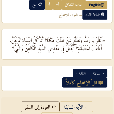
حذف التشكيل
أ+
أ-
📋 نسخ
English
🖨 طباعة PDF
← العودة للإصحاح
«اُنْظُرْ يَا رَبُّ وَتَطَلَّعْ بِمَنْ فَعَلْتَ هكَذَا؟ أَتَأْكُلُ النِّسَاءُ ثَمَرَهُنَّ،
أَطْفَالَ الْحَضَانَةِ؟ أَيُقْتَلُ فِي مَقْدِسِ السَّيِّدِ الْكَاهِنُ وَالنَّبِيُّ؟
‹ السابقة
التالية ›
📖 اقرأ الإصحاح كاملاً
← الآية السابقة
↩ العودة إلى السفر