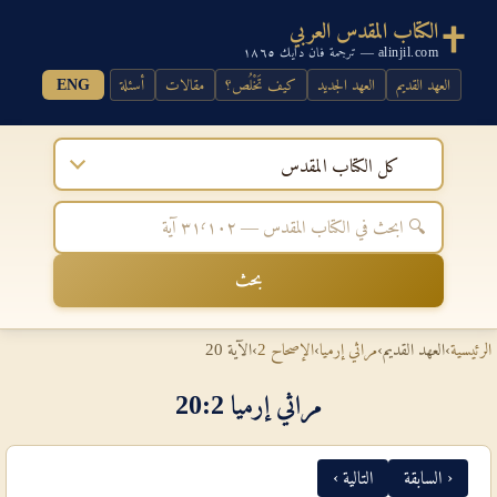
الكتاب المقدس العربي
alinjil.com — ترجمة فان دايك ١٨٦٥
العهد القديم
العهد الجديد
كيف تَخْلُص؟
مقالات
أسئلة
ENG
كل الكتاب المقدس
بحث
الرئيسية
›
العهد القديم
›
مراثي إرميا
›
الإصحاح 2
›
الآية 20
مراثي إرميا 2‏:‏20
‹ السابقة
التالية ›