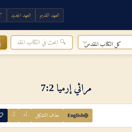
العهد القديم
العهد الجديد
كي
ب
كل الكتاب المقدس
مراثي إرميا 2‏:‏7
حذف التشكيل
أ+
أ-
📋
English