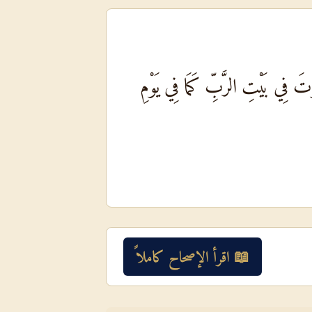
ْتَ فِي بَيْتِ الرَّبِّ كَمَا فِي يَوْمِ
📖 اقرأ الإصحاح كاملاً