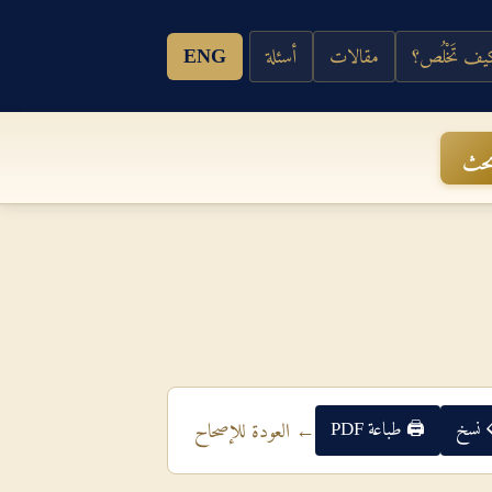
ف تَخْلُص؟
مقالات
أسئلة
ENG
حث
 نسخ
🖨 طباعة PDF
← العودة للإصحاح