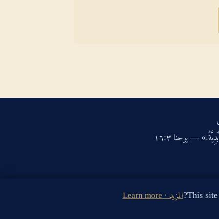
دِيَّةُ.» — يوحنا ‏٣‏:‏١٦‏
المزيد · Learn more