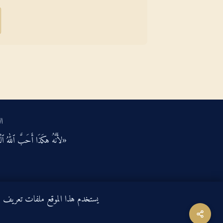
ال
«لأَنَّهُ هكَذَا أَحَبَّ ٱللهُ ٱلْعَ
يستخدم هذا الموقع ملفات تعريف الارتباط لتحسين ت