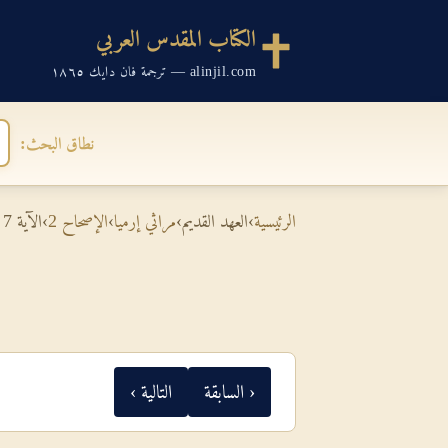
الكتاب المقدس العربي
alinjil.com — ترجمة فان دايك ١٨٦٥
نطاق البحث:
الرئيسية
›
العهد القديم
›
مراثي إرميا
›
الإصحاح 2
›
الآية 7
‹ السابقة
التالية ›