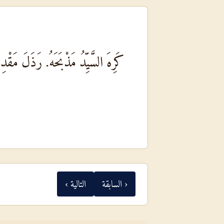
كَرِهَ السَّيِّدُ مَذْبَحَهُ. رَذَلَ مَقْ
‹ السابقة
التالية ›