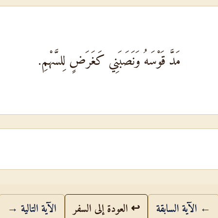
مَدَّ قَوْسَهُ وَنَصَبَنِي كَغَرَضٍ لِلسَّهْمِ.
← الآية السابقة
↩ العودة إلى السفر
الآية التالية →