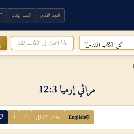
العهد القديم
العهد الجديد
كي
ب
كل الكتاب المقدس
مراثي إرميا 3‏:‏12
حذف التشكيل
أ+
أ-
📋
English