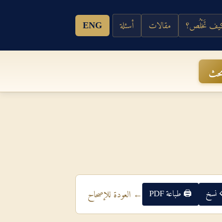
ف تَخْلُص؟
مقالات
أسئلة
ENG
حث
 نسخ
🖨 طباعة PDF
← العودة للإصحاح