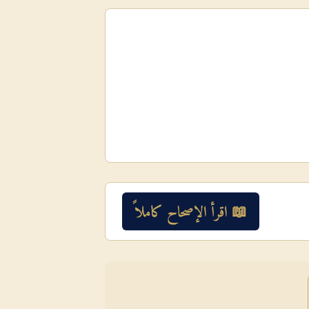
📖 اقرأ الإصحاح كاملاً