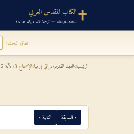
الكتاب المقدس العربي
alinjil.com — ترجمة فان دايك ١٨٦٥
نطاق البحث:
الرئيسية
›
العهد القديم
›
مراثي إرميا
›
الإصحاح 3
›
الآية 12
‹ السابقة
التالية ›