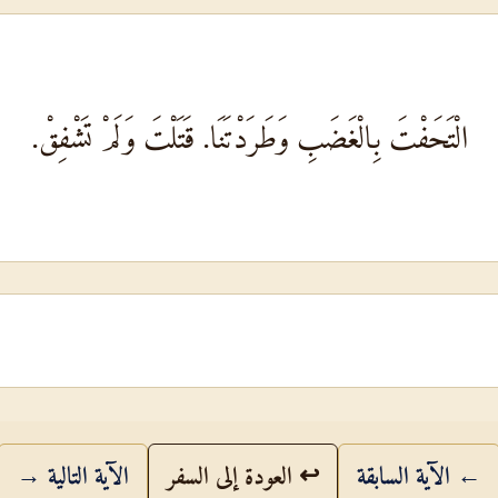
الْتَحَفْتَ بِالْغَضَبِ وَطَرَدْتَنَا. قَتَلْتَ وَلَمْ تَشْفِقْ.
← الآية السابقة
↩ العودة إلى السفر
الآية التالية →