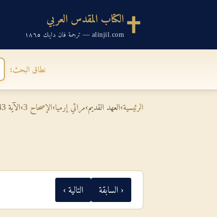
الكتاب المقدس العربي
alinjil.com — ترجمة فان دايك ١٨٦٥
نطاق البحث:
الرئيسية
›
العهد القديم
›
مراثي إرميا
›
الإصحاح 3
›
الآية 43
‹ السابقة
التالية ›