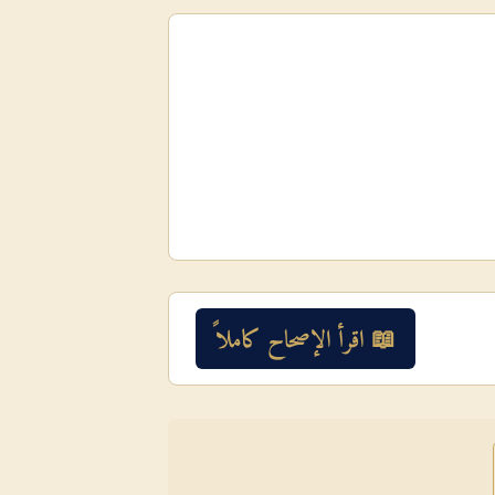
📖 اقرأ الإصحاح كاملاً