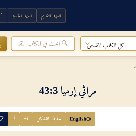
العهد القديم
العهد الجديد
كي
ب
كل الكتاب المقدس
مراثي إرميا 3‏:‏43
حذف التشكيل
أ+
أ-
📋
English