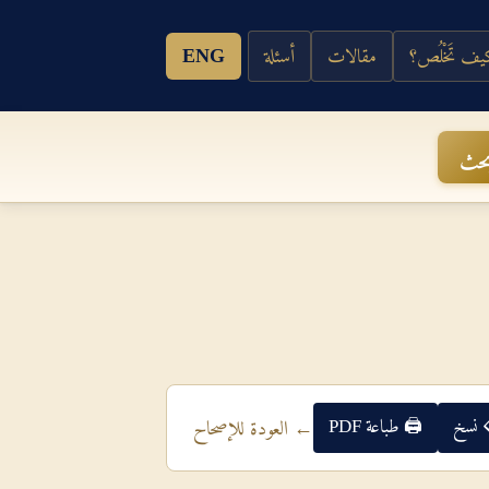
ف تَخْلُص؟
مقالات
أسئلة
ENG
حث
 نسخ
🖨 طباعة PDF
← العودة للإصحاح