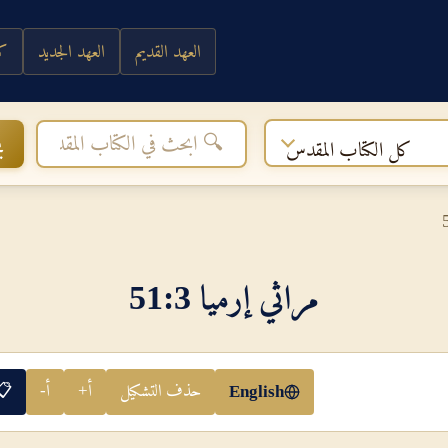
العهد القديم
العهد الجديد
كي
ب
كل الكتاب المقدس
مراثي إرميا 3‏:‏51
حذف التشكيل
أ+
أ-
📋
English