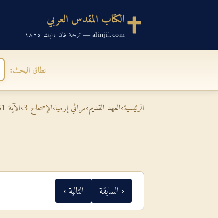
الكتاب المقدس العربي
alinjil.com — ترجمة فان دايك ١٨٦٥
نطاق البحث:
الرئيسية
›
العهد القديم
›
مراثي إرميا
›
الإصحاح 3
›
الآية 51
‹ السابقة
التالية ›