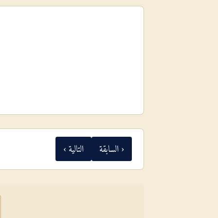
‹ السابقة
التالية ›