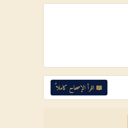
📖 اقرأ الإصحاح كاملاً