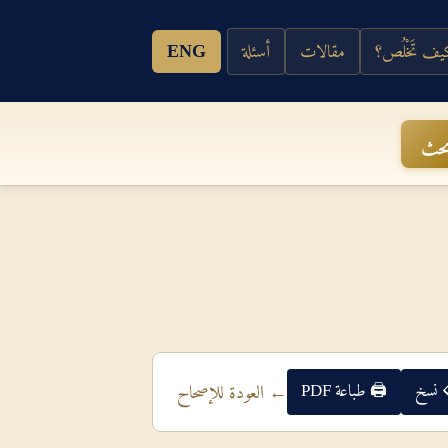
ف تَخْلُص؟
مقالات
أسئلة
ENG
حث
 نسخ
🖨 طباعة PDF
← العودة للإصحاح