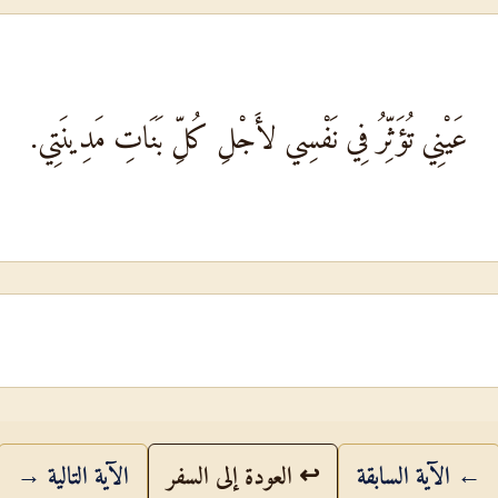
عَيْنِي تُؤَثِّرُ فِي نَفْسِي لأَجْلِ كُلِّ بَنَاتِ مَدِينَتِي.
← الآية السابقة
↩ العودة إلى السفر
الآية التالية →