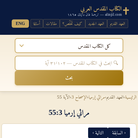
الكتاب المقدس العربي
alinjil.com — ترجمة فان دايك ١٨٦٥
العهد القديم
العهد الجديد
كيف تَخْلُص؟
مقالات
أسئلة
ENG
كل الكتاب المقدس
بحث
الرئيسية
›
العهد القديم
›
مراثي إرميا
›
الإصحاح 3
›
الآية 55
مراثي إرميا 3‏:‏55
‹ السابقة
التالية ›