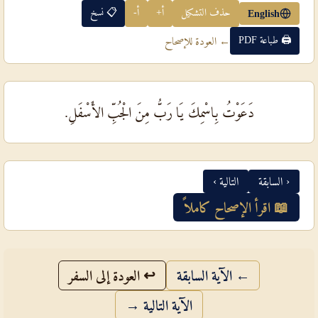
حذف التشكيل
أ+
أ-
📋 نسخ
English
🖨 طباعة PDF
← العودة للإصحاح
دَعَوْتُ بِاسْمِكَ يَا رَبُّ مِنَ الْجُبِّ الأَسْفَلِ.
‹ السابقة
التالية ›
📖 اقرأ الإصحاح كاملاً
← الآية السابقة
↩ العودة إلى السفر
الآية التالية →