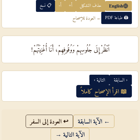
حذف التشكيل
أ+
أ-
📋 نسخ
English
🖨 طباعة PDF
← العودة للإصحاح
اُنْظُرْ إِلَى جُلُوسِهِمْ وَوُقُوفِهِمْ، أَنَا أُغْنِيَتُهُمْ!
‹ السابقة
التالية ›
📖 اقرأ الإصحاح كاملاً
← الآية السابقة
↩ العودة إلى السفر
الآية التالية →