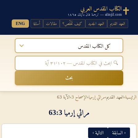
الكتاب المقدس العربي
alinjil.com — ترجمة فان دايك ١٨٦٥
العهد القديم
العهد الجديد
كيف تَخْلُص؟
مقالات
أسئلة
ENG
كل الكتاب المقدس
بحث
الرئيسية
›
العهد القديم
›
مراثي إرميا
›
الإصحاح 3
›
الآية 63
مراثي إرميا 3‏:‏63
‹ السابقة
التالية ›