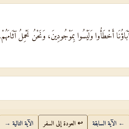
بَاؤُنَا أَخْطَأُوا وَلَيْسُوا بِمَوْجُودِينَ، وَنَحْنُ نَحْمِلُ آثَامَهُمْ.
← الآية السابقة
↩ العودة إلى السفر
الآية التالية →