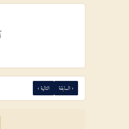
آ
‹ السابقة
التالية ›