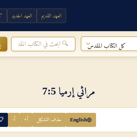
العهد القديم
العهد الجديد
كي
ب
كل الكتاب المقدس
مراثي إرميا 5‏:‏7
حذف التشكيل
أ+
أ-
📋
English