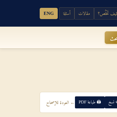
ف تَخْلُص؟
مقالات
أسئلة
ENG
حث
 نسخ
🖨 طباعة PDF
← العودة للإصحاح