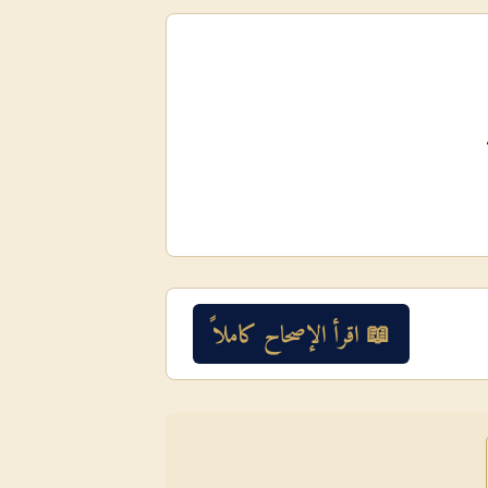
📖 اقرأ الإصحاح كاملاً