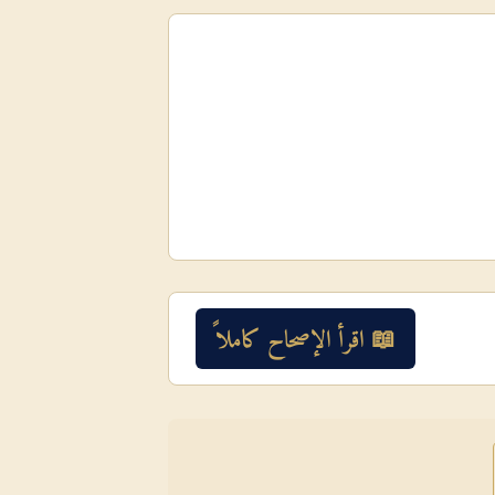
📖 اقرأ الإصحاح كاملاً