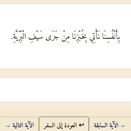
بِأَنْفُسِنَا نَأْتِي بِخُبْزِنَا مِنْ جَرَى سَيْفِ الْبَرِّيَّةِ.
← الآية السابقة
↩ العودة إلى السفر
الآية التالية →