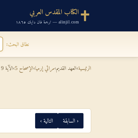
الكتاب المقدس العربي
alinjil.com — ترجمة فان دايك ١٨٦٥
نطاق البحث:
الرئيسية
›
العهد القديم
›
مراثي إرميا
›
الإصحاح 5
›
الآية 9
‹ السابقة
التالية ›