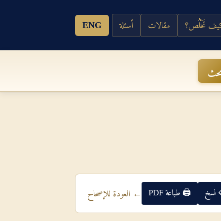
ف تَخْلُص؟
مقالات
أسئلة
ENG
حث
 نسخ
🖨 طباعة PDF
← العودة للإصحاح