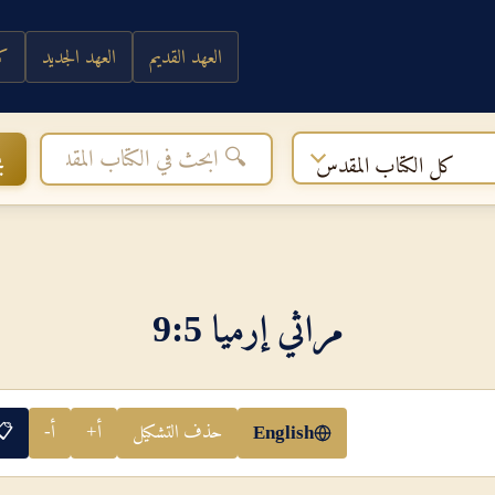
العهد القديم
العهد الجديد
كي
ب
كل الكتاب المقدس
مراثي إرميا 5‏:‏9
حذف التشكيل
أ+
أ-
📋
English