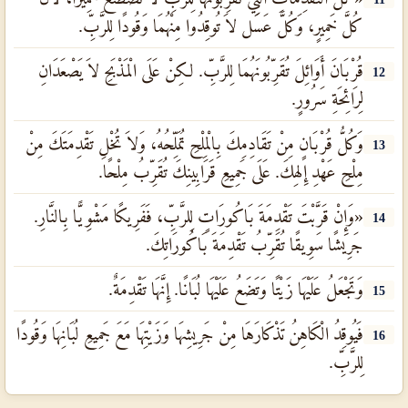
كُلَّ خَمِيرٍ، وَكُلَّ عَسَل لاَ تُوقِدُوا مِنْهُمَا وَقُودًا لِلرَّبِّ.
قُرْبَانَ أَوَائِلَ تُقَرِّبُونَهُمَا لِلرَّبِّ. لكِنْ عَلَى الْمَذْبَحِ لاَ يَصْعَدَانِ
12
لِرَائِحَةِ سَرُورٍ.
وَكُلُّ قُرْبَانٍ مِنْ تَقَادِمِكَ بِالْمِلْحِ تُمَلِّحُهُ، وَلاَ تُخْلِ تَقْدِمَتَكَ مِنْ
13
مِلْحِ عَهْدِ إِلهِكَ. عَلَى جَمِيعِ قَرَابِينِكَ تُقَرِّبُ مِلْحًا.
«وَإِنْ قَرَّبْتَ تَقْدِمَةَ بَاكُورَاتٍ لِلرَّبِّ، فَفَرِيكًا مَشْوِيًّا بِالنَّارِ.
14
جَرِيشًا سَوِيقًا تُقَرِّبُ تَقْدِمَةَ بَاكُورَاتِكَ.
وَتَجْعَلُ عَلَيْهَا زَيْتًا وَتَضَعُ عَلَيْهَا لُبَانًا. إِنَّهَا تَقْدِمَةٌ.
15
فَيُوقِدُ الْكَاهِنُ تَذْكَارَهَا مِنْ جَرِيشِهَا وَزَيْتِهَا مَعَ جَمِيعِ لُبَانِهَا وَقُودًا
16
لِلرَّبِّ.