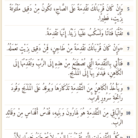
وَإِنْ كَانَ قُرْبَانُكَ تَقْدِمَةً عَلَى الصَّاجِ، تَكُونُ مِنْ دَقِيق مَلْتُوتَةً
5
بِزَيْتٍ، فَطِيرًا.
تَفُتُّهَا فُتَاتًا وَتَسْكُبُ عَلَيْهَا زَيْتًا. إِنَّهَا تَقْدِمَةٌ.
6
«وَإِنْ كَانَ قُرْبَانُكَ تَقْدِمَةً مِنْ طَاجِنٍ، فَمِنْ دَقِيق بِزَيْتٍ تَعْمَلُهُ.
7
فَتَأْتِي بِالتَّقْدِمَةِ الَّتِي تُصْطَنَعُ مِنْ هذِهِ إِلَى الرَّبِّ وَتُقَدِّمُهَا إِلَى
8
الْكَاهِنِ، فَيَدْنُو بِهَا إِلَى الْمَذْبَحِ.
وَيَأْخُذُ الْكَاهِنُ مِنَ التَّقْدِمَةِ تَذْكَارَهَا وَيُوقِدُ عَلَى الْمَذْبَحِ وَقُودَ
9
رَائِحَةِ سَرُورٍ لِلرَّبِّ.
وَالْبَاقِي مِنَ التَّقْدِمَةِ هُوَ لِهَارُونَ وَبَنِيهِ، قُدْسُ أَقْدَاسٍ مِنْ وَقَائِدِ
10
الرَّبِّ.
«كُلُّ التَّقْدِمَاتِ الَّتِي تُقَرِّبُونَهَا لِلرَّبِّ لاَ تُصْطَنَعُ خَمِيرًا، لأَنَّ
11