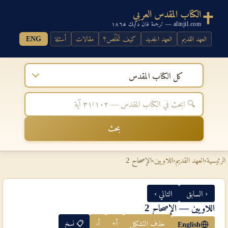
الكتاب المقدس العربي
alinjil.com — ترجمة فان دايك ١٨٦٥
العهد القديم
العهد الجديد
كيف تَخْلُص؟
مقالات
أسئلة
ENG
كل الكتاب المقدس
بحث
الرئيسية
›
العهد القديم
›
اللاويين
›
الإصحاح 2
‹ السابق
التالي ›
اللاويين — الإصحاح 2
حذف التشكيل
أ+
أ-
📋 نسخ
English