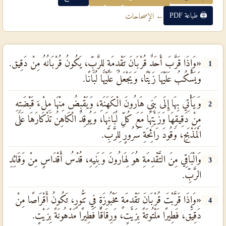
🖨 طباعة PDF
← الإصحاحات
«وَإِذَا قَرَّبَ أَحَدٌ قُرْبَانَ تَقْدِمَةٍ لِلرَّبِّ، يَكُونُ قُرْبَانُهُ مِنْ دَقِيق.
1
وَيَسْكُبُ عَلَيْهَا زَيْتًا، وَيَجْعَلُ عَلَيْهَا لُبَانًا.
وَيَأْتِي بِهَا إِلَى بَنِي هَارُونَ الْكَهَنَةِ، وَيَقْبِضُ مِنْهَا مِلْءَ قَبْضَتِهِ
2
مِنْ دَقِيقِهَا وَزَيْتِهَا مَعَ كُلِّ لُبَانِهَا، وَيُوقِدُ الْكَاهِنُ تَذْكَارَهَا عَلَى
الْمَذْبَحِ، وَقُودَ رَائِحَةِ سَرُورٍ لِلرَّبِّ.
وَالْبَاقِي مِنَ التَّقْدِمَةِ هُوَ لِهَارُونَ وَبَنِيهِ، قُدْسُ أَقْدَاسٍ مِنْ وَقَائِدِ
3
الرَّبِّ.
«وَإِذَا قَرَّبْتَ قُرْبَانَ تَقْدِمَةٍ مَخْبُوزَةٍ فِي تَنُّورٍ، تَكُونُ أَقْرَاصًا مِنْ
4
دَقِيق، فَطِيرًا مَلْتُوتَةً بِزَيْتٍ، وَرِقَاقًا فَطِيرًا مَدْهُونَةً بِزَيْتٍ.