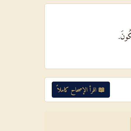
ْكُونَ.
📖 اقرأ الإصحاح كاملاً