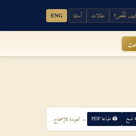
ف تَخْلُص؟
مقالات
أسئلة
ENG
حث
 نسخ
🖨 طباعة PDF
← العودة للإصحاح