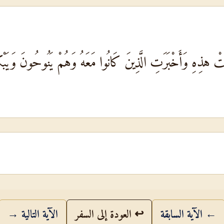
تْ هذِهِ وَأَخْبَرَتِ الَّذِينَ كَانُوا مَعَهُ وَهُمْ يَنُوحُونَ وَيَب
← الآية السابقة
↩ العودة إلى السفر
الآية التالية →