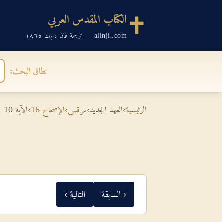
الكتاب المقدس العربي
alinjil.com — ترجمة فان دايك ١٨٦٥
نطاق البحث:
الرئيسية
›
العهد الجديد
›
مرقس
›
الإصحاح 16
›
الآية 10
‹ السابقة
التالية ›