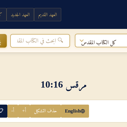
العهد القديم
العهد الجديد
كي
ب
كل الكتاب المقدس
مرقس 16‏:‏10
حذف التشكيل
أ+
أ-
📋
English