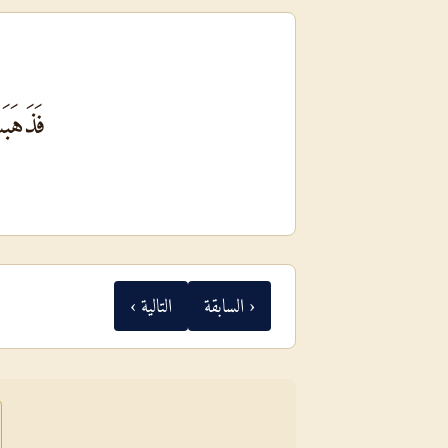
فَذَهَبَ
‹ السابقة
التالية ›