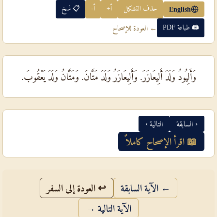
حذف التشكيل
أ+
أ-
📋 نسخ
English
🖨 طباعة PDF
← العودة للإصحاح
وَأَلِيُودُ وَلَدَ أَلِيعَازَرَ. وَأَلِيعَازَرُ وَلَدَ مَتَّانَ. وَمَتَّانُ وَلَدَ يَعْقُوبَ.
‹ السابقة
التالية ›
📖 اقرأ الإصحاح كاملاً
← الآية السابقة
↩ العودة إلى السفر
الآية التالية →