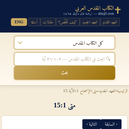
الكتاب المقدس العربي
alinjil.com — ترجمة فان دايك ١٨٦٥
العهد القديم
العهد الجديد
كيف تَخْلُص؟
مقالات
أسئلة
ENG
كل الكتاب المقدس
بحث
الرئيسية
›
العهد الجديد
›
متى
›
الإصحاح 1
›
الآية 15
متى 1‏:‏15
‹ السابقة
التالية ›