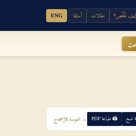
ف تَخْلُص؟
مقالات
أسئلة
ENG
حث
 نسخ
🖨 طباعة PDF
← العودة للإصحاح