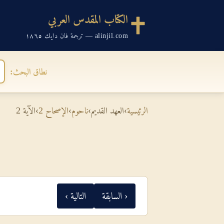
الكتاب المقدس العربي
alinjil.com — ترجمة فان دايك ١٨٦٥
نطاق البحث:
الرئيسية
›
العهد القديم
›
ناحوم
›
الإصحاح 2
›
الآية 2
‹ السابقة
التالية ›