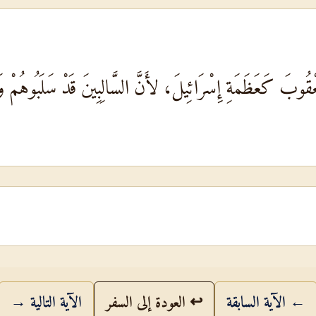
يَعْقُوبَ كَعَظَمَةِ إِسْرَائِيلَ، لأَنَّ السَّالِبِينَ قَدْ سَلَبُوهُمْ وَ
← الآية السابقة
↩ العودة إلى السفر
الآية التالية →