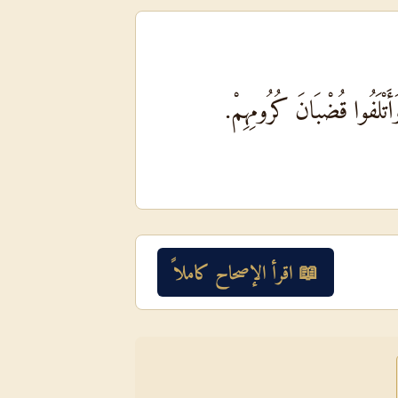
أَتْلَفُوا قُضْبَانَ كُرُومِهِمْ.
📖 اقرأ الإصحاح كاملاً