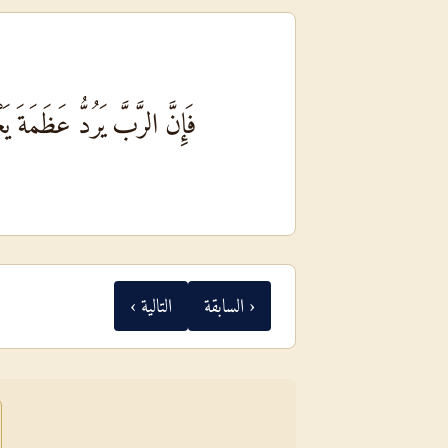
فَإِنَّ الرَّبَّ يَرُدُّ عَظَمَةَ 
‹ السابقة
التالية ›