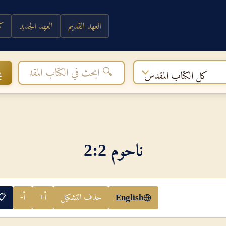
العهد القديم
العهد الجديد
كي
ب
كل الكتاب المقدس
ناحوم 2‏:‏2
حذف التشكيل
أ+
أ-
📋
English