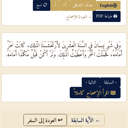
حذف التشكيل
أ+
أ-
📋 نسخ
English
🖨 طباعة PDF
← العودة للإصحاح
وَفِي شَهْرِ نِيسَانَ فِي السَّنَةِ الْعِشْرِينَ لأَرْتَحْشَسْتَا الْمَلِكِ، كَانَتْ خَمْرٌ
أَمَامَهُ، فَحَمَلْتُ الْخَمْرَ وَأَعْطَيْتُ الْمَلِكَ. وَلَمْ أَكُنْ قَبْلُ مُكْمَدُا أَمَامَهُ.
‹ السابقة
التالية ›
📖 اقرأ الإصحاح كاملاً
← الآية السابقة
↩ العودة إلى السفر