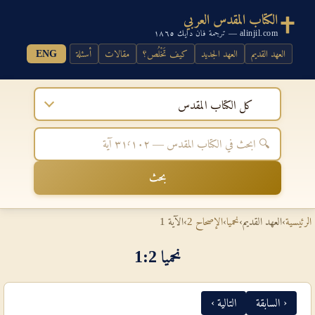
الكتاب المقدس العربي
alinjil.com — ترجمة فان دايك ١٨٦٥
العهد القديم
العهد الجديد
كيف تَخْلُص؟
مقالات
أسئلة
ENG
كل الكتاب المقدس
بحث
الرئيسية
›
العهد القديم
›
نحميا
›
الإصحاح 2
›
الآية 1
نحميا 2‏:‏1
‹ السابقة
التالية ›