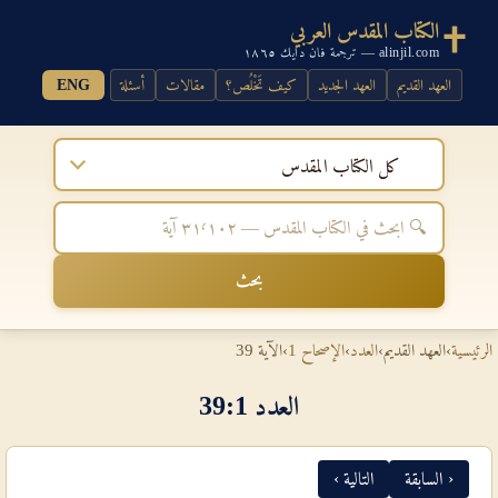
الكتاب المقدس العربي
alinjil.com — ترجمة فان دايك ١٨٦٥
العهد القديم
العهد الجديد
كيف تَخْلُص؟
مقالات
أسئلة
ENG
كل الكتاب المقدس
بحث
الرئيسية
›
العهد القديم
›
العدد
›
الإصحاح 1
›
الآية 39
العدد 1‏:‏39
‹ السابقة
التالية ›