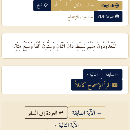
حذف التشكيل
أ+
أ-
📋 نسخ
English
🖨 طباعة PDF
← العودة للإصحاح
الْمَعْدُودُونَ مِنْهُمْ لِسِبْطِ دَانَ اثْنَانِ وَسِتُّونَ أَلْفًا وَسَبْعُ مِئَةٍ.
‹ السابقة
التالية ›
📖 اقرأ الإصحاح كاملاً
← الآية السابقة
↩ العودة إلى السفر
الآية التالية →