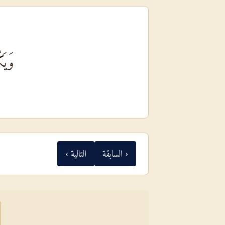
وَيَك
‹ السابقة
التالية ›