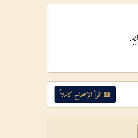
ِهِ.
📖 اقرأ الإصحاح كاملاً