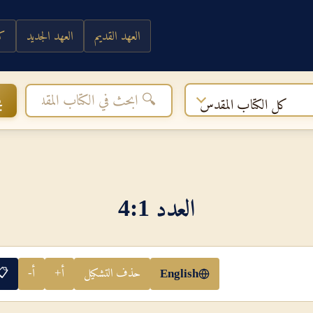
العهد القديم
العهد الجديد
كي
ب
كل الكتاب المقدس
العدد 1‏:‏4
حذف التشكيل
أ+
أ-
📋
English