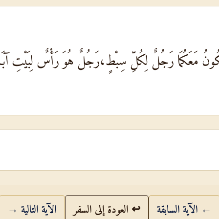
ُونُ مَعَكُمَا رَجُلٌ لِكُلِّ سِبْطٍ،رَجُلٌ هُوَ رَأْسٌ لِبَيْتِ آبَائ
← الآية السابقة
↩ العودة إلى السفر
الآية التالية →