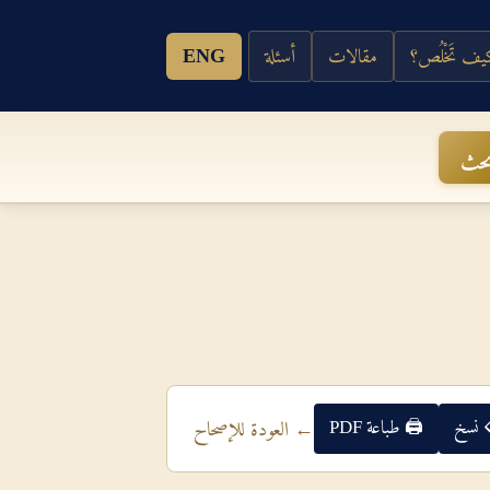
ف تَخْلُص؟
مقالات
أسئلة
ENG
حث
 نسخ
🖨 طباعة PDF
← العودة للإصحاح