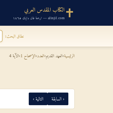
الكتاب المقدس العربي
alinjil.com — ترجمة فان دايك ١٨٦٥
نطاق البحث:
الرئيسية
›
العهد القديم
›
العدد
›
الإصحاح 1
›
الآية 4
‹ السابقة
التالية ›