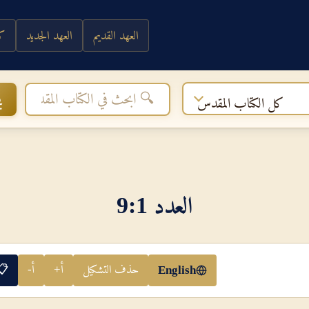
العهد القديم
العهد الجديد
كي
ب
كل الكتاب المقدس
العدد 1‏:‏9
حذف التشكيل
أ+
أ-
📋
English