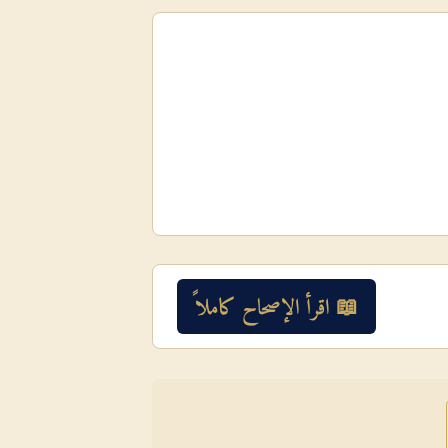
📖 اقرأ الإصحاح كاملاً