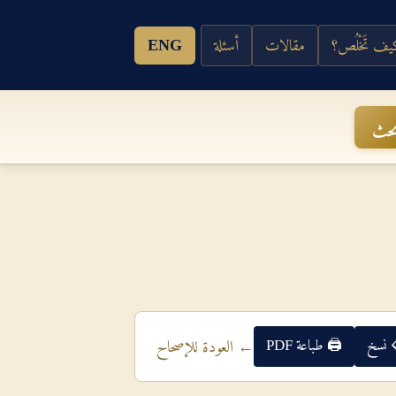
ف تَخْلُص؟
مقالات
أسئلة
ENG
حث
 نسخ
🖨 طباعة PDF
← العودة للإصحاح