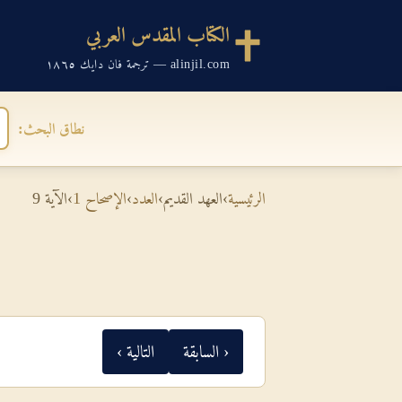
الكتاب المقدس العربي
alinjil.com — ترجمة فان دايك ١٨٦٥
نطاق البحث:
الرئيسية
›
العهد القديم
›
العدد
›
الإصحاح 1
›
الآية 9
‹ السابقة
التالية ›