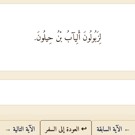
لِزَبُولُونَ أَلِيآبُ بْنُ حِيلُونَ.
← الآية السابقة
↩ العودة إلى السفر
الآية التالية →