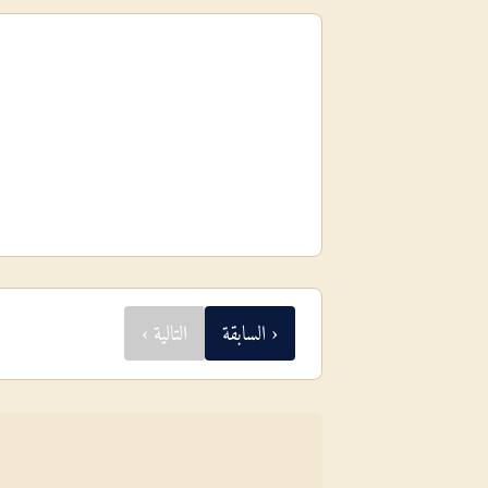
‹ السابقة
التالية ›