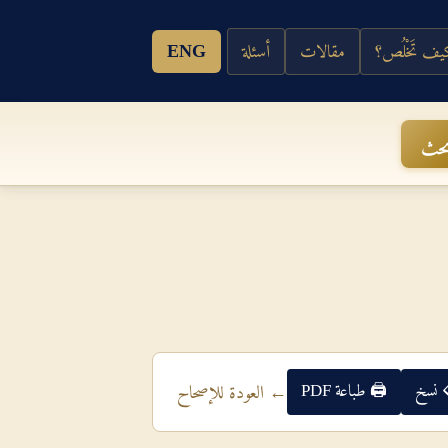
ف تَخْلُص؟
مقالات
أسئلة
ENG
حث
 نسخ
🖨 طباعة PDF
← العودة للإصحاح