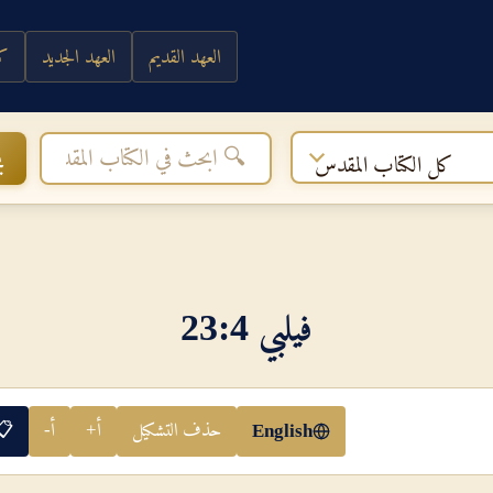
العهد القديم
العهد الجديد
كي
ب
كل الكتاب المقدس
فيلبي 4‏:‏23
حذف التشكيل
أ+
أ-
📋
English