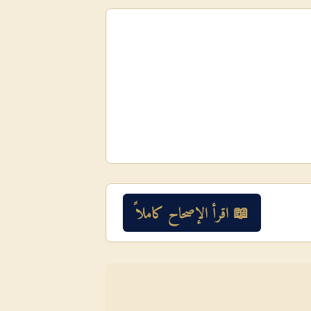
📖 اقرأ الإصحاح كاملاً