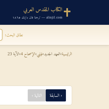
الكتاب المقدس العربي
alinjil.com — ترجمة فان دايك ١٨٦٥
نطاق البحث:
الرئيسية
›
العهد الجديد
›
فيلبي
›
الإصحاح 4
›
الآية 23
‹ السابقة
التالية ›