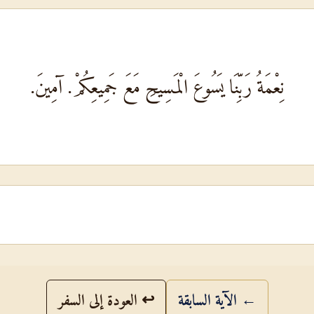
نِعْمَةُ رَبِّنَا يَسُوعَ الْمَسِيحِ مَعَ جَمِيعِكُمْ. آمِينَ.
← الآية السابقة
↩ العودة إلى السفر