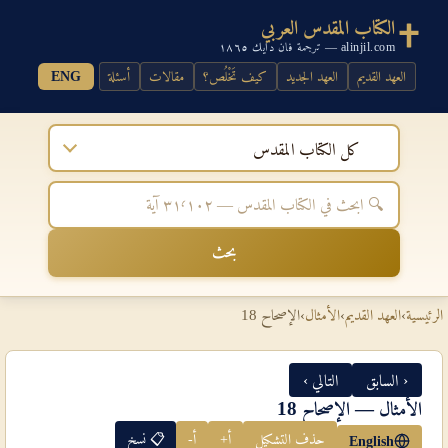
الكتاب المقدس العربي
alinjil.com — ترجمة فان دايك ١٨٦٥
العهد القديم
العهد الجديد
كيف تَخْلُص؟
مقالات
أسئلة
ENG
كل الكتاب المقدس
بحث
الرئيسية
›
العهد القديم
›
الأمثال
›
الإصحاح 18
‹ السابق
التالي ›
الأمثال — الإصحاح 18
حذف التشكيل
أ+
أ-
📋 نسخ
English