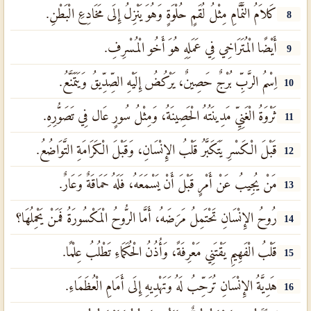
كَلاَمُ النَّمَّامِ مِثْلُ لُقَمٍ حُلْوَةٍ وَهُوَ يَنْزِلُ إِلَى مَخَادِعِ الْبَطْنِ.
8
أَيْضًا الْمُتَرَاخِي فِي عَمَلِهِ هُوَ أَخُو الْمُسْرِفِ.
9
اِسْمُ الرَّبِّ بُرْجٌ حَصِينٌ، يَرْكُضُ إِلَيْهِ الصِّدِّيقُ وَيَتَمَنَّعُ.
10
ثَرْوَةُ الْغَنِيِّ مَدِينَتُهُ الْحَصِينَةُ، وَمِثْلُ سُورٍ عَال فِي تَصَوُّرِهِ.
11
قَبْلَ الْكَسْرِ يَتَكَبَّرُ قَلْبُ الإِنْسَانِ، وَقَبْلَ الْكَرَامَةِ التَّوَاضُعُ.
12
مَنْ يُجِيبُ عَنْ أَمْرٍ قَبْلَ أَنْ يَسْمَعَهُ، فَلَهُ حَمَاقَةٌ وَعَارٌ.
13
رُوحُ الإِنْسَانِ تَحْتَمِلُ مَرَضَهُ، أَمَّا الرُّوحُ الْمَكْسُورَةُ فَمَنْ يَحْمِلُهَا؟
14
قَلْبُ الْفَهِيمِ يَقْتَنِي مَعْرِفَةً، وَأُذُنُ الْحُكَمَاءِ تَطْلُبُ عِلْمًا.
15
هَدِيَّةُ الإِنْسَانِ تُرَحِّبُ لَهُ وَتَهْدِيهِ إِلَى أَمَامِ الْعُظَمَاءِ.
16