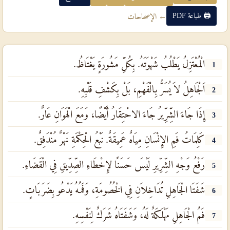
🖨 طباعة PDF
← الإصحاحات
الْمُعْتَزِلُ يَطْلُبُ شَهْوَتَهُ. بِكُلِّ مَشُورَةٍ يَغْتَاظُ.
1
اَلْجَاهِلُ لاَ يُسَرُّ بِالْفَهْمِ، بَلْ بِكَشْفِ قَلْبِهِ.
2
إِذَا جَاءَ الشِّرِّيرُ جَاءَ الاحْتِقَارُ أَيْضًا، وَمَعَ الْهَوَانِ عَارٌ.
3
كَلِمَاتُ فَمِ الإِنْسَانِ مِيَاهٌ عَمِيقَةٌ. نَبْعُ الْحِكْمَةِ نَهْرٌ مُنْدَفِقٌ.
4
رَفْعُ وَجْهِ الشِّرِّيرِ لَيْسَ حَسَنًا لإِخْطَاءِ الصِّدِّيقِ فِي الْقَضَاءِ.
5
شَفَتَا الْجَاهِلِ تُدَاخِلاَنِ فِي الْخُصُومَةِ، وَفَمُهُ يَدْعُو بِضَرَبَاتٍ.
6
فَمُ الْجَاهِلِ مَهْلَكَةٌ لَهُ، وَشَفَتَاهُ شَرَكٌ لِنَفْسِهِ.
7