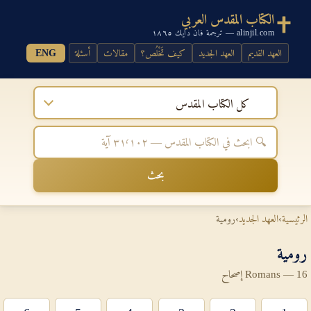
الكتاب المقدس العربي
alinjil.com — ترجمة فان دايك ١٨٦٥
العهد القديم
العهد الجديد
كيف تَخْلُص؟
مقالات
أسئلة
ENG
كل الكتاب المقدس
بحث
الرئيسية
›
العهد الجديد
›
رومية
رومية
Romans — 16 إصحاح