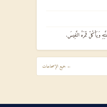
َتِهِ وَيَأْكُلْ ثَمَرَهُ النَّفِيسَ.
← جميع الإصحاحات