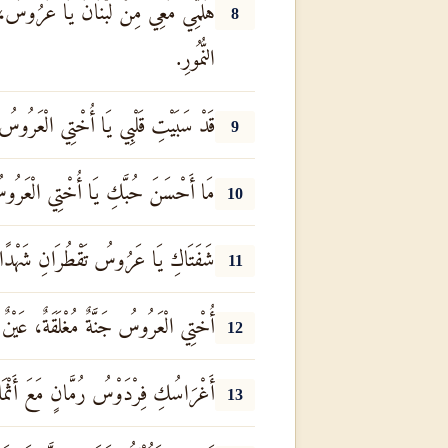
هَلُمِّي مَعِي مِنْ لُبْنَانَ يَا عَرُوسُ
8
النُّمُورِ.
قَدْ سَبَيْتِ قَلْبِي يَا أُخْتِي الْعَرُوسُ
9
مَا أَحْسَنَ حُبَّكِ يَا أُخْتِي الْعَرُوسُ
10
شَفَتَاكِ يَا عَرُوسُ تَقْطُرَانِ شَهْدًا. تَ
11
أُخْتِي الْعَرُوسُ جَنَّةٌ مُغْلَقَةٌ، عَيْنٌ مُ
12
أَغْرَاسُكِ فِرْدَوْسُ رُمَّانٍ مَعَ أَثْمَارٍ
13