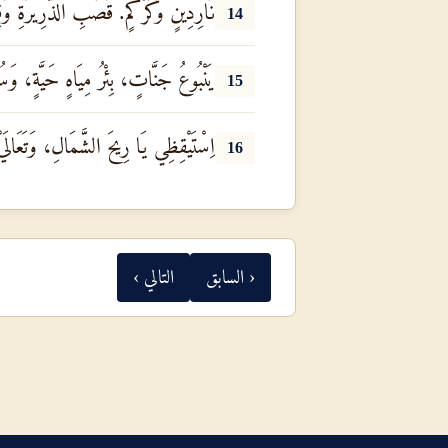
نَارِدِينٍ وَكُرْكُمٍ. قَصَبِ الذَّرِيرَةِ و
14
يَنْبُوعُ جَنَّاتٍ، بِئْرُ مِيَاهٍ حَيَّةٍ، وَس
15
اِسْتَيْقِظِي يَا رِيحَ الشَّمَالِ، وَتَعَالَيْ
16
‹ السابق
التالي ›