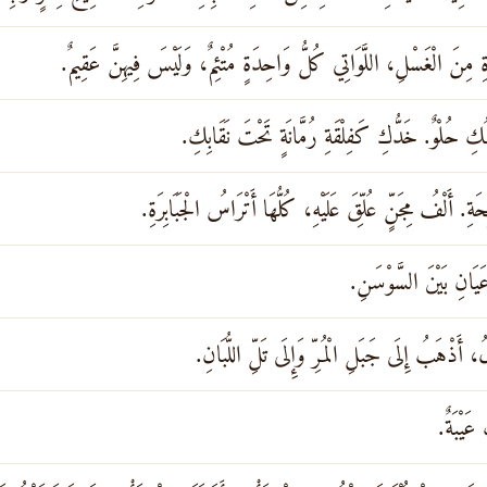
ِ مِنَ الْغَسْلِ، اللَّوَاتِي كُلُّ وَاحِدَةٍ مُتْئِمٌ، وَلَيْسَ فِيهِنَّ عَقِيمٌ.
كِ حُلْوٌ. خَدُّكِ كَفِلْقَةِ رُمَّانَةٍ تَحْتَ نَقَابِكِ.
َةِ. أَلْفُ مِجَنٍّ عُلِّقَ عَلَيْهِ، كُلُّهَا أَتْرَاسُ الْجَبَابِرَةِ.
ْعَيَانِ بَيْنَ السَّوْسَنِ.
َلُ، أَذْهَبُ إِلَى جَبَلِ الْمُرِّ وَإِلَى تَلِّ اللُّبَانِ.
عَيْبَةٌ.