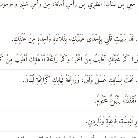
، مَعِي مِنْ لُبْنَانَ! انْظُرِي مِنْ رَأْسِ أَمَانَةَ، مِنْ رَأْسِ شَنِيرَ وَحَرْمُ
. قَدْ سَبَيْتِ قَلْبِي بِإِحْدَى عَيْنَيْكِ، بِقَلاَدَةٍ وَاحِدَةٍ مِنْ عُنُقِكِ.
! كَمْ مَحَبَّتُكِ أَطْيَبُ مِنَ الْخَمْرِ! وَكَمْ رَائِحَةُ أَدْهَانِكِ أَطْيَبُ مِنْ ك
حْتَ لِسَانِكِ عَسَلٌ وَلَبَنٌ، وَرَائِحَةُ ثِيَابِكِ كَرَائِحَةِ لُبْنَانَ.
قْفَلَةٌ، يَنْبُوعٌ مَخْتُومٌ.
 نَفِيسَةٍ، فَاغِيَةٍ وَنَارِدِينٍ.