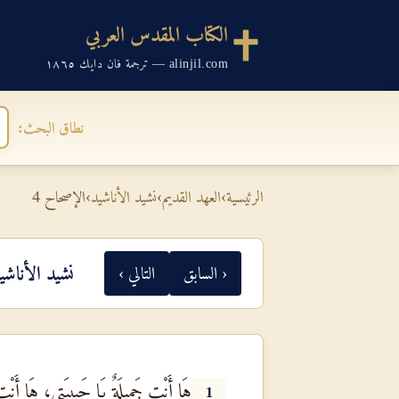
الكتاب المقدس العربي
alinjil.com — ترجمة فان دايك ١٨٦٥
نطاق البحث:
الرئيسية
›
العهد القديم
›
نشيد الأناشيد
›
الإصحاح 4
نشيد الأناش
‹ السابق
التالي ›
هَا أَنْتِ جَمِيلَةٌ يَا حَبِيبَتِي، هَا أَن
1