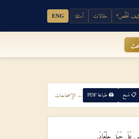
ف تَخْلُص؟
مقالات
أسئلة
ENG
حث
📋 نسخ
🖨 طباعة PDF
← الإصحاحات
ِضٍ عَلَى جَبَلِ جِلْعَادَ.