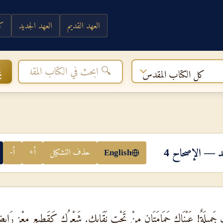
العهد القديم
العهد الجديد
كي
ب
كل الكتاب المقدس
يد — الإصحاح 4
حذف التشكيل
أ+
أ-
English
ْتِ جَمِيلَةٌ! عَيْنَاكِ حَمَامَتَانِ مِنْ تَحْتِ نَقَابِكِ. شَعْرُكِ كَقَطِيعِ مِعْزٍ رَاب