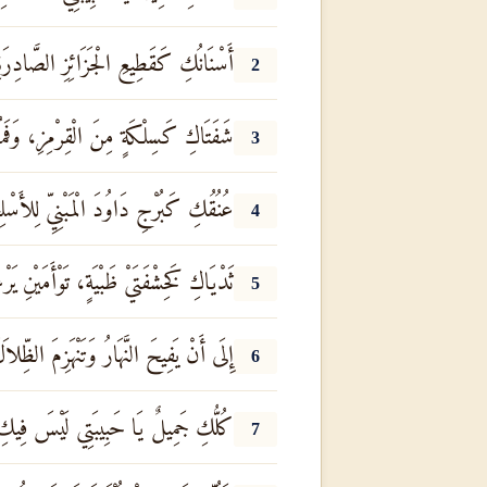
أَسْنَانُكِ كَقَطِيعِ الْجَزَائِزِ الصَّادِرَة
2
شَفَتَاكِ كَسِلْكَةٍ مِنَ الْقِرْمِزِ، وَفَمُ
3
عُنُقُكِ كَبُرْجِ دَاوُدَ الْمَبْنِيِّ لِلأَسْلِح
4
ثَدْيَاكِ كَخِشْفَتَيْ ظَبْيَةٍ، تَوْأَمَيْنِ يَر
5
إِلَى أَنْ يَفِيحَ النَّهَارُ وَتَنْهَزِمَ الظِّلا
6
كُلُّكِ جَمِيلٌ يَا حَبِيبَتِي لَيْسَ فِيكِ 
7