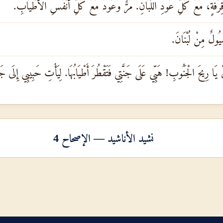
َقِرْفَةٍ، مَعَ كُلِّ عُودِ اللُّبَانِ. مُرٌّ وَعُودٌ مَعَ كُلِّ أَنْفَسِ الأَطْيَابِ.
ُيُولٌ مِنْ لُبْنَانَ.
 يَا رِيحَ الْجَنُوبِ! هَبِّي عَلَى جَنَّتِي فَتَقْطُرَ أَطْيَابُهَا. لِيَأْتِ حَبِيبِي إِلَى جَنّ
نشيد الأناشيد — الإصحاح 4