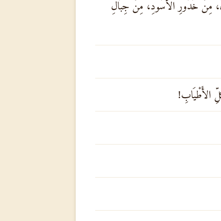
ونَ، مِنْ خُدُورِ الأُسُودِ، مِنْ جِبَالِ
ُلِّ الأَطْيَابِ!