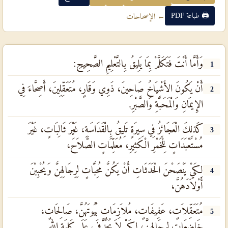
🖨 طباعة PDF
← الإصحاحات
وَأَمَّا أَنْتَ فَتَكَلَّمْ بِمَا يَلِيقُ بِالتَّعْلِيمِ الصَّحِيحِ:
1
أَنْ يَكُونَ الأَشْيَاخُ صَاحِينَ، ذَوِي وَقَارٍ، مُتَعَقِّلِينَ، أَصِحَّاءَ فِي
2
الإِيمَانِ وَالْمَحَبَّةِ وَالصَّبْرِ.
كَذلِكَ الْعَجَائِزُ فِي سِيرَةٍ تَلِيقُ بِالْقَدَاسَةِ، غَيْرَ ثَالِبَاتٍ، غَيْرَ
3
مُسْتَعْبَدَاتٍ لِلْخَمْرِ الْكَثِيرِ، مُعَلِّمَاتٍ الصَّلاَحَ،
لِكَيْ يَنْصَحْنَ الْحَدَثَاتِ أَنْ يَكُنَّ مُحِبَّاتٍ لِرِجَالِهِنَّ وَيُحْبِبْنَ
4
أَوْلاَدَهُنَّ،
مُتَعَقِّلاَتٍ، عَفِيفَاتٍ، مُلاَزِمَاتٍ بُيُوتَهُنَّ، صَالِحَاتٍ،
5
خَاضِعَاتٍ لِرِجَالِهِنَّ، لِكَيْ لاَ يُجَدَّفَ عَلَى كَلِمَةِ اللهِ.