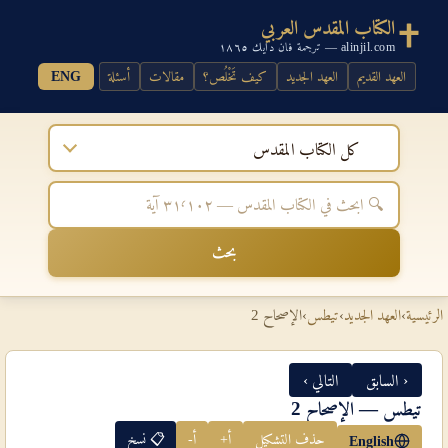
الكتاب المقدس العربي
alinjil.com — ترجمة فان دايك ١٨٦٥
العهد القديم
العهد الجديد
كيف تَخْلُص؟
مقالات
أسئلة
ENG
كل الكتاب المقدس
بحث
الرئيسية
›
العهد الجديد
›
تيطس
›
الإصحاح 2
‹ السابق
التالي ›
تيطس — الإصحاح 2
حذف التشكيل
أ+
أ-
📋 نسخ
English