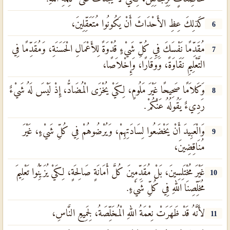
كَذلِكَ عِظِ الأَحْدَاثَ أَنْ يَكُونُوا مُتَعَقِّلِينَ،
6
مُقَدِّمًا نَفْسَكَ فِي كُلِّ شَيْءٍ قُدْوَةً لِلأَعْمَالِ الْحَسَنَةِ، وَمُقَدِّمًا فِي
7
التَّعْلِيمِ نَقَاوَةً، وَوَقَارًا، وَإِخْلاَصًا،
وَكَلاَمًا صَحِيحًا غَيْرَ مَلُومٍ، لِكَيْ يُخْزَى الْمُضَادُّ، إِذْ لَيْسَ لَهُ شَيْءٌ
8
رَدِيءٌ يَقُولُهُ عَنْكُمْ.
وَالْعَبِيدَ أَنْ يَخْضَعُوا لِسَادَتِهِمْ، وَيُرْضُوهُمْ فِي كُلِّ شَيْءٍ، غَيْرَ
9
مُنَاقِضِينَ،
غَيْرَ مُخْتَلِسِينَ، بَلْ مُقَدِّمِينَ كُلَّ أَمَانَةٍ صَالِحَةٍ، لِكَيْ يُزَيِّنُوا تَعْلِيمَ
10
مُخَلِّصِنَا اللهِ فِي كُلِّ شَيْءٍ.
لأَنَّهُ قَدْ ظَهَرَتْ نِعْمَةُ اللهِ الْمُخَلِّصَةُ، لِجَمِيعِ النَّاسِ،
11