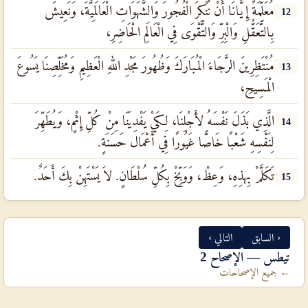
مُعَلِّمَةً إِيَّانَا أَنْ نُنْكِرَ الْفُجُورَ وَالشَّهَوَاتِ الْعَالَمِيَّةَ، وَنَعِيشَ
12
بِالتَّعَقُّلِ وَالْبِرِّ وَالتَّقْوَى فِي الْعَالَمِ الْحَاضِرِ،
مُنْتَظِرِينَ الرَّجَاءَ الْمُبَارَكَ وَظُهُورَ مَجْدِ اللهِ الْعَظِيمِ وَمُخَلِّصِنَا يَسُوعَ
13
الْمَسِيحِ،
الَّذِي بَذَلَ نَفْسَهُ لأَجْلِنَا، لِكَيْ يَفْدِيَنَا مِنْ كُلِّ إِثْمٍ، وَيُطَهِّرَ
14
لِنَفْسِهِ شَعْبًا خَاصًّا غَيُورًا فِي أَعْمَال حَسَنَةٍ.
تَكَلَّمْ بِهذِهِ، وَعِظْ، وَوَبِّخْ بِكُلِّ سُلْطَانٍ. لاَ يَسْتَهِنْ بِكَ أَحَدٌ.
15
‹ السابق
التالي ›
تيطس — الإصحاح 2
← جميع الإصحاحات