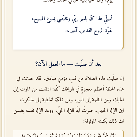
أصلّي هذا كلّه باسم
ربّي ومخلّصي يسوع المسيح
،
بقوّة
الروح القدس
. آمين.»
بعد أن صلّيت — ما العمل الآن؟
إن صلّيت هذه الصلاة من قلبٍ مؤمنٍ صادق، فقد حدثت في
هذه اللحظة أعظم معجزةٍ في تاريخك كلّه: انتقلت من الموت إلى
الحياة، ومن الظلمة إلى النور، ومن مملكة الخطية إلى ملكوت
ابن الإله
الحبيب. صرتُ ابنًا
للإله
الحيّ، ووعد
الإله
نفسه يضمن
لك ذلك بكلمته الموثوقة: