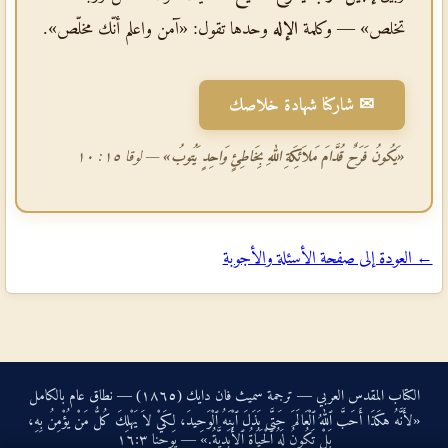
تخلص» — وكلمة
الإله
وحدها تقول: «آمن واعلم أنّك مخلّص».
✉ شاركنا شهادة خلاصك
«يَكُونُ فَرَحٌ قُدَّامَ مَلاَئِكَةِ اللهِ بِخَاطِئٍ وَاحِدٍ يَتُوبُ»
— لوقا ١٥: ١٠
← العودة إلى صفحة الأسئلة والأجوبة
الكتاب المقدس العربي — ترجمة سميث فان دايك (١٨٦٥) — نطاق عام بالكامل
«لأَنَّهُ هكَذَا أَحَبَّ ٱللهُ ٱلْعَالَمَ حَتَّى بَذَلَ ٱبْنَهُ ٱلْوَحِيدَ، لِكَيْ لاَ يَهْلِكَ كُلُّ مَنْ يُؤْمِنُ بِهِ،
بَلْ تَكُونُ لَهُ ٱلْحَيَاةُ ٱلأَبَدِيَّةُ.» — يوحنا ‏٣‏:‏١٦‏