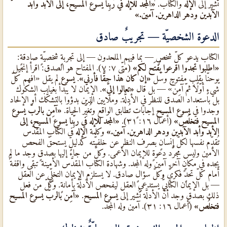
تُشير إلى
الإله
والكتاب.
«المجد للإله في ربِّنا يسوع المسيح، إلى الأبد وأبد
الآبدين ودهر الداهرين. آمين.»
الدعوة الشخصيّة — تجريبٌ صادق
الكتاب يدعو كلّ شخصٍ — بما فيهم الملحدون — إلى تجربةٍ شخصيّةٍ صادقةٍ:
«اطلبوا تجدوا اقرعوا يُفتَح لكم»
(متّى ٧: ٧). المفتاح هو الصدق: اقرأ إنجيل
يوحنّا بقلبٍ مفتوحٍ وسَل
«إن كان هذا حقًّا فأرني»
.
يسوع
لم يقل «افهم كلّ
شيءٍ أوّلًا ثمّ آمِن» — بل قال
«تعالوا إليَّ»
. الإيمان لا يبدأ بغياب الشكوك
بل باستعداد الصدق للنظر في الأدلَّة. وملايين الذين بدؤوا بالتشكُّك أو الإلحاد
وجدوا في
يسوع المسيح
إجاباتٍ تُطابق الواقع وتُغيِّر الحياة.
«آمِن بالربّ يسوع
المسيح فتخلُص»
(أعمال ١٦: ٣١).
«المجد للإله في ربِّنا يسوع المسيح، إلى
الأبد وأبد الآبدين ودهر الداهرين. آمين.»
وكلمة
الإله
في الكتاب المقدَّس
تُقدِّم نفسها لكلّ إنسانٍ بصرف النظر عن خلفيّته كدليلٍ يستحقّ الفحص
الأمين وليس مجرَّد دعوةٍ للإيمان الأعمى. وكلّ من جاء إليها بصدقٍ وجد ما لم
يجده في مكانٍ آخر. آمين وله المجد. وشهادة الكتاب المقدَّس الأمينة تبقى واقفةً
أمام كلّ تحدٍّ فكريٌّ وكلّ سؤالٍ صادق. لا يستلزم الإيمان التخلِّي عن العقل
— بل الإيمان الكتابيٌّ يستدعي العقل ليفحص الأدلَّة بأمانةٍ. وكلّ من فعل
ذلك بصدقٍ وجد أنّ الأدلَّة تُشير إلى
يسوع المسيح
.
«آمِن بالربّ يسوع المسيح
فتخلُص»
(أعمال ١٦: ٣١). آمين وله المجد.