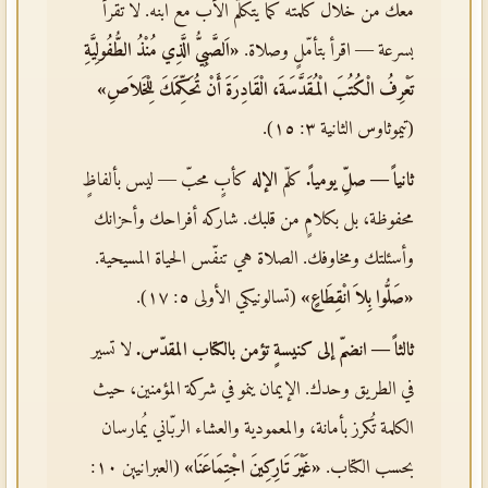
معك من خلال كلمته كما يتكلّم الأب مع ابنه. لا تقرأ
بسرعة — اقرأ بتأمّلٍ وصلاة.
«اَلصَّبِيُّ الَّذِي مُنْذُ الطُّفُولِيَّةِ
تَعْرِفُ الْكُتُبَ الْمُقَدَّسَةَ، الْقَادِرَةَ أَنْ تُحَكِّمَكَ لِلْخَلاَصِ»
(تيموثاوس الثانية ٣: ١٥).
ثانياً — صلِّ يومياً.
كلّم
الإله
كأبٍ محبّ — ليس بألفاظٍ
محفوظة، بل بكلامٍ من قلبك. شاركه أفراحك وأحزانك
وأسئلتك ومخاوفك. الصلاة هي تنفّس الحياة المسيحية.
«صَلُّوا بِلاَ انْقِطَاعٍ»
(تسالونيكي الأولى ٥: ١٧).
ثالثاً — انضمّ إلى كنيسةٍ تؤمن بالكتاب المقدّس.
لا تسير
في الطريق وحدك. الإيمان ينمو في شركة المؤمنين، حيث
الكلمة تُكرز بأمانة، والمعمودية والعشاء الربّاني يُمارسان
بحسب الكتاب.
«غَيْرَ تَارِكِينَ اجْتِمَاعَنَا»
(العبرانيين ١٠: