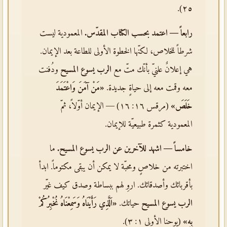
٢٥).
رابعاً — اعتمد بحسب الكتاب المقدّس.
المعمودية ليست
شرطاً للخلاص، لكنّها الخطوة الأولى للطاعة بعد الإيمان.
هي إعلانٌ علنيّ بأنّك متّ مع
الرب يسوع المسيح
ودُفنت
معه وقمت معه إلى حياةٍ جديدة.
«مَنْ آمَنَ وَاعْتَمَدَ
خَلَصَ»
(مرقس ١٦: ١٦) — الإيمان أوّلاً، ثمّ
المعمودية كثمرة طبيعيّة للإيمان.
خامساً — اشهد للآخرين عن
الرب يسوع المسيح
.
ما
اختبرته من خلاصٍ ومحبّة لا يمكن أن يبقى مكتوماً. ابدأ
بأقربائك وأصدقائك. اروِ لهم ببساطة وصدق كيف غيّر
الرب يسوع المسيح
حياتك.
«اَلَّذِي رَأَيْنَاهُ وَسَمِعْنَاهُ نُخْبِرُكُمْ
بِهِ»
(يوحنا الأولى ١: ٣).