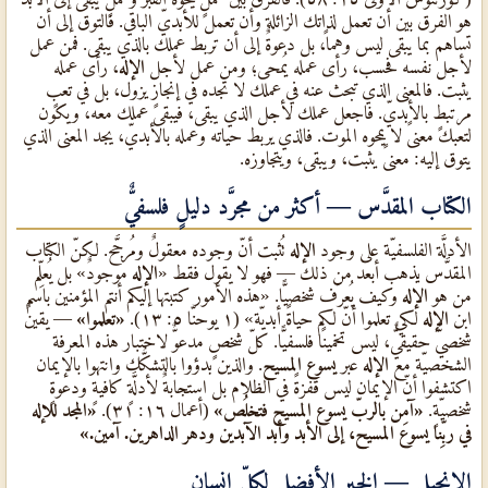
هو الفرق بين أن تعمل لذاتك الزائلة وأن تعمل للأبديّ الباقي. فالتوق إلى أن
تساهم بما يبقى ليس وهماً، بل دعوةٌ إلى أن تربط عملك بالذي يبقى. فمن عمل
لأجل نفسه فحسب، رأى عمله يُمحى؛ ومن عمل لأجل
الإله
، رأى عمله
يثبت. فالمعنى الذي تبحث عنه في عملك لا تجده في إنجازٍ يزول، بل في تعبٍ
مرتبطٍ بالأبديّ. فاجعل عملك لأجل الذي يبقى، فيبقى عملك معه، ويكون
لتعبك معنىً لا يمحوه الموت. فالذي يربط حياته وعمله بالأبديّ، يجد المعنى الذي
يتوق إليه: معنىً يثبت، ويبقى، ويتجاوزه.
الكتاب المقدَّس — أكثر من مجرَّد دليلٍ فلسفيٌّ
الأدلَّة الفلسفيّة على وجود
الإله
تُثبت أنّ وجوده معقولٌ ومُرجَّح. لكنّ الكتاب
المقدَّس يذهب أبعد من ذلك — فهو لا يقول فقط «
الإله
موجودٌ» بل يُعلِّم
من هو
الإله
وكيف يُعرَف شخصيًّا. «هذه الأمور كتبتها إليكم أنتم المؤمنين باسم
ابن
الإله
لكي تعلموا أنّ لكم حياةً أبديّة» (١ يوحنّا ٥: ١٣).
«تعلموا»
— يقينٌ
شخصيٌّ حقيقيٌّ، ليس تخمينًا فلسفيًّا. كلّ شخصٍ مدعوٌّ لاختبار هذه المعرفة
الشخصيّة مع
الإله
عبر
يسوع المسيح
. والذين بدؤوا بالتشكُّك وانتهوا بالإيمان
اكتشفوا أنّ الإيمان ليس قفزةً في الظلام بل استجابةٌ لأدلَّةٍ كافيةٍ ودعوةٍ
شخصيّةٍ.
«آمِن بالربّ يسوع المسيح فتخلُص»
(أعمال ١٦: ٣١).
«المجد للإله
في ربِّنا يسوع المسيح، إلى الأبد وأبد الآبدين ودهر الداهرين. آمين.»
الإنجيل — الخبر الأفضل لكلّ إنسانٍ