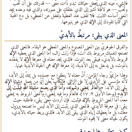
فالشيء عينه الذي يجعل حياتك تبدو ذات معنىً — قدرتك على أن تحبّ
وتُحَبّ — هو لافتةٌ تشير إلى الذي خلقك على صورته، والذي فيه وحده يجد
المعنى أساسه الثابت. فلا تقف عند العطيّة وتغفل عن المعطي؛ بل دع المحبّة
التي تثمّنها تقودك إلى
الإله
الذي هو ينبوعها.
المعنى الذي يبقى: مرتبطٌ بالأبديّ
والفرق الجوهريّ بين المعنى المصنوع والمعنى المعطى هو البقاء. فالمعنى الذي
تصنعه لنفسك مربوطٌ بك أنت، فإذا زلت زال؛ أمّا المعنى الذي يعطيه
الإله
فمربوطٌ بالأبديّ، فيبقى بعد الموت. فالذي يجد معناه في معرفة
الإله
لا يفقده
بالموت، بل يدخل به إلى الأبديّة، إذ معرفة
الإله
هي الحياة الأبديّة عينها.
وهذا ما يميّز رجاء المؤمن: أنّ معناه لا ينطفئ مع جسده، بل يمتدّ إلى الأبد،
لأنّه مؤسَّسٌ على الأبديّ لا على الزائل. فالكتاب يعلن أنّ من يعمل مشيئة
الإله
يبقى إلى الأبد:
«وَالْعَالَمُ يَمْضِي وَشَهْوَتُهُ، وَأَمَّا الَّذِي يَصْنَعُ مَشِيئَةَ اللهِ فَيَثْبُتُ إِلَى
الأَبَدِ»
(يوحنا الأولى ٢: ١٧). فالعالم وما فيه يمضي، والمعنى المربوط به يمضي
معه؛ أمّا المعنى المربوط ب
الإله
فيثبت. فإن أردت معنىً يبقى، فاطلبه حيث
يبقى: في معرفة الأبديّ. فالمعنى الذي يثبت إلى الأبد ليس ما تصنعه ويزول
معك، بل ما يعطيك إيّاه الذي يبقى إلى الأبد. فالذي يربط حياته بالأبديّ،
يكون لحياته معنىً لا يمحوه الموت.
كيف تطلب هذا بصدق