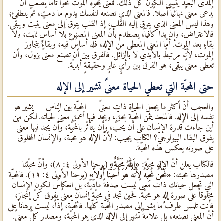
المدى البعيد ينسى الكون كلّ ذلك. فمعنىً يمحوه الموت محواً تامّاً يصعب أن
يُدعى معنىً نهائيّاً أصلاً. فالمعنى الذي تصنعه لنفسك يدوم ما دمت، ثمّ ينطفئ؛
وهذا ليس المعنى الذي يتوق إليه القلب، إذ القلب يتوق إلى معنىً يثبت ويبقى.
فالاعتراض، وإن بدا كافياً، يصطدم بأنّ المعنى المصنوع بلا أساسٍ ثابت، ولا
بقاءٍ بعد الموت. أمّا المعنى المعطى من
الإله
، فله أساسٌ فيه، وبقاءٌ يتجاوز
الموت، لأنّه مرتبطٌ بالأبديّ لا بالزائل. فالفرق بين أن تصنع معنىً يزول، وأن
تُعطى معنىً يبقى، هو الفرق بين رأيٍ عابرٍ وحقيقةٍ أبديّة.
حتى المحبّة التي تعطي الحياة معنىً تشير إلى الإله
والعجب أنّ أكثر ما يجعل الحياة ذات معنىً — المحبّة بين الناس — يشير هو
نفسه إلى
الإله
. فالملحد يثمّن المحبّة بحقّ، ويجد فيها أعمق معنىً لحياته. لكن من
أين جاءت قدرة الإنسان على أن يحبّ، وأن يتأثّر بالمحبّة، وأن يجد فيها معنىً
يفوق البقاء البيولوجيّ؟ الكتاب يجيب: لأنّ
الإله
هو محبّة، والإنسان المخلوق
على صورته يعكس هذه المحبّة.
فالكتاب يعلن أنّ
الإله
محبّة:
«اَللهُ مَحَبَّةٌ»
(يوحنا الأولى ٤: ٨)، وأنّ محبّتنا
مصدرها محبّته:
«نَحْنُ نُحِبُّهُ لأَنَّهُ هُوَ أَحَبَّنَا أَوَّلاً»
(يوحنا الأولى ٤: ١٩). فالمحبّة
التي تجعل حياتك ذات معنىً ليست صدفةً مادّيّة، بل انعكاسٌ لكون الإنسان
مخلوقاً على صورة
إلهٍ
هو محبّة. فحين تجد في محبّة إنسانٍ معنىً يفوق كلّ إنجاز،
فأنت تلمس طرف ما يشير إلى مصدر المحبّة كلّها. فالمحبّة، إذاً، ليست برهاناً على
أنّ المعنى نصنعه، بل علامةٌ تشير إلى
الإله
الذي هو المحبّة، ومصدر كلّ معنىً.