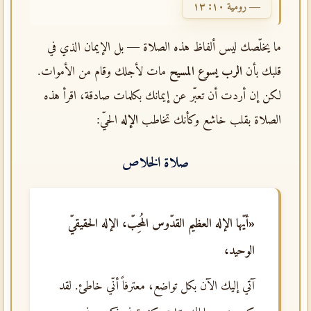
— رومية ١٠: ١٣
ما يخلّصك ليس ألفاظ هذه الصلاة — بل الإيمان الذي في
قلبك بأن
الرب يسوع المسيح
مات لأجلك وقام من الأموات.
لكن إن أردت أن تعبّر عن إيمانك بكلمات صادقة، اقرأ هذه
الصلاة بقلب خاشع وكأنك تخاطب
الإله
الحيّ:
صلاة الخلاص
«أيّها الإله العظيم القدّوس المُحِبّ، الإله الحقيقيّ
الوحيد،
آتي إليك الآن بكل تواضع، معترفاً أنّي خاطئ. لقد