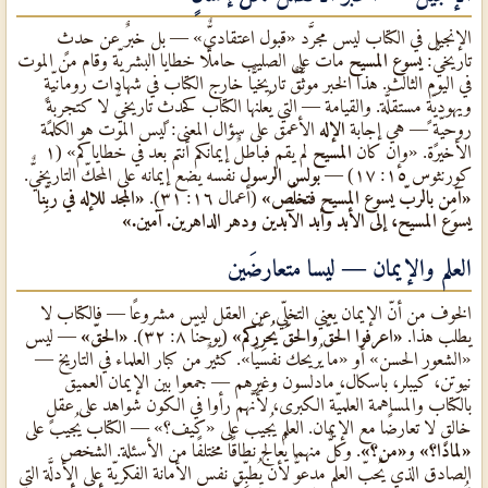
الإنجيل في الكتاب ليس مجرَّد «قبول اعتقاديٌّ» — بل خبرٌ عن حدثٍ
تاريخيٌّ:
يسوع المسيح
مات على الصليب حاملًا خطايا البشريّة وقام من الموت
في اليوم الثالث. هذا الخبر موثَّقٌ تاريخيًّا خارج الكتاب في شهادات رومانيّةٍ
ويهوديّةٍ مستقلَّة. والقيامة — التي يُعلنها الكتاب كحدثٍ تاريخيٌّ لا كتجربةٍ
روحيّةٍ — هي إجابة
الإله
الأعمق على سؤال المعنى: ليس الموت هو الكلمة
الأخيرة. «وإن كان
المسيح
لم يقم فباطلٌ إيمانكم أنتم بعد في خطاياكم» (١
كورنثوس ١٥: ١٧) —
بولس الرسول
نفسه يضع إيمانه على المحكّ التاريخيٌّ.
«آمِن بالربّ يسوع المسيح فتخلُص»
(أعمال ١٦: ٣١).
«المجد للإله في ربِّنا
يسوع المسيح، إلى الأبد وأبد الآبدين ودهر الداهرين. آمين.»
العلم والإيمان — ليسا متعارضَين
الخوف من أنّ الإيمان يعني التخلِّي عن العقل ليس مشروعًا — فالكتاب لا
يطلب هذا.
«اعرفوا الحقّ والحقّ يُحرِّركم»
(يوحنّا ٨: ٣٢).
«الحقّ»
— ليس
«الشعور الحسن» أو «ما يُريحك نفسيًّا». كثيرٌ من كبار العلماء في التاريخ —
نيوتن، كيبلر، باسكال، مادلسون وغيرهم — جمعوا بين الإيمان العميق
بالكتاب والمساهمة العلميّة الكبرى، لأنّهم رأوا في الكون شواهد على عقلٍ
خالقٍ لا تعارضًا مع الإيمان. العلم يُجيب على «كيف؟» — الكتاب يُجيب على
«لماذا؟»
و
«من؟»
. وكلٌّ منهما يُعالج نطاقًا مختلفًا من الأسئلة. الشخص
الصادق الذي يُحبّ العلم مدعوٌّ لأن يُطبِّق نفس الأمانة الفكريّة على الأدلَّة التي