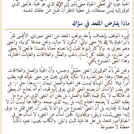
المحبّة عينها التي تعطي الحياة معنىً تشير إلى
الإله
الذي هو محبّة. فالمعنى الذي
تتوق إليه ليس صنعتك، بل عطيّةٌ تنتظر أن تُقبَل ممّن خلقك لنفسه.
ماذا يفترض الملحد في سؤاله
لنُورِد الموقف بإنصاف. يأخذ موقف الملحد من المعنى صورتين. الأقسى تقرّ
بأنّ الحياة بلا
إله
بلا معنىً نهائيّ: الكون لا مبالٍ، ونحن صدفةٌ كونيّة، والمعنى
وهمٌ نتعزّى به. والأكثر شيوعاً تقول إنّنا نصنع معنانا بأنفسنا: فالمعنى لا يُعطى
من خارج، بل يخلقه كلّ إنسانٍ بالحبّ والعمل والعلاقات والغايات المختارة،
وهذا المعنى المصنوع يكفي.
ونحن نقرّ بأنّ التوق إلى المعنى حقيقيٌّ وحسن، وأنّ المحبّة والعمل والعلاقات
تهمّ فعلاً، وهذا حقٌّ نقدّره ولا ننكره. فالذي يبحث عن معنىً لحياته قلبه يطلب
أمراً نبيلاً. لكنّ المسألة ليست هل المحبّة والعمل تهمّان — وهذا حقّ — بل
هل يقدر الإنسان أن يصنع المعنى الذي يتوق إليه قلبه، أم أنّه يحتاج أن يُعطى
له. فالكتاب لا ينكر قيمة المحبّة والعمل، بل يعلن أنّ المعنى الذي من نوع ما
يطلبه القلب لا يصنعه المحتاج إليه، بل يهبه الذي صنعه. والحجّة هنا ليست أنّ لا
قيمة لما نختاره، بل أنّ المعنى المصنوع من ذواتنا لا يقدر أن يحمل ثقل ما نتوق
إليه: معنىً يثبت، ويبقى، ويتجاوزنا. فحين نسأل عن المعنى، لا نسأل هل في
الحياة أمورٌ ممتعة، بل هل لها غايةٌ تثبت وتبقى. والكتاب يجيب: نعم، لكنّها
معطاةٌ لا مصنوعة.