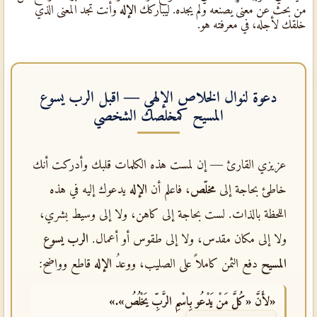
من بحث عن معنىً يصنعه ولم يجده. ليباركك
الإله
وأنت تجد المعنى الذي
خلقك لأجله، في معرفته هو.
دعوة لنوال الخلاص الإلهي — اقبل
الرب يسوع
المسيح
كمخلصك الشخصي
عزيزي القارئ — إن لمست هذه الكلمات قلبك وأدركت أنك
خاطئ بحاجة إلى
مخلّص
، فاعلم أن
الإله
يدعوك إليه في هذه
اللحظة بالذات. لست بحاجة إلى كاهن، ولا إلى وسيط بشري،
ولا إلى مكان مقدس، ولا إلى طقوس أو أعمال.
الرب يسوع
المسيح
دفع الثمن كاملاً على الصليب، ووعدُ
الإله
قاطع وواضح:
«لأَنَّ «كُلَّ مَنْ يَدْعُو بِاسْمِ الرَّبِّ يَخْلُصُ».»