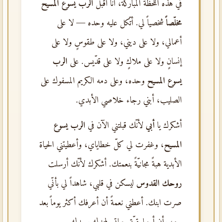
في هذه اللحظة المباركة، أنا أقبل
الرب يسوع المسيح
مخلّصاً
شخصياً لي. أتّكل عليه وحده — لا على
أعمالي، ولا على ديني، ولا على طقوسٍ ولا على
إنسانٍ ولا على ملاكٍ ولا على قدّيس. على
الرب
يسوع المسيح
وحده، وعلى دمه الكريم المسفوك على
الصليب، أبني رجاء خلاصي الأبدي.
أشكرك يا
أبي
لأنّك قبلتني الآن في
الرب يسوع
المسيح
، وغفرت لي كلّ خطاياي، وأعطيتني الحياة
الأبدية هبةً مجانيّةً بنعمتك. أشكرك لأنّك أرسلت
روحك القدوس
ليسكن في قلبي، شاهداً لي بأنّي
صرت ابنك. أعطني نعمةً أن أعرفك أكثر يوماً بعد
يومٍ، وأن أحيا بقيّة حياتي لمجدك وحدك.