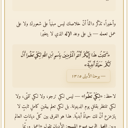
وأخيراً، تذكّر دائماً أنّ خلاصك ليس مبنياً على شعورك ولا على
عمل تعمله — بل على وعد
الإله
الذي لا يتغيّر:
«كَتَبْتُ هذَا إِلَيْكُمْ أَنْتُمُ الْمُؤْمِنِينَ بِاسْمِ ابْنِ اللهِ لِكَيْ تَعْلَمُوا أَنَّ
لَكُمْ حَيَاةً أَبَدِيَّةً»
— يوحنا الأولى ٥: ١٣
لاحظ: «
لِكَيْ تَعْلَمُوا
» — ليس لكي ترجو، ولا لكي تتمنّى، ولا
لكي تنتظر بقلقٍ يوم الدينونة. بل لكي تعلم بيقينٍ كاملٍ ثابتٍ لا
يتزعزع أنّ لك حياةً أبديّة. هذا هو الفرق بين كلّ دياناتٍ العالم
وبين
إنجيل الرب يسوع المسيح
: الأديان تقول «اعمل وربّما