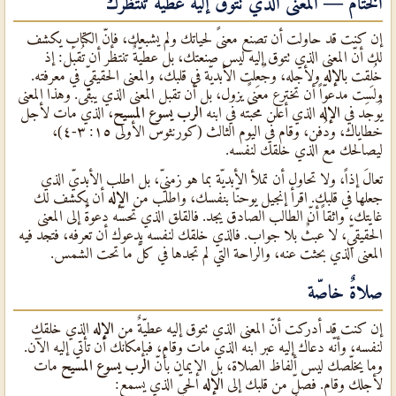
الختام — المعنى الذي تتوق إليه عطيّةٌ تنتظرك
إن كنت قد حاولت أن تصنع معنىً لحياتك ولم يشبعك، فإنّ الكتاب يكشف
لك أنّ المعنى الذي تتوق إليه ليس صنعتك، بل عطيّةٌ تنتظر أن تُقبَل: إذ
خُلِقت ب
الإله
ولأجله، وجُعِلت الأبديّة في قلبك، والمعنى الحقيقيّ في معرفته.
ولست مدعوّاً أن تخترع معنىً يزول، بل أن تقبل المعنى الذي يبقى. وهذا المعنى
يُوجَد في
الإله
الذي أعلن محبّته في ابنه
الرب يسوع المسيح
، الذي مات لأجل
خطاياك، ودُفن، وقام في اليوم الثالث (كورنثوس الأولى ١٥: ٣-٤)،
ليصالحك مع الذي خلقك لنفسه.
تعالَ إذاً، ولا تحاول أن تملأ الأبديّة بما هو زمنيّ، بل اطلب الأبديّ الذي
جعلها في قلبك. اقرأ إنجيل يوحنّا بنفسك، واطلب من
الإله
أن يكشف لك
غايتك، واثقاً أنّ الطالب الصادق يجد. فالقلق الذي تحسّه دعوةٌ إلى المعنى
الحقيقيّ، لا عبثٌ بلا جواب. فالذي خلقك لنفسه يدعوك أن تعرفه، فتجد فيه
المعنى الذي بحثت عنه، والراحة التي لم تجدها في كلّ ما تحت الشمس.
صلاةٌ خاصّة
إن كنت قد أدركت أنّ المعنى الذي تتوق إليه عطيّةٌ من
الإله
الذي خلقك
لنفسه، وأنّه دعاك إليه عبر ابنه الذي مات وقام، فبإمكانك أن تأتي إليه الآن.
وما يخلّصك ليس ألفاظ الصلاة، بل الإيمان بأنّ
الرب يسوع المسيح
مات
لأجلك وقام. فصلِّ من قلبك إلى
الإله
الحيّ الذي يسمع: