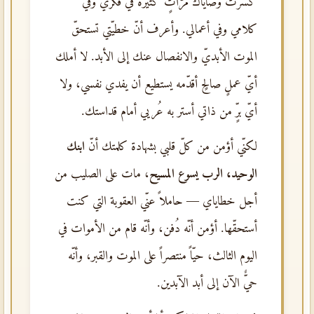
كسرت وصاياك مرّاتٍ كثيرة في فكري وفي
كلامي وفي أعمالي. وأعرف أنّ خطيّتي تستحقّ
الموت الأبديّ والانفصال عنك إلى الأبد. لا أملك
أيّ عملٍ صالحٍ أقدّمه يستطيع أن يفدي نفسي، ولا
أيّ برٍّ من ذاتي أستر به عُريي أمام قداستك.
لكنّي أؤمن من كلّ قلبي بشهادة كلمتك أنّ
ابنك
الوحيد، الرب يسوع المسيح
، مات على الصليب من
أجل خطاياي — حاملاً عنّي العقوبة التي كنت
أستحقّها. أؤمن أنّه دُفن، وأنّه قام من الأموات في
اليوم الثالث، حيّاً منتصراً على الموت والقبر، وأنّه
حيٌّ الآن إلى أبد الآبدين.