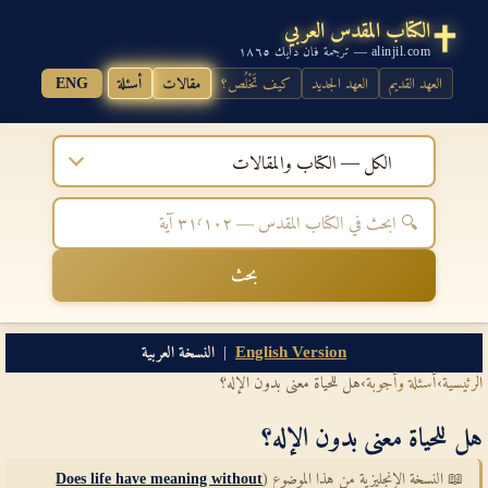
الكتاب المقدس العربي
alinjil.com — ترجمة فان دايك ١٨٦٥
العهد القديم
العهد الجديد
كيف تَخْلُص؟
مقالات
أسئلة
ENG
الكل — الكتاب والمقالات
بحث
English Version
|
النسخة العربية
الرئيسية
›
أسئلة وأجوبة
›
هل للحياة معنى بدون الإله؟
هل للحياة معنى بدون الإله؟
📖 النسخة الإنجليزية من هذا الموضوع (
Does life have meaning without