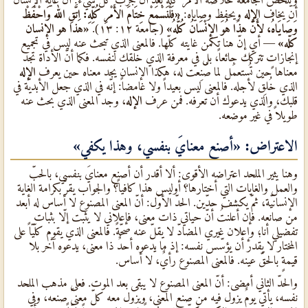
أن يخاف
الإله
ويحفظ وصاياه:
«فَلْنَسْمَعْ خِتَامَ الأَمْرِ كُلِّهِ: اِتَّقِ الله وَاحْفَظْ
وَصَايَاهُ، لأَنَّ هذَا هُوَ الإِنْسَانُ كُلُّهُ»
(جامعة ١٢: ١٣).
«هذا هو الإنسان
كلّه»
— أي إنّ هنا تكمن غايته كلّها. فالمعنى الذي تبحث عنه ليس في تجميع
إنجازاتٍ تتركك جائعاً، بل في معرفة الذي خلقك لنفسه. فكما أنّ الأداة تجد
معناها حين تُستعمَل لما صُنِعت له، هكذا الإنسان يجد معناه حين يعرف
الإله
الذي خُلِق لأجله. فالمعنى ليس بعيداً ولا غامضاً: إنّه في الذي جعل الأبديّة في
قلبك، والذي يدعوك أن تعرفه. فمن عرف
الإله
، وجد المعنى الذي بحث عنه
طويلاً في غير موضعه.
الاعتراض: «أصنع معنايَ بنفسي، وهذا يكفي»
وهنا يثير الملحد اعتراضه الأقوى: ألا أقدر أن أصنع معنايَ بنفسي، بالحبّ
والعمل والغايات التي أختارها؟ أوليس هذا كافياً؟ والجواب يقرّ بكرامة الغاية
الإنسانيّة، ثمّ يكشف حدّين. الحدّ الأوّل: أنّ المعنى المصنوع لا أساس له أبعد
من صانعه. فإن أعلنتُ أنّ حياتي ذات معنى، فإعلاني لا يثبت إلّا بثبات
تفضيلي أنا؛ وإعلان غيري المضادّ لا يقلّ عنه صحّةً. فالمعنى الذي يقوم كلّيّاً على
المختار لا يقدر أن يؤسّس نفسه: إذ ما يدعوه أحدٌ ذا معنى، يدعوه آخر بلا
قيمةٍ بالحقّ عينه. فالمعنى المصنوع رأيٌ، لا أساس.
والحدّ الثاني أمضى: أنّ المعنى المصنوع لا يبقى بعد الموت. فعلى مذهب الملحد
نفسه، يأتي يومٌ يزول فيه من صنع المعنى، ويزول معه كلّ معنىً صنعه، وفي