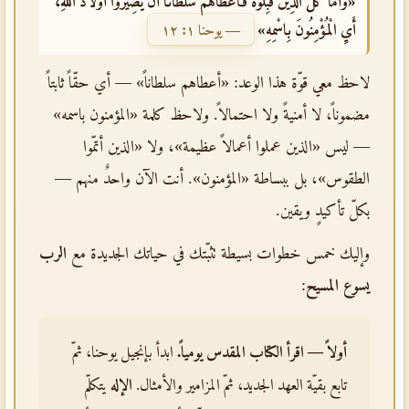
«وَأَمَّا كُلُّ الَّذِينَ قَبِلُوهُ فَأَعْطَاهُمْ سُلْطَانًا أَنْ يَصِيرُوا أَوْلاَدَ اللهِ،
أَيِ الْمُؤْمِنُونَ بِاسْمِهِ»
— يوحنا ١: ١٢
لاحظ معي قوّة هذا الوعد: «أعطاهم سلطاناً» — أي حقّاً ثابتاً
مضموناً، لا أمنيةً ولا احتمالاً. ولاحظ كلمة «المؤمنون باسمه»
— ليس «الذين عملوا أعمالاً عظيمة»، ولا «الذين أتمّوا
الطقوس»، بل ببساطة «المؤمنون». أنت الآن واحدٌ منهم —
بكلّ تأكيدٍ ويقين.
وإليك خمس خطوات بسيطة تثبّتك في حياتك الجديدة مع
الرب
يسوع المسيح
:
أولاً — اقرأ الكتاب المقدس يومياً.
ابدأ بإنجيل يوحنا، ثمّ
تابع بقيّة العهد الجديد، ثمّ المزامير والأمثال.
الإله
يتكلّم