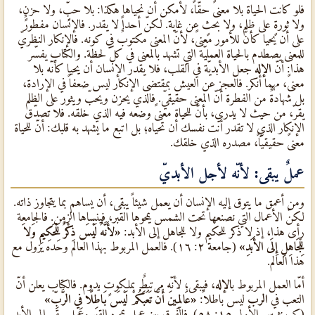
فلو كانت الحياة بلا معنىً حقّاً، لأمكن أن نحياها هكذا: بلا حبٍّ، ولا حزنٍ،
ولا ثورةٍ على ظلم، ولا بحثٍ عن غاية. لكنّ أحداً لا يقدر. فالإنسان مفطورٌ
على أن يحيا كأنّ للأمور معنىً، لأنّ المعنى مكتوبٌ في كونه. فالإنكار النظريّ
للمعنى يصطدم بالحياة العمليّة التي تشهد بالمعنى في كلّ لحظة. والكتاب يفسّر
هذا: أنّ
الإله
جعل الأبديّة في القلب، فلا يقدر الإنسان أن يحيا كأنّه بلا
معنىً، مهما أنكر. فالعجز عن العيش بمقتضى الإنكار ليس ضعفاً في الإرادة،
بل شهادةٌ من الفطرة أنّ المعنى حقيقيّ. فالذي يحزن ويحبّ ويثور على الظلم
يقرّ، من حيث لا يدري، بأنّ للحياة معنىً وضعه فيه الذي خلقه. فلا تصدّق
الإنكار الذي لا تقدر أنت نفسك أن تحياه؛ بل اتبع ما يشهد به قلبك: أنّ للحياة
معنىً حقيقيّاً، مصدره الذي خلقك.
عملٌ يبقى: لأنّه لأجل الأبديّ
ومن أعمق ما يتوق إليه الإنسان أن يعمل شيئاً يبقى، أن يساهم بما يتجاوز ذاته.
لكنّ الأعمال التي نصنعها تحت الشمس يمحوها القبر، فينساها الزمن. فالجامعة
رأى هذا، إذ لا ذكر للحكيم ولا للجاهل إلى الأبد:
«لأَنَّهُ لَيْسَ ذِكْرٌ لِلْحَكِيمِ وَلاَ
لِلْجَاهِلِ إِلَى الأَبَدِ»
(جامعة ٢: ١٦). فالعمل المربوط بهذا العالم وحده يزول مع
هذا العالم.
أمّا العمل المربوط ب
الإله
، فيبقى؛ لأنّه مرتبطٌ بملكوتٍ يدوم. فالكتاب يعلن أنّ
التعب في
الرب
ليس باطلاً:
«عَالِمِينَ أَنَّ تَعَبَكُمْ لَيْسَ بَاطِلًا فِي الرَّبِّ»
(كورنثوس الأولى ١٥: ٥٨). فالفرق بين عملٍ يمحوه القبر وعملٍ يبقى إلى الأبد