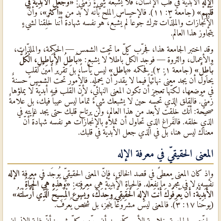
الإله
الأبديّة في قلب الإنسان، فلا يشبعه شيءٌ زمنيّ:
«وَجَعَلَ الأَبَدِيَّةَ فِي
قَلْبِهِمْ»
(جامعة ٣: ١١). فالإحساس الملحّ بأنّه لا بدّ من
«أكثر»
، وأنّ
الإنجازات والملذّات تترك جوعاً لم يُشبَع، هو نفسه شهادةٌ أنّنا خُلِقنا لشيءٍ
يتجاوز هذا العالم.
وقد اختبر الجامعة هذا، فجرّب كلّ ما تحت الشمس — الحكمة، والملذّات،
والأعمال، والثروة — فوجد الكلّ باطلاً لا يشبع:
«بَاطِلُ الأَبَاطِيلِ، الْكُلُّ
بَاطِلٌ»
(جامعة ١: ٢). فحكمه
«باطل»
ليس يأساً، بل تقريرٌ أمينٌ لقلبٍ
يحاول أن يجد معنىً نهائيّاً فيما لا يقدر أن يحمله. فالأمور تحت الشمس حسنةٌ
في موضعها، لكنّها تعجز أن تكون المعنى النهائيّ، لأنّ القلب فيه أبديّةٌ لا يملؤها
زمنيّ. فالقلق الذي تحسّه حين لا يشبعك شيءٌ تمامًا ليس عيباً فيك، بل علامةٌ
صحيحة: أنّك خُلِقت لأبعد من هذا العالم، ولن يرتاح قلبك حتى يجد غايته في
الذي خلقه. فالفراغ الذي تحاول أن تملأه بالإنجازات هو نفسه شهادةٌ أنّ
معناك ليس هنا، بل في الذي جعل الأبديّة في قلبك.
المعنى الحقيقيّ في معرفة الإله
وإذ كان المعنى معطىً في قصد الخالق، فإنّ المعنى الحقيقيّ يُوجَد في معرفة
الإله
نفسه، لا في مجرّد ما نفعله. فالحياة الأبديّة هي معرفته:
«وَهذِهِ هِيَ الْحَيَاةُ
الأَبَدِيَّةُ: أَنْ يَعْرِفُوكَ أَنْتَ الإِلهَ الْحَقِيقِيَّ وَحْدَكَ، وَيَسُوعَ الْمَسِيحَ الَّذِي أَرْسَلْتَهُ»
(يوحنا ١٧: ٣). فالمعنى ليس مشروعاً يُنجَز، بل شخصٌ يُعرَف.
ويلخّص الجامعة خلاصة الأمر كلّه بعد أن جرّب كلّ شيء: أنّ غاية الإنسان