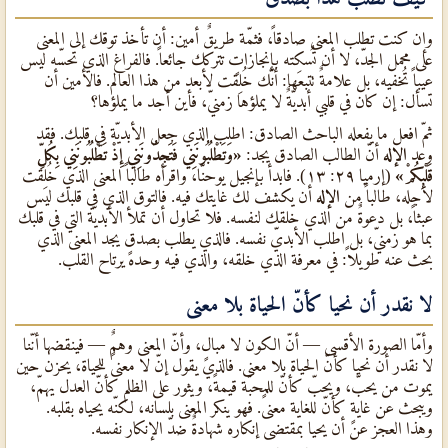
وإن كنت تطلب المعنى صادقاً، فثمّة طريقٌ أمين: أن تأخذ توقك إلى المعنى
على محمل الجدّ، لا أن تُسكِته بإنجازاتٍ تتركك جائعاً. فالفراغ الذي تحسّه ليس
عيباً تُخفيه، بل علامةٌ تتبعها: أنّك خُلِقت لأبعد من هذا العالم. فالأمين أن
تسأل: إن كان في قلبي أبديّةٌ لا يملؤها زمنيّ، فأين أجد ما يملؤها؟
ثمّ افعل ما يفعله الباحث الصادق: اطلب الذي جعل الأبديّة في قلبك. فقد
وعد
الإله
أنّ الطالب الصادق يجد:
«وَتَطْلُبُونَنِي فَتَجِدُونَنِي إِذْ تَطْلُبُونَنِي بِكُلِّ
قَلْبِكُمْ»
(إرميا ٢٩: ١٣). فابدأ بإنجيل يوحنّا، واقرأه طالباً المعنى الذي خُلِقت
لأجله، طالباً من
الإله
أن يكشف لك غايتك فيه. فالتوق الذي في قلبك ليس
عبثاً، بل دعوةٌ من الذي خلقك لنفسه. فلا تحاول أن تملأ الأبديّة التي في قلبك
بما هو زمنيّ، بل اطلب الأبديّ نفسه. فالذي يطلب بصدقٍ يجد المعنى الذي
بحث عنه طويلاً: في معرفة الذي خلقه، والذي فيه وحده يرتاح القلب.
لا نقدر أن نحيا كأنّ الحياة بلا معنى
وأمّا الصورة الأقسى — أنّ الكون لا مبالٍ، وأنّ المعنى وهمٌ — فينقضها أنّنا
لا نقدر أن نحيا كأنّ الحياة بلا معنى. فالذي يقول إنّ لا معنىً للحياة، يحزن حين
يموت من يحبّ، ويحبّ كأنّ للمحبّة قيمةً، ويثور على الظلم كأنّ العدل يهمّ،
ويبحث عن غايةٍ كأنّ للغاية معنىً. فهو ينكر المعنى بلسانه، لكنّه يحياه بقلبه.
وهذا العجز عن أن يحيا بمقتضى إنكاره شهادةٌ ضدّ الإنكار نفسه.