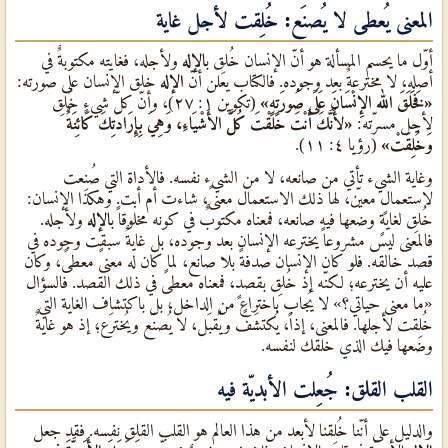
المعنى يُعطى لا يُصنَع: خُلِقت لأجل غاية
أوّل ما يحسم المسألة هو أنّ الإنسان خُلِق ب
الإله
ولأجله، فغايته مكتوبةٌ في
أصله، لا مخترعةٌ بعد وجوده. فالكتاب يعلن أنّ
الإله
خلق الإنسان على صورته:
«فَخَلَقَ الله الإِنْسَانَ عَلَى صُورَتِهِ»
(تكوين ١: ٢٧)، وأنّ كلّ شيءٍ خُلِق
لأجل مسرّته:
«لأَنَّكَ أَنْتَ خَلَقْتَ كُلَّ الأَشْيَاءِ، وَهِيَ بِإِرَادَتِكَ كَائِنَةٌ
وَخُلِقَتْ»
(رؤيا ٤: ١١).
وغاية الشيء تأتي من صانعه، لا من الشيء نفسه. فالأداة التي صُنِعت
لاستعمالٍ معيّن، لها ذلك الاستعمال معنىً، شاءت أم أبت. وهكذا الإنسان:
خُلِق لغايةٍ وضعها فيه صانعه، فمعناه مكتوبٌ في كونه مخلوقاً ب
الإله
ولأجله.
فالمعنى ليس مشروعاً يخترعه الإنسان بعد وجوده، بل غايةٌ سبقت وجوده في
قصد خالقه. فلو كان الإنسان صدفةً بلا صانع، لما كان له معنىً معطىً، وكان
عليه أن يخترعه؛ لكنّه إذ خُلِق بقصدٍ، فمعناه معطىً في ذلك القصد. فالسؤال
«ما معنى حياتي؟» لا يُجاب باختراعٍ من الداخل، بل باكتشاف الغاية التي
خُلِقت لأجلها. فالمعنى، إذاً، يُكتشَف ويُقبَل، لا يُصنَع ويُخترَع؛ إذ هو غايةٌ
وضعها فيك الذي خلقك لنفسه.
القلب القلق: جُعِلت الأبديّة فيه
والدليل على أنّنا خُلِقنا لأبعد من هذا العالم هو القلب القلق نفسه. فقد جعل