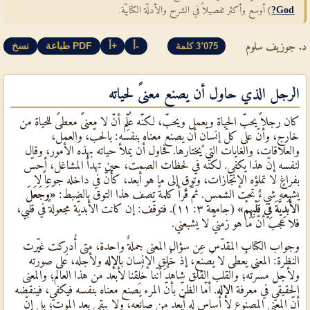
God?
) أوسع وأكثر تفصيلاً في الشرح والأدلّة الكتابيّة.
د. جوزيف سلوم
أ-
أ+
طباعة PDF
نسخ
3٬075 كلمة
الرجل الذي حاول أن يصنع معنىً لحياته
كان رجلاً يحبّ الحياة ويعمل ويحبّ، لكنّه عُلِّم أنّ لا معنىً معطىً للحياة من
خارج، وأنّ على كلّ إنسانٍ أن يصنع معناه بنفسه: بالحبّ، والعمل،
والعلاقات، والغايات التي يختارها. فحاول أن يملأ حياته بهذه الأمور، وقال
لنفسه إنّ هذا يكفي. لكنّه في لحظات الصمت، حين تهدأ المشاغل، أحسّ
بفراغٍ لا تملؤه الإنجازات، وتوقٍ إلى ما هو أبعد، كأنّ في داخله جوعاً لا
يشبعه شيءٌ تحت الشمس. ثمّ قرأ كلمةً تصف هذا التوق بالضبط:
«وَجَعَلَ
الأَبَدِيَّةَ فِي قَلْبِهِمْ»
(جامعة ٣: ١١). فتوقّف: إن كانت الأبديّة مجعولةً في قلبي،
فلا عجب أنّ ما هو زمنيٌّ لا يشبعني.
وجواب الكتاب المقدّس عن سؤال المعنى جملةٌ واحدة، متى أُدرِكت غيّرت
النظرة: المعنى يُعطى لا يُصنَع، إذ خُلِق الإنسان ب
الإله
ولأجله، على صورته
ولأجل مسرّته؛ والقلب القلق شاهدٌ أنّنا خُلِقنا لأبعد من هذا العالم؛ والمعنى
الحقيقيّ في معرفة
الإله
. أمّا الظنّ بأنّ المرء يصنع معناه بنفسه فيكفي، فينقضه
أنّ المعنى المصنوع لا أساس له أبعد من صانعه، ولا يبقى بعد الموت؛ بل إنّ