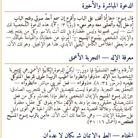
الدعوة المباشرة والأخيرة
قال
يسوع
:
«ها أنا أقف على الباب وأقرع إن سمع أحدٌ صوتي وفتح الباب
أدخل إليه وأتعشَّى معه وهو معي»
(رؤيا ٣: ٢٠). هذه الدعوة الشخصيّة لك
أنت — ليس لمجموعةٍ وليس لحضارةٍ بل لك أنت بالاسم. وكلّ من يفتح يجد.
والإيمان الشخصيٌّ بـ
يسوع المسيح
— الموت عن خطاياك والقيامة لحياتك —
هو ما يُعطي الخلاص الكاملٌ اليقينيٌّ الأبديٌّ. هذا هو الإنجيل. وهو لك الآن.
معرفة الإله — التجربة الأعمق
الأرقام والحجج الفلسفيّة لها دورٌ — لكنّ الدعوة الكتابيّة الأعمق هي للتجربة
الشخصيّة مع
الإله
.
«ذُوقُوا وَانْظُرُوا مَا أَطْيَبَ الرَّبَّ! طُوبَى لِلرَّجُلِ الْمُتَوَكِّلِ
عَلَيْهِ.»
(مزمور ٣٤: ٨).
«ذوقوا»
— فعلٌ تجريبيٌّ مباشرٌ.
«انظروا»
—
التحقُّق بعد التجربة. والدعوة ليست للتصديق الأعمى بل للتجريب الصادق:
جئ إلى
يسوع المسيح
بالإيمان الشخصيٌّ وانظر ماذا يحدث. وكلّ من فعل
ذلك بصدقٍ حقيقيٌّ وجد ما وعد به
الإله
: سلامٌ يفوق كلّ عقل، مغفرةٌ
كاملةٌ يقينيّةٌ، وعلاقةٌ شخصيّةٌ مع
الإله
الحيٌّ. هذه الثمار الحيّة هي أقوى دليلٍ
على حقيقة الإيمان — وهي متاحةٌ لك أنت الآن.
«آمِن بالربّ يسوع المسيح
فتخلُص»
(أعمال ١٦: ٣١).
الختام — العلم والإيمان شريكان لا عدوَّان