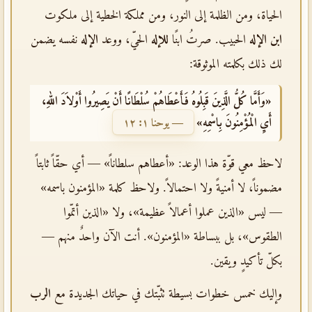
الحياة، ومن الظلمة إلى النور، ومن مملكة الخطية إلى ملكوت
ابن الإله
الحبيب. صرتُ ابنًا
للإله
الحيّ، ووعد
الإله
نفسه يضمن
لك ذلك بكلمته الموثوقة:
«وَأَمَّا كُلُّ الَّذِينَ قَبِلُوهُ فَأَعْطَاهُمْ سُلْطَانًا أَنْ يَصِيرُوا أَوْلاَدَ اللهِ،
أَيِ الْمُؤْمِنُونَ بِاسْمِهِ»
— يوحنا ١: ١٢
لاحظ معي قوّة هذا الوعد: «أعطاهم سلطاناً» — أي حقّاً ثابتاً
مضموناً، لا أمنيةً ولا احتمالاً. ولاحظ كلمة «المؤمنون باسمه»
— ليس «الذين عملوا أعمالاً عظيمة»، ولا «الذين أتمّوا
الطقوس»، بل ببساطة «المؤمنون». أنت الآن واحدٌ منهم —
بكلّ تأكيدٍ ويقين.
وإليك خمس خطوات بسيطة تثبّتك في حياتك الجديدة مع
الرب