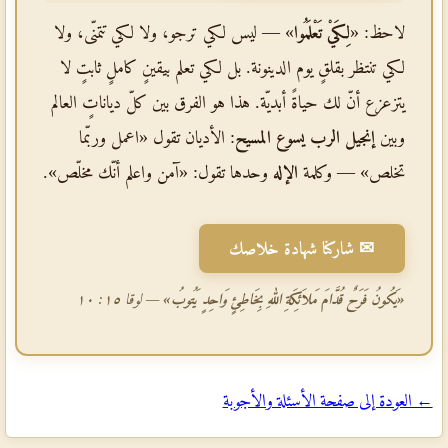
لاحظ: «
لِكَيْ تَعْلَمُوا
» — ليس لكي ترجو، ولا لكي تتمنّى، ولا
لكي تنتظر بقلقٍ يوم الدينونة. بل لكي تعلم بيقينٍ كاملٍ ثابتٍ لا
يتزعزع أنّ لك حياةً أبديّة. هذا هو الفرق بين كلّ دياناتٍ العالم
وبين
إنجيل الرب يسوع المسيح
: الأديان تقول «اعمل وربّما
تخلص» — وكلمة
الإله
وحدها تقول: «آمن واعلم أنّك مخلّص».
✉ شاركنا شهادة خلاصك
«يَكُونُ فَرَحٌ قُدَّامَ مَلاَئِكَةِ اللهِ بِخَاطِئٍ وَاحِدٍ يَتُوبُ»
— لوقا ١٥: ١٠
← العودة إلى صفحة الأسئلة والأجوبة