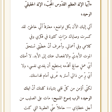
«أيّها الإله العظيم القدّوس المُحِبّ، الإله الحقيقيّ
الوحيد،
آتي إليك الآن بكل تواضع، معترفاً أنّي خاطئ. لقد
كسرت وصاياك مرّاتٍ كثيرة في فكري وفي
كلامي وفي أعمالي. وأعرف أنّ خطيّتي تستحقّ
الموت الأبديّ والانفصال عنك إلى الأبد. لا أملك
أيّ عملٍ صالحٍ أقدّمه يستطيع أن يفدي نفسي، ولا
أيّ برٍّ من ذاتي أستر به عُريي أمام قداستك.
لكنّي أؤمن من كلّ قلبي بشهادة كلمتك أنّ
ابنك
الوحيد، الرب يسوع المسيح
، مات على الصليب من
أجل خطاياي — حاملاً عنّي العقوبة التي كنت