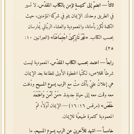
ثالثاً — انضمّ إلى كنيسةٍ تؤمن بالكتاب المقدّس.
لا تسير
في الطريق وحدك. الإيمان ينمو في شركة المؤمنين، حيث
الكلمة تُكرز بأمانة، والمعمودية والعشاء الربّاني يُمارسان
بحسب الكتاب.
«غَيْرَ تَارِكِينَ اجْتِمَاعَنَا»
(العبرانيين ١٠:
٢٥).
رابعاً — اعتمد بحسب الكتاب المقدّس.
المعمودية ليست
شرطاً للخلاص، لكنّها الخطوة الأولى للطاعة بعد الإيمان.
هي إعلانٌ علنيّ بأنّك متّ مع
الرب يسوع المسيح
ودُفنت
معه وقمت معه إلى حياةٍ جديدة.
«مَنْ آمَنَ وَاعْتَمَدَ
خَلَصَ»
(مرقس ١٦: ١٦) — الإيمان أوّلاً، ثمّ
المعمودية كثمرة طبيعيّة للإيمان.
خامساً — اشهد للآخرين عن
الرب يسوع المسيح
.
ما