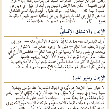
يرفض كثيرٌ من الملحدين المُعجزات مسبقًا قبل دراستها بحجّة أنّها «تخرق
قوانين الطبيعة». لكنّ هذا الرفض المسبق يعني أنّك لن تقبل أيٌّ دليلٍ على
المُعجزة مهما كان — وهذا ليس موقفًا علميًّا بل أيديولوجيًّا. المنهج الصادق
هو: هل الدليل على الحدث يفوق الدليل على إمكانيّة تفسيرٍ طبيعيٌّ؟ ولقيامة
يسوع
— كما رأينا — الأدلّة قويّةٌ والتفسيرات البديلة ضعيفة.
الإيمان والاشتياق الإنسانيٌّ
أدرك الفيلسوف C.S. Lewis أنّ الاشتياق الإنسانيٌّ ذاته — الحنين إلى
شيءٍ لا يُعطيه هذا العالم — دليلٌ على وجود مصدرٍ لهذا الاشتياق. «لو
وجدت في نفسي رغبةً لا يُرضيها شيءٌ في هذا العالم — فالتفسير الأرجح أنّي
خُلقت لعالمٍ آخر». المؤمنون لا يُؤمنون لأنّ الإيمان يُريحهم عاطفيًّا — كثيرٌ
من المؤمنين الأكثر ثباتًا عاشوا مآسيَ ضخمة. يُؤمنون لأنّ الأدلّة والتجربة
والعقل كلّها تتضافر نحو حقيقةٍ واحدةٍ:
الإله
موجودٌ ويريد أن يُعرَف.
الإيمان وتغيير الحياة
الاختبار العمليٌّ للإيمان هو تأثيره في الحياة. الملحد يُلاحظ مؤمنين يعيشون
ببهجةٍ وسلامٍ في وسط ألمٍ لا يُعقَل. ويُلاحظ أنّ الإيمان الكتابيٌّ الأصيل يُنتج
كرمًا وشفقةً ورحمةً ومحبّةً للعدوٌّ — صفاتٌ لا تُفسَّر تطوُّريًّا. مؤسِّسو
المستشفيات وجمعيّات الرعاية الاجتماعيّة والحركات الإصلاحيّة الكبرى في
التاريخ كانوا مؤمنين يعملون من دافع محبّة
الإله
. الإيمان ليس مُخدِّرًا — بل