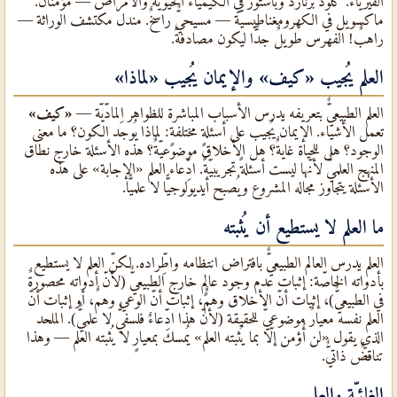
الفيزياء. كلود برنارد وباستور في الكيمياء الحيويّة والأمراض — مؤمنان.
ماكسويل في الكهرومغناطيسيّة — مسيحيٌّ راسخٌ. مندل مكتشف الوراثة —
راهبٌ! الفهرس طويلٌ جدًّا ليكون مصادفةً.
العلم يُجيب
«كيف»
والإيمان يُجيب
«لماذا»
العلم الطبيعيٌّ بتعريفه يدرس الأسباب المباشرة للظواهر المادّيّة —
«كيف»
تعمل الأشياء. الإيمان يُجيب على أسئلةٍ مختلفةٍ: لماذا يُوجَد الكون؟ ما معنى
الوجود؟ هل للحياة غايةٌ؟ هل الأخلاق موضوعيّةٌ؟ هذه الأسئلة خارج نطاق
المنهج العلميٌّ لأنّها ليست أسئلةً تجريبيّةً. ادِّعاء العلم «الإجابة» على هذه
الأسئلة يتجاوز مجاله المشروع ويُصبح أيديولوجيًّا لا علميًّا.
ما العلم لا يستطيع أن يُثبته
العلم يدرس العالم الطبيعيٌّ بافتراض انتظامه واطِّراده. لكنّ العلم لا يستطيع
بأدواته الخاصّة: إثبات عدم وجود عالمٍ خارج الطبيعيٌّ (لأنّ أدواته محصورةٌ
في الطبيعيٌّ)، إثبات أنّ الأخلاق وهمٌ، إثبات أنّ الوعي وهمٌ، أو إثبات أنّ
العلم نفسه معيارٌ موضوعيٌّ للحقيقة (لأنّ هذا ادِّعاءٌ فلسفيٌّ لا علميٌّ). الملحد
الذي يقول «لن أُؤمن إلّا بما يُثبته العلم» يُمسك بمعيارٍ لا يُثبته العلم — وهذا
تناقضٌ ذاتيٌّ.
الغائيّة والعلم