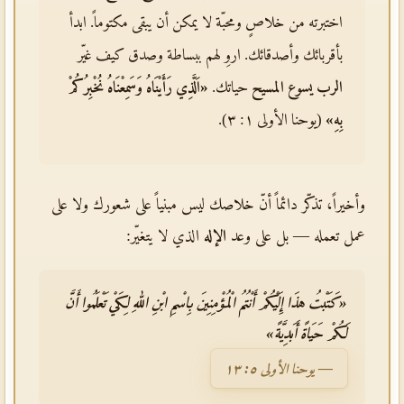
اختبرته من خلاصٍ ومحبّة لا يمكن أن يبقى مكتوماً. ابدأ
بأقربائك وأصدقائك. اروِ لهم ببساطة وصدق كيف غيّر
الرب يسوع المسيح
حياتك.
«اَلَّذِي رَأَيْنَاهُ وَسَمِعْنَاهُ نُخْبِرُكُمْ
بِهِ»
(يوحنا الأولى ١: ٣).
وأخيراً، تذكّر دائماً أنّ خلاصك ليس مبنياً على شعورك ولا على
عمل تعمله — بل على وعد
الإله
الذي لا يتغيّر:
«كَتَبْتُ هذَا إِلَيْكُمْ أَنْتُمُ الْمُؤْمِنِينَ بِاسْمِ ابْنِ اللهِ لِكَيْ تَعْلَمُوا أَنَّ
لَكُمْ حَيَاةً أَبَدِيَّةً»
— يوحنا الأولى ٥: ١٣