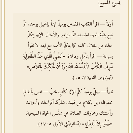
يسوع المسيح
:
أولاً — اقرأ الكتاب المقدس يومياً.
ابدأ بإنجيل يوحنا، ثمّ
تابع بقيّة العهد الجديد، ثمّ المزامير والأمثال.
الإله
يتكلّم
معك من خلال كلمته كما يتكلّم الأب مع ابنه. لا تقرأ
بسرعة — اقرأ بتأمّلٍ وصلاة.
«اَلصَّبِيُّ الَّذِي مُنْذُ الطُّفُولِيَّةِ
تَعْرِفُ الْكُتُبَ الْمُقَدَّسَةَ، الْقَادِرَةَ أَنْ تُحَكِّمَكَ لِلْخَلاَصِ»
(تيموثاوس الثانية ٣: ١٥).
ثانياً — صلِّ يومياً.
كلّم
الإله
كأبٍ محبّ — ليس بألفاظٍ
محفوظة، بل بكلامٍ من قلبك. شاركه أفراحك وأحزانك
وأسئلتك ومخاوفك. الصلاة هي تنفّس الحياة المسيحية.
«صَلُّوا بِلاَ انْقِطَاعٍ»
(تسالونيكي الأولى ٥: ١٧).