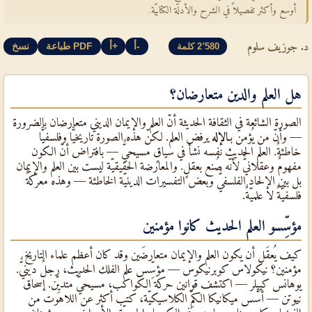
أوسع وأكثر تفصيلاً في الشرح والأدلّة الكتابيّة.
د. جوزيف سلوم
أ-
أ+
طباعة PDF
نسخ
2٬580 كلمة
هل العلم والدين متعارضان؟
الصورة الشائعة في الثقافة الحديثة أنّ العلم والإيمان الديني متعارضان بالضرورة
— وأنّ من يُؤمن بـ
الإله
يرفض العلم. لكنّ هذه الصورة تاريخيًّا وفلسفيًّا
خاطئةٌ. العلم الحديث نفسه نشأ في سياقٍ مسيحيٌّ — بافتراض أنّ الكون
مفهومٌ وعقلانيٌّ لأنّه صُنع بعقلٍ. والمعارضة الحقيقيّة ليست بين العلم والإيمان
بل بين الإلحاد الفلسفيٌّ وبعض التفسيرات الدينيّة الخاطئة — وهذه معركةٌ
فلسفيّةٌ لا علميّةٌ.
مؤسِّسو العلم الحديث كانوا مؤمنين
كيف يُعقَل أن يكون العلم والإيمان متعارضَين وقد كان أعظم علماء التاريخ
مؤمنين؟ نيكولاس كوبرنيكوس — مؤسِّس علم الفلك الحديث، رجلٌ دينيٌّ.
يوهانس كيبلر — اكتشف قوانين حركة الكواكب، مسيحيٌّ متديِّن. إسحاق
نيوتن — أسَّس ميكانيكا الكمِّ الكلاسيكيّة، كتب أكثر عن اللاهوت من