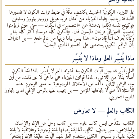
علم الفيزياء الكونيّة الحديث يكتشف دقّةً في ضبط ثوابت الكون لا تفسيرها
الصدفة رياضيًّا. علماء الفيزياء من أمثال فريد هويل وروجر بينروز وستيفن
هوكينج نفسه تكلَّموا بدهشةٍ عن «التصميم» في الكون — حتّى حين لم يُؤمنوا
بمُصمِّمٍ. الفيزيائيٌّ فريمان دايسون قال: «الكون كلَّما درسناه أكثر كلَّما بدا
وكأنّه يعرف أنّنا قادمون». هذا ليس بيانًا دينيًّا من عالمٍ ملحدٍ — بل اعترافٌ
بأنّ الواقع الكونيٌّ يستعصي على التفسير المادّيٌّ البحت.
ماذا يُفسِّر العلم وماذا لا يُفسِّر
العلم يُفسِّر تفاصيل آليّات الكون بعد نشوئه. العلم لا يُفسِّر: لماذا نشأ الكون
أصلًا بدلًا من اللاشيء. لماذا قوانين الفيزياء هي ما هي لا غير ذلك. من أين
جاء الوعي الذاتيٌّ. ما أساس الأخلاق الموضوعيّة. ما معنى الوجود. هذه
الأسئلة الأعمق لا يتجاهلها المؤمن — بل يُجيب عليها بالوحي الإلهيٌّ الذي يتجاوز
المنهج التجريبيٌّ.
الكتاب والعلم — لا تعارض
الكتاب المقدَّس ليس كتاب علومٍ — بل كتاب وحيٍّ عن
الإله
والإنسان
والخلاص. حين يصف الكتاب الخليقة يصفها بلغةٍ وجوديّةٍ وعلائقيّةٍ لا بلغةٍ
تقنيّةٍ علميّة. والمسيحيٌّ الكتابيٌّ يستخدم العلم لفهم آليّات خليقة
الإله
ويفتخر