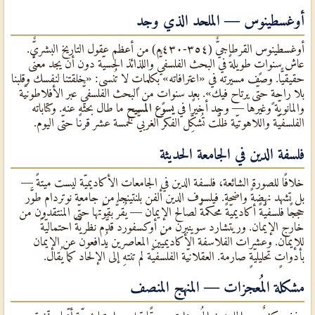
أوغسطينوس — الملحد الذي وجد
أوغسطينوس القرطاجيٌّ (٣٥٤-٤٣٠م) من أعظم عقول التاريخ البشريٌّ.
عاش سنواتٍ طويلةً في البحث الفلسفيٌّ واللذائذ الحسيّة دون أن يجد معنًى
حقيقيًّا. وصف مسيرته في «اعترافاته» بكلماتٍ لا تُنسى: «خلقتنا لنفسك وقلبنا
بلا راحةٍ حتّى يرتاح فيك». بعد سنواتٍ من البحث الفلسفيٌّ عبر الأفلاطونيّة
والمانويّة وغيرها — وجد أخيرًا في
يسوع المسيح
ما طال بحثه عنه. وكتاباته
الفلسفيّة واللاهوتيّة ظلَّت تُشكِّل الفكر الغربيٌّ لخمسة عشر قرنًا حتّى اليوم.
فلسفة الدين في الجامعة الحديثة
خلافًا للصورة الشائعة، فلسفة الدين في الجامعات الأكاديميّة ليست ميتةً —
بل تشهد نهضةً واضحة. فيلسوف الدين ألفن بلنتينجا من جامعة نوتردام طوَّر
حججًا فلسفيّةً أكاديميّةً محكمةً لصالح الإيمان — يُقرُّ بقوّتها حتّى المنتقدون من
خارج الإيمان. وريتشارد سوينبرن من أوكسفورد قدَّم نظريّةً احتماليّةً
للإيمان. وعشرات الفلاسفة الأكاديميّين المعاصرين يُدافعون عن الإيمان
بأدواتٍ تحليليّةٍ صارمة. العقلانيّة الفلسفيّة لم تنتهِ إلى الإلحاد كما يُقال.
مشكلة المُعجزات — المنهج المنصف