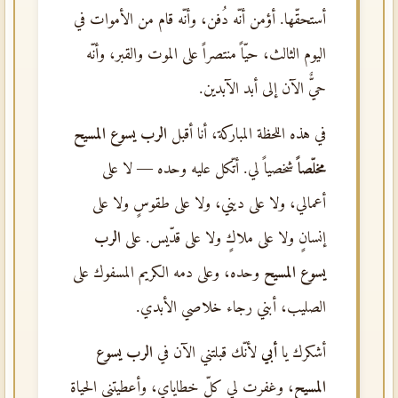
أستحقّها. أؤمن أنّه دُفن، وأنّه قام من الأموات في
اليوم الثالث، حيّاً منتصراً على الموت والقبر، وأنّه
حيٌّ الآن إلى أبد الآبدين.
في هذه اللحظة المباركة، أنا أقبل
الرب يسوع المسيح
مخلّصاً
شخصياً لي. أتّكل عليه وحده — لا على
أعمالي، ولا على ديني، ولا على طقوسٍ ولا على
إنسانٍ ولا على ملاكٍ ولا على قدّيس. على
الرب
يسوع المسيح
وحده، وعلى دمه الكريم المسفوك على
الصليب، أبني رجاء خلاصي الأبدي.
أشكرك يا
أبي
لأنّك قبلتني الآن في
الرب يسوع
المسيح
، وغفرت لي كلّ خطاياي، وأعطيتني الحياة