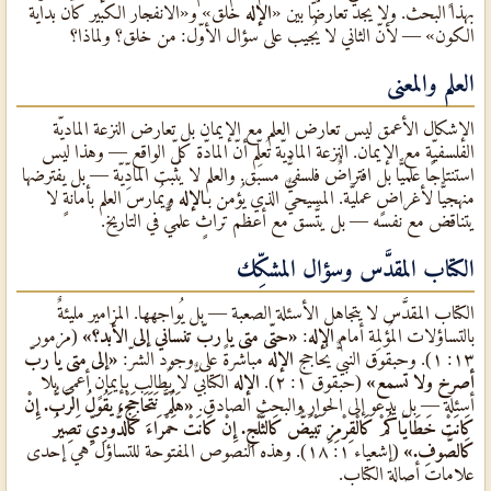
بهذا البحث. ولا يجد تعارضًا بين «
الإله
خلق» و«الانفجار الكبير كان بداية
الكون» — لأنّ الثاني لا يُجيب على سؤال الأوّل: من خلق؟ ولماذا؟
العلم والمعنى
الإشكال الأعمق ليس تعارض العلم مع الإيمان بل تعارض النزعة الماديّة
الفلسفيّة مع الإيمان. النزعة الماديّة تُعلِّم أنّ المادّة كلّ الواقع — وهذا ليس
استنتاجًا علميًّا بل افتراضٌ فلسفيٌّ مسبق. والعلم لا يُثبت المادِّيّة — بل يفترضها
منهجيًّا لأغراضٍ عمليّة. المسيحيٌّ الذي يُؤمن بـ
الإله
ويُمارس العلم بأمانةٍ لا
يتناقض مع نفسه — بل يتَّسق مع أعظم تراثٍ علميٌّ في التاريخ.
الكتاب المقدَّس وسؤال المشكِّك
الكتاب المقدَّس لا يتجاهل الأسئلة الصعبة — بل يُواجهها. المزامير مليئةٌ
بالتساؤلات المُؤلِمة أمام
الإله
:
«حتّى متى يا ربّ تنساني إلى الأبد؟»
(مزمور
١٣: ١). وحبقوق النبيٌّ يُحاجج
الإله
مباشرةً على وجود الشرّ:
«إلى متى يا ربّ
أصرخ ولا تسمع»
(حبقوق ١: ٢).
الإله
الكتابيٌّ لا يُطالب بإيمانٍ أعمى بلا
أسئلة — بل يدعو إلى الحوار والبحث الصادق.
«هَلُمَّ نَتَحَاجَجْ، يَقُولُ الرَّبُّ. إِنْ
كَانَتْ خَطَايَاكُمْ كَالْقِرْمِزِ تَبْيَضُّ كَالثَّلْجِ. إِنْ كَانَتْ حَمْرَاءَ كَالدُّودِيِّ تَصِيرُ
كَالصُّوفِ.»
(إشعياء ١: ١٨). وهذه النصوص المفتوحة للتساؤل هي إحدى
علامات أصالة الكتاب.