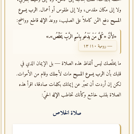
ولا إلى مكان مقدس، ولا إلى طقوس أو أعمال.
الرب يسوع
المسيح
دفع الثمن كاملاً على الصليب، ووعدُ
الإله
قاطع وواضح:
«لأَنَّ «كُلَّ مَنْ يَدْعُو بِاسْمِ الرَّبِّ يَخْلُصُ».»
— رومية ١٠: ١٣
ما يخلّصك ليس ألفاظ هذه الصلاة — بل الإيمان الذي في
قلبك بأن
الرب يسوع المسيح
مات لأجلك وقام من الأموات.
لكن إن أردت أن تعبّر عن إيمانك بكلمات صادقة، اقرأ هذه
الصلاة بقلب خاشع وكأنك تخاطب
الإله
الحيّ:
صلاة الخلاص