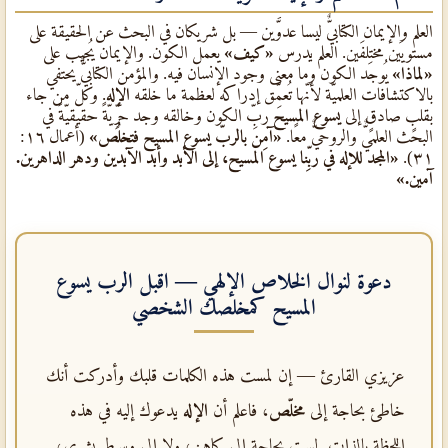
العلم والإيمان الكتابيٌّ ليسا عدوَّين — بل شريكان في البحث عن الحقيقة على
مستويَين مختلفَين. العلم يدرس
«كيف»
يعمل الكون. والإيمان يُجيب على
«لماذا»
يُوجَد الكون وما معنى وجود الإنسان فيه. والمؤمن الكتابيٌّ يحتفي
بالاكتشافات العلميّة لأنّها تُعمِّق إدراكه لعظمة ما خلقه
الإله
. وكلّ من جاء
بقلبٍ صادقٍ إلى
يسوع المسيح
ربِّ الكون وخالقه وجد حرِّيّةً حقيقيّةً في
البحث العلميٌّ والروحيٌّ معًا.
«آمِن بالربّ يسوع المسيح فتخلُص»
(أعمال ١٦:
٣١).
«المجد للإله في ربِّنا يسوع المسيح، إلى الأبد وأبد الآبدين ودهر الداهرين.
آمين.»
دعوة لنوال الخلاص الإلهي — اقبل
الرب يسوع
المسيح
كمخلصك الشخصي
عزيزي القارئ — إن لمست هذه الكلمات قلبك وأدركت أنك
خاطئ بحاجة إلى
مخلّص
، فاعلم أن
الإله
يدعوك إليه في هذه
اللحظة بالذات. لست بحاجة إلى كاهن، ولا إلى وسيط بشري،