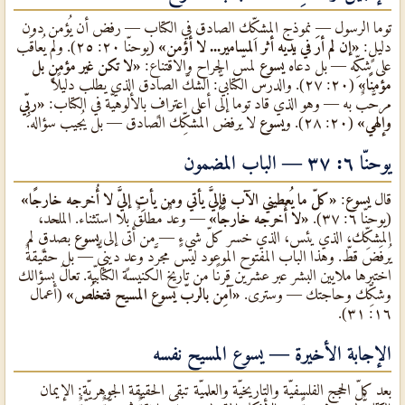
توما الرسول — نموذج المشكِّك الصادق في الكتاب — رفض أن يُؤمن دون
دليلٍ:
«إن لم أرَ في يديه أثر المسامير... لا أؤمن»
(يوحنّا ٢٠: ٢٥). ولم يُعاقَب
على شكِّه — بل دعاه
يسوع
لمسّ الجراح والاقتناع:
«لا تكن غير مؤمنٍ بل
مؤمنًا»
(٢٠: ٢٧). والدرس الكتابيٌّ: الشكّ الصادق الذي يطلب دليلًا
مرحَّبٌ به — وهو الذي قاد توما إلى أعلى اعترافٍ بالألوهيّة في الكتاب:
«ربِّي
وإلهي»
(٢٠: ٢٨). و
يسوع
لا يرفض المُشكِّك الصادق — بل يُجيب سؤاله.
يوحنّا ٦: ٣٧ — الباب المضمون
قال
يسوع
:
«كلّ ما يُعطيني الآب فإليَّ يأتي ومن يأتِ إليَّ لا أُخرجه خارجًا»
(يوحنّا ٦: ٣٧).
«لا أُخرجه خارجًا»
— وعدٌ مطلقٌ بلا استثناء. الملحد،
المشكِّك، الذي يئس، الذي خسر كلّ شيءٍ — من أتى إلى
يسوع
بصدقٍ لم
يُرفَض قطّ. وهذا الباب المفتوح الموعود ليس مجرَّد وعدٍ دينيٌّ — بل حقيقةٌ
اختبرها ملايين البشر عبر عشرين قرنًا من تاريخ الكنيسة الكتابيّة. تعالَ بسؤالك
وشكِّك وحاجتك — وسترى.
«آمِن بالربّ يسوع المسيح فتخلُص»
(أعمال
١٦: ٣١).
الإجابة الأخيرة — يسوع المسيح نفسه
بعد كلّ الحجج الفلسفيّة والتاريخيّة والعلميّة تبقى الحقيقة الجوهريّة: الإيمان