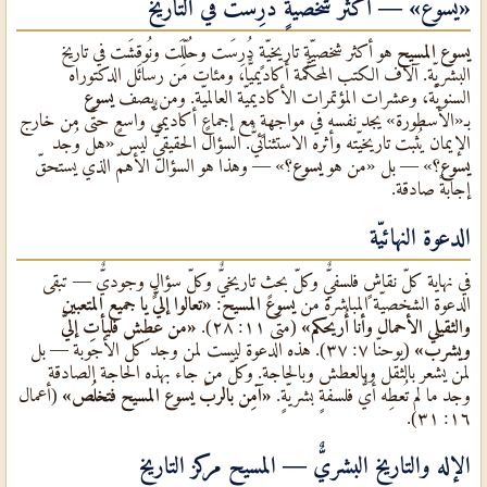
«يسوع»
— أكثر شخصيّةٍ دُرِسَت في التاريخ
يسوع المسيح
هو أكثر شخصيّةٍ تاريخيّةٍ دُرِسَت وحُلِّلَت ونُوقِشَت في تاريخ
البشريّة. آلاف الكتب المحكَّمة أكاديميًّا، ومئات من رسائل الدكتوراه
السنويّة، وعشرات المؤتمرات الأكاديميّة العالميّة. ومن يصف
يسوع
بـ«الأسطورة» يجد نفسه في مواجهةٍ مع إجماعٍ أكاديميٌّ واسعٍ حتّى من خارج
الإيمان يُثبت تاريخيّته وأثره الاستثنائيٌّ. السؤال الحقيقيٌّ ليس «هل وُجد
يسوع
؟» — بل «من هو
يسوع
؟» — وهذا هو السؤال الأهمّ الذي يستحقّ
إجابةً صادقة.
الدعوة النهائيّة
في نهاية كلّ نقاشٍ فلسفيٌّ وكلّ بحثٍ تاريخيٌّ وكلّ سؤالٍ وجوديٌّ — تبقى
الدعوة الشخصيّة المباشرة من
يسوع المسيح
:
«تعالوا إليَّ يا جميع المتعبين
والثقيلي الأحمال وأنا أُريحكم»
(متّى ١١: ٢٨).
«من عطِش فليأتِ إليَّ
ويشرب»
(يوحنّا ٧: ٣٧). هذه الدعوة ليست لمن وجد كلّ الأجوبة — بل
لمن يشعر بالثقل وبالعطش وبالحاجة. وكلّ من جاء بهذه الحاجة الصادقة
وجد ما لم تُعطِه أيٌّ فلسفةٍ بشريّةٍ.
«آمِن بالربّ يسوع المسيح فتخلُص»
(أعمال
١٦: ٣١).
الإله والتاريخ البشريٌّ — المسيح مركز التاريخ