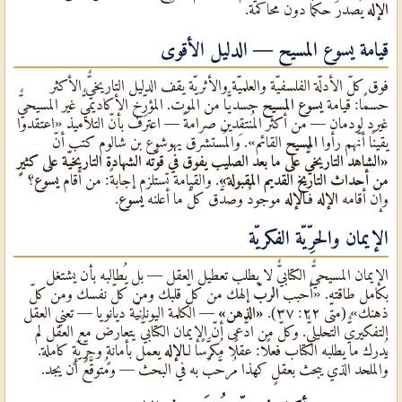
الإله
يُصدر حكمًا دون محاكمة.
قيامة يسوع المسيح — الدليل الأقوى
فوق كلّ الأدلّة الفلسفيّة والعلميّة والأثريّة يقف الدليل التاريخيٌّ الأكثر
حسمًا: قيامة
يسوع المسيح
جسديًّا من الموت. المؤرِّخ الأكاديميٌّ غير المسيحيٌّ
غيرد لودمان — من أكثر المُنتقِدين صرامةً — اعترف بأنّ التلاميذ «اعتقدوا
يقينًا أنّهم رأوا
المسيح
القائم». والمُستشرق يهوشوع بن شالوم كتب أنّ
«الشاهد التاريخيٌّ على ما بعد الصليب يفوق في قوّته الشهادة التاريخيّة على كثيرٍ
من أحداث التاريخ القديم المقبولة»
. والقيامة تستلزم إجابةً: من أقام
يسوع
؟
وإن أقامه
الإله
فـ
الإله
موجودٌ وصدَّق كلّ ما أعلنه
يسوع
.
الإيمان والحرِّيّة الفكريّة
الإيمان المسيحيٌّ الكتابيٌّ لا يطلب تعطيل العقل — بل يُطالبه بأن يشتغل
بكامل طاقته. «أحبب
الربّ
إلهك من كلّ قلبك ومن كلّ نفسك ومن كلّ
ذهنك» (متّى ٢٢: ٣٧).
«الذهن»
— الكلمة اليونانيّة ديانويا — تعني العقل
التفكيريٌّ التحليليٌّ. وكلّ من ادَّعى أنّ الإيمان الكتابيٌّ يتعارض مع العقل لم
يُدرك ما يطلبه الكتاب فعلًا: عقلًا مُكرَّسًا لـ
الإله
يعمل بأمانةٍ وحرِّيّةٍ كاملة.
والملحد الذي يبحث بعقلٍ كهذا مُرحَّبٌ به في البحث — ومُتوقَّعٌ أن يجد.