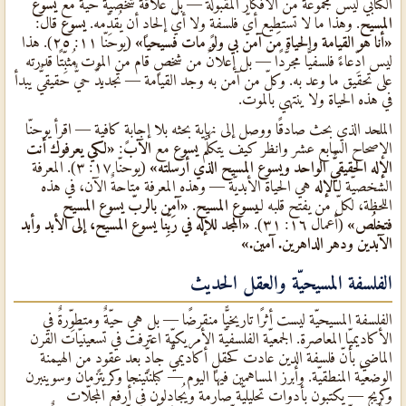
الكتابيٌّ ليس مجموعةً من الأفكار المقبولة — بل علاقةٌ شخصيّةٌ حيّةٌ مع
يسوع
المسيح
. وهذا ما لا تستطيع أيّ فلسفةٍ ولا أيّ إلحادٍ أن يُقدِّمه.
يسوع
قال:
«أنا هو القيامة والحياة مَن آمن بي ولو مات فسيحيا»
(يوحنّا ١١: ٢٥). هذا
ليس ادِّعاءً فلسفيًّا مجرَّدًا — بل إعلانٌ من شخصٍ قام من الموت مُثبِّتًا قدرته
على تحقيق ما وعد به. وكلّ من آمن به وجد القيامة — تجديدٌ حيٌّ حقيقيٌّ يبدأ
في هذه الحياة ولا ينتهي بالموت.
الملحد الذي بحث صادقًا ووصل إلى نهاية بحثه بلا إجابةٍ كافية — اقرأ يوحنّا
الإصحاح السابع عشر وانظر كيف يتكلَّم
يسوع
مع
الآب
:
«لكي يعرفوك أنت
الإله الحقيقيٌّ الواحد ويسوع المسيح الذي أرسلته»
(يوحنّا ١٧: ٣). المعرفة
الشخصيّة لـ
الإله
هي الحياة الأبديّة — وهذه المعرفة متاحةٌ الآن، في هذه
اللحظة، لكلّ من يفتح قلبه لـ
يسوع المسيح
.
«آمِن بالربّ يسوع المسيح
فتخلُص»
(أعمال ١٦: ٣١).
«المجد للإله في ربِّنا يسوع المسيح، إلى الأبد وأبد
الآبدين ودهر الداهرين. آمين.»
الفلسفة المسيحيّة والعقل الحديث
الفلسفة المسيحيّة ليست أثرًا تاريخيًّا منقرضًا — بل هي حيّةٌ ومتطوِّرةٌ في
الأكاديميّا المعاصرة. الجمعيّة الفلسفيّة الأمريكيّة اعترفت في تسعينيّات القرن
الماضي بأنّ فلسفة الدين عادت كحقلٍ أكاديميٌّ جادٍّ بعد عقودٍ من الهيمنة
الوضعيّة المنطقيّة. وأبرز المساهمين فيها اليوم — كبلنتينجا وكريتزمان وسوينبرن
وكريج — يكتبون بأدواتٍ تحليليّةٍ صارمةٍ ويُجادِلون في أرفع المجلّات