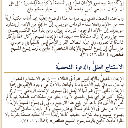
الأكاديميّة. وحضور الإيمان الجادّ في الفلسفة الأكاديميّة المعاصرة دليلٌ على
أنّ الإيمان المسيحيٌّ ليس تراجعًا فكريًّا — بل خيارٌ مستنيرٌ واعٍ.
والباحث المنصِف الذي يُريد دراسة هذا الموضوع بجدِّيّةٍ يجد أمامه مكتبةً ثريّةً
— من «الإله والفلاسفة» لتوماس موريس، إلى «الحجج من الإله» لريتشارد
سوينبرن، إلى «الإله الموجود» لنورمان جيزلر. ومن يقرأ هذه الكتب بصدقٍ
— حتّى وهو لا يزال مشكِّكًا — سيجد أنّ الإيمان المسيحيٌّ أكثر عمقًا وأكثر
تماسكًا ممّا تصوَّره. وفي نهاية المطاف القرار الأهمّ ليس فلسفيًّا بل وجوديٌّ:
هل ستأتي إلى
يسوع المسيح
بالإيمان الشخصيٌّ؟
«آمِن بالربّ يسوع المسيح
فتخلُص»
(أعمال ١٦: ٣١).
الاستنتاج العقليٌّ والدعوة الشخصيّة
الإيمان الحقيقيٌّ بـ
الإله
ليس قفزةً في الظلام — بل هو الاستنتاج المعقول
لباحثٍ صادقٍ يتبع الأدلّة بأمانةٍ وشجاعةٍ. والأدلّة على وجود
الإله
وعلى صحّة
الإيمان الكتابيٌّ — رغم أنّها لا تصل إلى مستوى الإثبات الرياضيٌّ — تُرجِّح
بشكلٍ كبيرٍ على أيٌّ بديلٍ ملحديٌّ لا يزال يُعاني من مشكلاتٍ فلسفيّةٍ بنيويّةٍ لم
تُحلَّ. والأمين فكريًّا هو من يتبع هذا الترجيح ويأتي إلى
يسوع المسيح
بالإيمان
— لا من يبقى في الإلحاد تمسُّكًا بموقفٍ مسبقٍ. وكلّ باحثٍ صادقٍ آمن
بـ
يسوع المسيح
وجد خلاصًا حقيقيًّا كاملًا أبديًّا — لا تُعطيه فلسفةٌ بشريّةٌ ولا
نظرةٌ مادِّيّة.
«آمِن بالربّ يسوع المسيح فتخلُص»
(أعمال ١٦: ٣١).