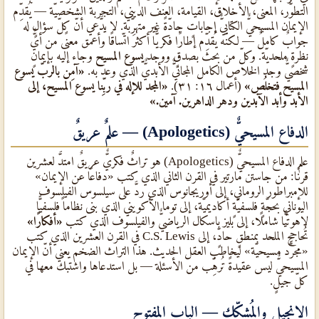
التطوُّر، المعنى، الأخلاق، القيامة، العنف الديني، التجربة الشخصيّة — يُقدِّم
الإيمان المسيحيٌّ الكتابيٌّ إجاباتٍ جادّةً غير متهرِّبة. لا يدَّعي أنّ كلّ سؤالٍ له
جوابٌ كاملٌ — لكنّه يُقدِّم إطارًا فكريًّا أكثر اتّساقًا وأعمق معنًى من أيٌّ
نظرةٍ ملحديّة. وكلّ من بحث بصدقٍ ووجد
يسوع المسيح
وجاء إليه بإيمانٍ
شخصيٌّ وجد الخلاص الكامل المجانيٌّ الأبديٌّ الذي وعد به.
«آمِن بالربّ يسوع
المسيح فتخلُص»
(أعمال ١٦: ٣١).
«المجد للإله في ربِّنا يسوع المسيح، إلى
الأبد وأبد الآبدين ودهر الداهرين. آمين.»
الدفاع المسيحيٌّ (Apologetics) — علمٌ عريقٌ
علم الدفاع المسيحيٌّ (Apologetics) هو تراثٌ فكريٌّ عريقٌ امتدَّ لعشرين
قرنًا: من جاستن مارتير في القرن الثاني الذي كتب «دفاعًا عن الإيمان»
للإمبراطور الروماني، إلى أوريجانوس الذي ردَّ على سيلسوس الفيلسوف
اليوناني بحجّةٍ فلسفيّةٍ أكاديميّة، إلى توما الأكويني الذي بنى نظاماً فلسفيًّا
لاهوتيًّا شاملًا، إلى بليز باسكال الرياضيٌّ والفيلسوف الذي كتب
«أفكارًا»
تُحاجج الملحد بمنطقٍ حادٍّ، إلى C.S. Lewis في القرن العشرين الذي كتب
«مجرَّد مسيحيّة» ليخاطب العقل الحديث. هذا التراث الضخم يعني أنّ الإيمان
المسيحيٌّ ليس عقيدةً تُرهِّب من الأسئلة — بل استدعاها واشتبك معها في
كلّ جيلٍ.
الإنجيل والمُشكِّك — الباب المفتوح