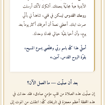
الأبدية هبةً مجانيّةً بنعمتك. أشكرك لأنّك أرسلت
روحك القدوس
ليسكن في قلبي، شاهداً لي بأنّي
صرت ابنك. أعطني نعمةً أن أعرفك أكثر يوماً بعد
يومٍ، وأن أحيا بقيّة حياتي لمجدك وحدك.
أصلّي هذا كلّه باسم
ربّي ومخلّصي يسوع المسيح
،
بقوّة
الروح القدس
. آمين.»
بعد أن صلّيت — ما العمل الآن؟
إن صلّيت هذه الصلاة من قلبٍ مؤمنٍ صادق، فقد حدثت في
هذه اللحظة أعظم معجزةٍ في تاريخك كلّه: انتقلت من الموت إلى