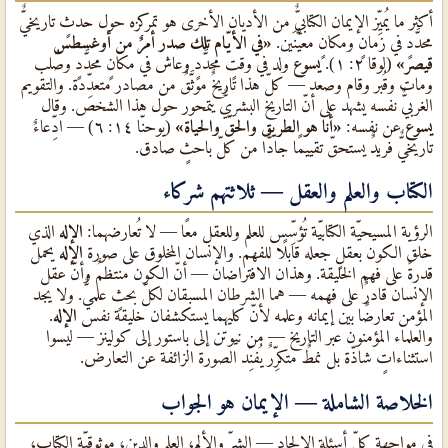
أكثر ما يُميِّز الإيمان الكتابيٌّ من الأديان الأخرى هو تمركزه حول حدثٍ تاريخيٌّ
محدَّدٍ في زمانٍ ومكانٍ معيَّنَين.
«في الأيّام تلك صدر أمرٌ من أوغسطس
قيصر»
(لوقا ٢: ١).
يسوع
ولد في وقتٍ محدَّدٍ وعاش في مكانٍ محدَّدٍ وصُلب
ومات وقُبر وقام وصعد — كلّ هذا تاريخٌ موثَّقٌ من مصادر متعدِّدة. والتقويم
الغربيٌّ نفسه يشهد على أنّ التاريخ البشريٌّ يتمحور حول هذا الشخص. وقال
يسوع
عن نفسه:
«أنا هو الطريق والحقّ والحياة»
(يوحنّا ١٤: ٦) — ادِّعاءٌ
تاريخيٌّ فريدٌ يستحقّ تقييمًا جادًّا من كلّ باحثٍ صادق.
الكتاب والعلم والعقل — ثلاثتهم شركاء
الرؤية المسيحيّة الكتابيّة تُؤسِّس للعلم وللعقل معًا — لا تُعارضهما:
الإله
الذي
خلق الكون بعقلٍ جعله قابلًا للفهم. والإنسان المخلوق على صورة
الإله
يحمل
قدرةً على فهم الخليقة. وهذان الافتراضان — أنّ الكون منتظمٌ وأنّ عقل
الإنسان قادرٌ على فهمه — هما الشرطان المسبقان لكلّ بحثٍ علميٌّ. ولا يجد
المؤمن تعارضًا بين إيمانه وعلمه لأنّ كليهما يستكشفان خليقة نفس
الإله
.
والعلماء المؤمنون عبر التاريخ — من نيوتن إلى باستور إلى كولينز — ليسوا
استثناءاتٍ شاذّة بل نمطٌ متكرِّرٌ يُفنِّد الصورة الزائفة عن التعارض.
الخلاصة الشاملة — الإيمان هو الجواب
في مواجهة كلّ أسئلة الإلحاد — الشرّ والألم، العلم والدين، موثوقيّة الكتاب،