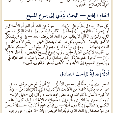
مُحرِّكٌ للإصلاح الحقيقيٌّ.
الختام الجامع — البحث يُؤدِّي إلى يسوع المسيح
كلّ سؤالٍ صادقٍ يُطرَح على الإيمان — سواءٌ عن الشرّ أو العلم أو الأخلاق
أو التجربة أو التاريخ — له إجابةٌ في الكتاب المقدَّس وفي تراث الفكر المسيحيٌّ
الغنيٌّ. والمؤمن الكتابيٌّ لا يطلب من الملحد أن يُوقِف عقله — بل يُدعى للتفكير
الأعمق والبحث الأوسع. وكلّ من بحث بصدقٍ عميقٍ — يتبع الأدلّة أينما
قادت بشجاعةٍ — وجد في نهاية المطاف
يسوع المسيح
ليس كعصكازٍ عاطفيٌّ
بل كحقيقةٍ لا يمكن تجنُّبها.
«آمِن بالربّ يسوع المسيح فتخلُص»
(أعمال ١٦:
٣١) — الدعوة مفتوحةٌ لكلّ عقلٍ صادقٍ وكلّ قلبٍ باحثٍ.
«المجد للإله في
ربِّنا يسوع المسيح، إلى الأبد وأبد الآبدين ودهر الداهرين. آمين.»
أدلّةٌ إضافيّةٌ للباحث الصادق
الملحد الذي يُريد حقًّا أن يفحص الأدلّة — لا أن يُدافع عن موقفٍ مسبقٍ —
يجد أمامه مكتبةً ضخمةً من الكتابات الأكاديميّة المُؤيِّدة للإيمان: من «الإله
الأكبر» لألستر ماكغراث في دحض ادِّعاءات داوكنز، إلى «دليل الإله»
لنورمان جيزلر وفرانك تيوريك، إلى «معضلات الإلحاد» لبول كوبرز. هذه
الكتب لا تُطالب إيمانًا دون أدلّةٍ — بل تُقدِّم حججًا أكاديميّةً متسلسلةً تستحقّ
دراسةً مُنصِفة. والملحد الذي لم يقرأها ثمّ يُصرِّح بأنّ «لا دليل» على وجود