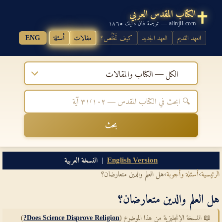
الكتاب المقدس العربي
alinjil.com — ترجمة فان دايك ١٨٦٥
العهد القديم
العهد الجديد
كيف تَخْلُص؟
مقالات
أسئلة
ENG
الكل — الكتاب والمقالات
بحث
English Version
|
النسخة العربية
الرئيسية
›
أسئلة وأجوبة
›
هل العلم والدين متعارضان؟
هل العلم والدين متعارضان؟
📖 النسخة الإنجليزية من هذا الموضوع (
Does Science Disprove Religion?
)