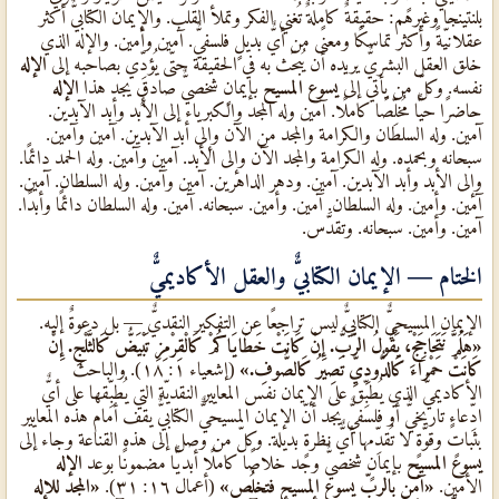
بلنتينجا وغيرهم: حقيقةٌ كاملةٌ تُغني الفكر وتملأ القلب. والإيمان الكتابيٌّ أكثر
عقلانيّةً وأكثر تماسكًا ومعنًى من أيٌّ بديلٍ فلسفيٌّ. آمين وأمين. والإله الذي
خلق العقل البشريٌّ يريده أن يُبحَث به في الحقيقة حتّى يُؤدِّي بصاحبه إلى
الإله
نفسه. وكلّ من يأتي إلى
يسوع المسيح
بإيمانٍ شخصيٌّ صادقٍ يجد هذا
الإله
حاضرًا حيًّا مُخلِّصًا كاملًا. آمين وله المجد والكبرياء إلى الأبد وأبد الآبدين.
آمين. وله السلطان والكرامة والمجد من الآن وإلى أبد الآبدين. آمين وآمين.
سبحانه وبحمده. وله الكرامة والمجد الآن وإلى الأبد. آمين وآمين. وله الحمد دائمًا.
وإلى الأبد وأبد الآبدين. آمين. ودهر الداهرين. آمين وآمين. وله السلطان. آمين.
آمين. وأمين. وله السلطان. آمين. وأمين. سبحانه. آمين. وله السلطان دائمًا وأبدًا.
آمين. وأمين. سبحانه. وتقدَّس.
الختام — الإيمان الكتابيٌّ والعقل الأكاديميٌّ
الإيمان المسيحيٌّ الكتابيٌّ ليس تراجعًا عن التفكير النقديٌّ — بل دعوةٌ إليه.
«هَلُمَّ نَتَحَاجَجْ، يَقُولُ الرَّبُّ. إِنْ كَانَتْ خَطَايَاكُمْ كَالْقِرْمِزِ تَبْيَضُّ كَالثَّلْجِ. إِنْ
كَانَتْ حَمْرَاءَ كَالدُّودِيِّ تَصِيرُ كَالصُّوفِ.»
(إشعياء ١: ١٨). والباحث
الأكاديميٌّ الذي يُطبِّق على الإيمان نفس المعايير النقديّة التي يُطبِّقها على أيٌّ
ادِّعاءٍ تاريخيٌّ أو فلسفيٌّ يجد أنّ الإيمان المسيحيٌّ الكتابيٌّ يقف أمام هذه المعايير
بثباتٍ وقوّةٍ لا تُقدِّمها أيٌّ نظرةٍ بديلة. وكلّ من وصل إلى هذه القناعة وجاء إلى
يسوع المسيح
بإيمانٍ شخصيٌّ وجد خلاصًا كاملًا أبديًّا مضمونًا بوعد
الإله
الأمين.
«آمِن بالربّ يسوع المسيح فتخلُص»
(أعمال ١٦: ٣١).
«المجد للإله