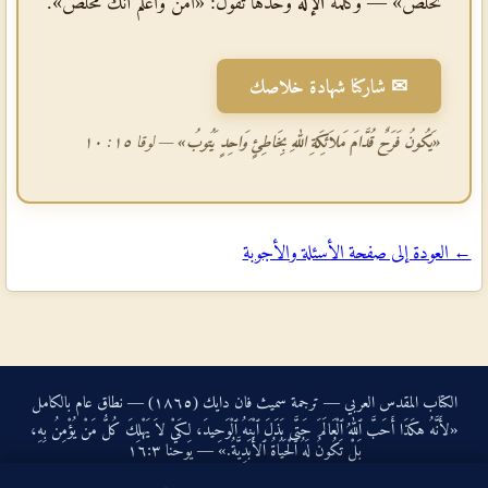
تخلص» — وكلمة
الإله
وحدها تقول: «آمن واعلم أنّك مخلّص».
✉ شاركنا شهادة خلاصك
«يَكُونُ فَرَحٌ قُدَّامَ مَلاَئِكَةِ اللهِ بِخَاطِئٍ وَاحِدٍ يَتُوبُ»
— لوقا ١٥: ١٠
← العودة إلى صفحة الأسئلة والأجوبة
الكتاب المقدس العربي — ترجمة سميث فان دايك (١٨٦٥) — نطاق عام بالكامل
«لأَنَّهُ هكَذَا أَحَبَّ ٱللهُ ٱلْعَالَمَ حَتَّى بَذَلَ ٱبْنَهُ ٱلْوَحِيدَ، لِكَيْ لاَ يَهْلِكَ كُلُّ مَنْ يُؤْمِنُ بِهِ،
بَلْ تَكُونُ لَهُ ٱلْحَيَاةُ ٱلأَبَدِيَّةُ.» — يوحنا ‏٣‏:‏١٦‏
الرئيسية
·
عن الموقع
·
كيف تَخْلُص؟
·
مقالات
·
اتصل بنا
·
خريطة الموقع