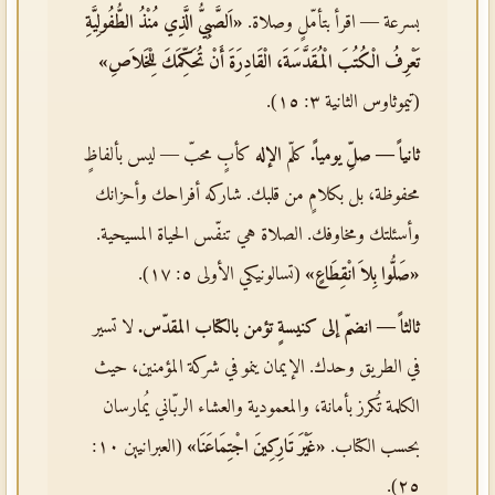
بسرعة — اقرأ بتأمّلٍ وصلاة.
«اَلصَّبِيُّ الَّذِي مُنْذُ الطُّفُولِيَّةِ
تَعْرِفُ الْكُتُبَ الْمُقَدَّسَةَ، الْقَادِرَةَ أَنْ تُحَكِّمَكَ لِلْخَلاَصِ»
(تيموثاوس الثانية ٣: ١٥).
ثانياً — صلِّ يومياً.
كلّم
الإله
كأبٍ محبّ — ليس بألفاظٍ
محفوظة، بل بكلامٍ من قلبك. شاركه أفراحك وأحزانك
وأسئلتك ومخاوفك. الصلاة هي تنفّس الحياة المسيحية.
«صَلُّوا بِلاَ انْقِطَاعٍ»
(تسالونيكي الأولى ٥: ١٧).
ثالثاً — انضمّ إلى كنيسةٍ تؤمن بالكتاب المقدّس.
لا تسير
في الطريق وحدك. الإيمان ينمو في شركة المؤمنين، حيث
الكلمة تُكرز بأمانة، والمعمودية والعشاء الربّاني يُمارسان
بحسب الكتاب.
«غَيْرَ تَارِكِينَ اجْتِمَاعَنَا»
(العبرانيين ١٠:
٢٥).