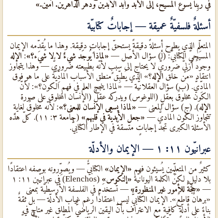
في ربِّنا يسوع المسيح، إلى الأبد وأبد الآبدين ودهر الداهرين. آمين.»
أسئلةٌ فلسفيّةٌ عميقة — إجاباتٌ كتابيّة
المتعلِّم الذي يطرح أسئلةً دقيقةً يستحقّ إجاباتٍ دقيقة. وهذا ما يُقدِّمه الإيمان
المسيحيٌّ الكتابيٌّ: (أ) سؤال الأصل —
«لماذا يُوجَد شيءٌ لا لا شيء؟»
:
الإله
وجودٌ أزليٌّ ضروريٌّ لا يحتاج إلى سببٍ لأنّه بطبيعته ضروريٌّ — وهذا يتجاوز
انتقاد «مَن خلق
الإله
؟» الذي يُطبِّق منطق الأسباب المادِّيّة على ما هو فوق
المادِّيٌّ. (ب) سؤال العقلانيّة — «لماذا ينجح العلم في فهم الكون؟»: لأنّ
الكون مخلوقٌ بعقلٍ (اللوغوس) ويدركه عقلٌ (الإنسان المخلوق على صورة
الإله
). (ج) سؤال المعنى —
«لماذا يسعى الإنسان للمعنى؟»
: لأنّه مخلوقٌ لغايةٍ
تتجاوز الكون الماديٌّ —
«جعل الأبديّة في قلبهم»
(جامعة ٣: ١١). كلّ هذه
الأسئلة الكبرى تجد إجاباتٍ متسقةً في الإطار الكتابيٌّ.
عبرانيّون ١١: ١ — الإيمان والأدلّة
كثيرٌ من المتعلِّمين يُسيئون فهم
«الإيمان»
الكتابيٌّ — ويُصوِّرونه بوصفه اعتقادًا
بلا دليلٍ. لكنّ الكلمة اليونانيّة
«إلنكوس»
(Elenchos) في عبرانيّين ١١: ١
—
«حجّةٌ للأمور غير المنظورة»
— تُستخدَم في الفلسفة الأرسطيّة بمعنى
«برهانٌ قاطعٌ». الإيمان الكتابيٌّ ليس اعتقادًا رغم غياب الأدلّة — بل ثقةٌ
بناءً على أدلّةٍ كافيةٍ مع الاعتراف بأنّ اليقين الرياضيٌّ المطلق غير متاحٍ في