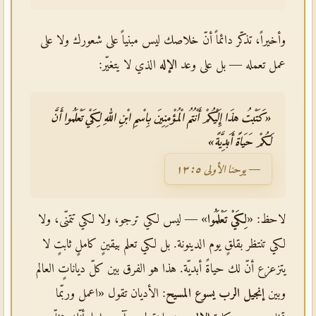
وأخيراً، تذكّر دائماً أنّ خلاصك ليس مبنياً على شعورك ولا على
عمل تعمله — بل على وعد
الإله
الذي لا يتغيّر:
«كَتَبْتُ هذَا إِلَيْكُمْ أَنْتُمُ الْمُؤْمِنِينَ بِاسْمِ ابْنِ اللهِ لِكَيْ تَعْلَمُوا أَنَّ
لَكُمْ حَيَاةً أَبَدِيَّةً»
— يوحنا الأولى ٥: ١٣
لاحظ: «
لِكَيْ تَعْلَمُوا
» — ليس لكي ترجو، ولا لكي تتمنّى، ولا
لكي تنتظر بقلقٍ يوم الدينونة. بل لكي تعلم بيقينٍ كاملٍ ثابتٍ لا
يتزعزع أنّ لك حياةً أبديّة. هذا هو الفرق بين كلّ دياناتٍ العالم
وبين
إنجيل الرب يسوع المسيح
: الأديان تقول «اعمل وربّما