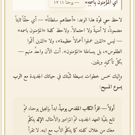
أَيِ الْمُؤْمِنُونَ بِاسْمِهِ»
— يوحنا ١: ١٢
لاحظ معي قوّة هذا الوعد: «أعطاهم سلطاناً» — أي حقّاً ثابتاً
مضموناً، لا أمنيةً ولا احتمالاً. ولاحظ كلمة «المؤمنون باسمه»
— ليس «الذين عملوا أعمالاً عظيمة»، ولا «الذين أتمّوا
الطقوس»، بل ببساطة «المؤمنون». أنت الآن واحدٌ منهم —
بكلّ تأكيدٍ ويقين.
وإليك خمس خطوات بسيطة تثبّتك في حياتك الجديدة مع
الرب
يسوع المسيح
:
أولاً — اقرأ الكتاب المقدس يومياً.
ابدأ بإنجيل يوحنا، ثمّ
تابع بقيّة العهد الجديد، ثمّ المزامير والأمثال.
الإله
يتكلّم
معك من خلال كلمته كما يتكلّم الأب مع ابنه. لا تقرأ