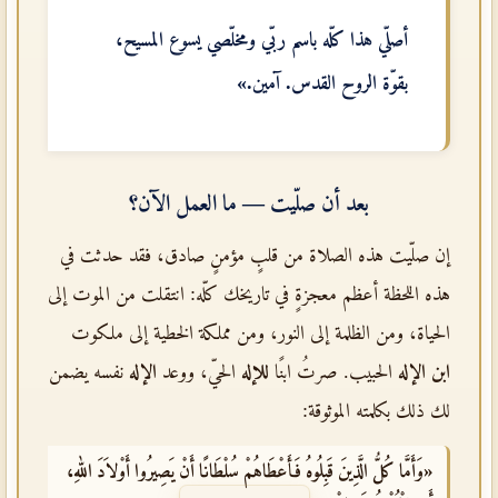
أصلّي هذا كلّه باسم
ربّي ومخلّصي يسوع المسيح
،
بقوّة
الروح القدس
. آمين.»
بعد أن صلّيت — ما العمل الآن؟
إن صلّيت هذه الصلاة من قلبٍ مؤمنٍ صادق، فقد حدثت في
هذه اللحظة أعظم معجزةٍ في تاريخك كلّه: انتقلت من الموت إلى
الحياة، ومن الظلمة إلى النور، ومن مملكة الخطية إلى ملكوت
ابن الإله
الحبيب. صرتُ ابنًا
للإله
الحيّ، ووعد
الإله
نفسه يضمن
لك ذلك بكلمته الموثوقة:
«وَأَمَّا كُلُّ الَّذِينَ قَبِلُوهُ فَأَعْطَاهُمْ سُلْطَانًا أَنْ يَصِيرُوا أَوْلاَدَ اللهِ،