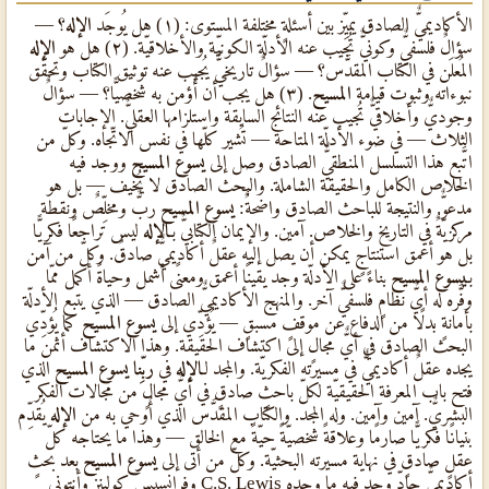
الأكاديميٌّ الصادق يميِّز بين أسئلةٍ مختلفة المستوى: (١) هل يُوجَد
الإله
؟ —
سؤالٌ فلسفيٌّ وكونيٌّ تُجيب عنه الأدلّة الكونيّة والأخلاقيّة. (٢) هل هو
الإله
المُعلَن في الكتاب المقدَّس؟ — سؤالٌ تاريخيٌّ يُجيب عنه توثيق الكتاب وتحقُّق
نبوءاته وثبوت قيامة
المسيح
. (٣) هل يجب أن أُؤمن به شخصيًّا؟ — سؤالٌ
وجوديٌّ وأخلاقيٌّ تُجيب عنه النتائج السابقة واستلزامها العقليٌّ. الإجابات
الثلاث — في ضوء الأدلّة المتاحة — تُشير كلّها في نفس الاتّجاه. وكلّ من
اتَّبع هذا التسلسل المنطقيٌّ الصادق وصل إلى
يسوع المسيح
ووجد فيه
الخلاص الكامل والحقيقة الشاملة. والبحث الصادق لا يُخيف — بل هو
مدعوٌّ. والنتيجة للباحث الصادق واضحةٌ:
يسوع المسيح
ربٌّ ومخلِّصٌ ونقطة
مركزيّةٌ في التاريخ والخلاص. آمين. والإيمان الكتابيٌّ بـ
الإله
ليس تراجعًا فكريًّا
بل هو أعمق استنتاجٍ يمكن أن يصل إليه عقلٌ أكاديميٌّ صادقٌ. وكلّ من آمن
بـ
يسوع المسيح
بناءً على الأدلّة وجد يقينًا أعمق ومعنًى أشمل وحياةً أكمل ممّا
وفَّره له أيٌّ نظامٍ فلسفيٌّ آخر. والمنهج الأكاديميٌّ الصادق — الذي يتبع الأدلّة
بأمانةٍ بدلًا من الدفاع عن موقفٍ مسبقٍ — يُؤدِّي إلى
يسوع المسيح
كما يُؤدِّي
البحث الصادق في أيٌّ مجالٍ إلى اكتشاف الحقيقة. وهذا الاكتشاف أثمن ما
يجده عقلٌ أكاديميٌّ في مسيرته الفكريّة. والمجد لـ
الإله
في
ربِّنا يسوع المسيح
الذي
فتح باب المعرفة الحقيقيّة لكلّ باحثٍ صادقٍ في أيٌّ مجالٍ من مجالات الفكر
البشريٌّ. آمين وآمين. وله المجد. والكتاب المقدَّس الذي أُوحي به من
الإله
يُقدِّم
بنيانًا فكريًّا صارمًا وعلاقةً شخصيّةً حيّةً مع الخالق — وهذا ما يحتاجه كلّ
عقلٍ صادقٍ في نهاية مسيرته البحثيّة. وكلّ من أتى إلى
يسوع المسيح
بعد بحثٍ
أكاديميٌّ جادٍّ وجد فيه ما وجده C.S. Lewis وفرانسيس كولينز وأنتوني