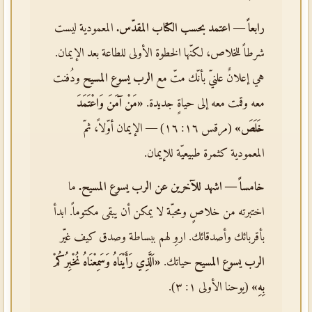
رابعاً — اعتمد بحسب الكتاب المقدّس.
المعمودية ليست
شرطاً للخلاص، لكنّها الخطوة الأولى للطاعة بعد الإيمان.
هي إعلانٌ علنيّ بأنّك متّ مع
الرب يسوع المسيح
ودُفنت
معه وقمت معه إلى حياةٍ جديدة.
«مَنْ آمَنَ وَاعْتَمَدَ
خَلَصَ»
(مرقس ١٦: ١٦) — الإيمان أوّلاً، ثمّ
المعمودية كثمرة طبيعيّة للإيمان.
خامساً — اشهد للآخرين عن
الرب يسوع المسيح
.
ما
اختبرته من خلاصٍ ومحبّة لا يمكن أن يبقى مكتوماً. ابدأ
بأقربائك وأصدقائك. اروِ لهم ببساطة وصدق كيف غيّر
الرب يسوع المسيح
حياتك.
«اَلَّذِي رَأَيْنَاهُ وَسَمِعْنَاهُ نُخْبِرُكُمْ
بِهِ»
(يوحنا الأولى ١: ٣).