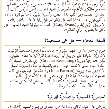
كورنثوس ١٥: ٣-٧ تعود نصًّا إلى ما بين ثلاث وخمس سنواتٍ من الصلب
— وهو
«الكريد الأقدم»
المحفوظ في العهد الجديد. وإنجيل مرقس كُتب في
عقدٍ من الصلب وفق أغلب علماء النصّ. وتسمية الشهود بأسمائهم (لوقا ١: ٢؛
١ كورنثوس ١٥: ٥-٨) تدلّ على وثائق تاريخيّةٍ أوّليّة لا على أساطير. والعالم
الأمريكيٌّ كريغ إيفانز (Craig Evans) كتب أنّ موثوقيّة العهد الجديد «أعلى
بكثيرٍ ممّا يتصوَّره الرأيٌّ الشائع».
فلسفة المعجزة — هل هي مستحيلة؟
هيوم في «دراسةٌ عن الفهم البشريٌّ» جادل بأنّ المعجزة مستحيلةٌ الإثبات
لأنّ وزن الشهادة عليها لن يبلغ أبدًا وزن الخبرة التراكميّة للانتظام الطبيعيٌّ.
لكنّ هذه الحجّة دوريّةٌ (Circular Reasoning): هي تفترض مسبقًا أنّ
الكون نظامٌ مُغلَق لا تدخُّل فيه — وهو بالضبط ما تُنكره المعجزة. المفكِّر
الأكاديميٌّ جون إيرمان (John Earman) ردّ بدقَّةٍ على حجّة هيوم في كتابه
«معجزة هيوم» مُثبِّتًا أنّها تفشل على مستوى المنطق الاحتماليٌّ. والسؤال
الصادق ليس «هل المعجزات ممكنةٌ نظريًّا؟» بل «هل الأدلّة على حادثةٍ
بعينها — كالقيامة — كافيةٌ لقبولها؟».
الحصريّة المسيحيّة والتعدُّديّة الدينيّة
يُعترَض على القول الكتابيٌّ بأنّ الخلاص حصريٌّ في
يسوع المسيح
(أعمال ٤: