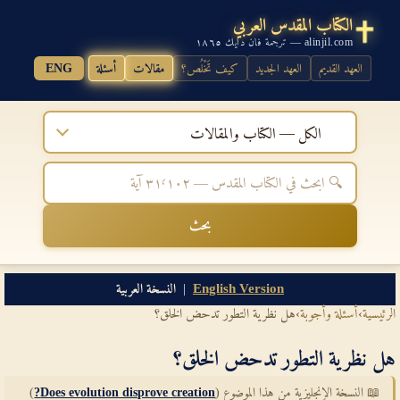
الكتاب المقدس العربي
alinjil.com — ترجمة فان دايك ١٨٦٥
العهد القديم
العهد الجديد
كيف تَخْلُص؟
مقالات
أسئلة
ENG
الكل — الكتاب والمقالات
بحث
English Version
|
النسخة العربية
الرئيسية
›
أسئلة وأجوبة
›
هل نظرية التطور تدحض الخلق؟
هل نظرية التطور تدحض الخلق؟
📖 النسخة الإنجليزية من هذا الموضوع (
Does evolution disprove creation?
)