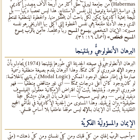
Habermas) من جامعة ليبرتي حلَّل أكثر من أربعة آلاف مصدرٍ أكاديميٌّ
في دراسة القيامة وتوصَّل إلى نفس الاستنتاج. هذا ليس تعصُّبًا دينيًّا — بل
نتيجةٌ بحثيّةٌ أكاديميّة يُمكِن لكلّ باحثٍ أن يتحقَّق منها. والخطوة المنطقيّة للمتعلِّم
الذي وجد الأدلّة مُقنِعةً هي نفس الخطوة التي أكمل بها التاريخيٌّ هو نفسه
مسيرته: الإيمان الشخصيٌّ بـ
يسوع المسيح
ربًّا ومخلِّصًا.
«آمِن بالربّ يسوع
المسيح فتخلُص»
(أعمال ١٦: ٣١).
البرهان الأنطولوجيٌّ وبلنتينجا
البرهان الأنطولوجيٌّ في صيغته الحديثة التي طوَّرها بلنتينجا (1974) يُجادِل بأنّ
وجود
الإله
ضروريٌّ لو كان ممكنًا. وهذا البرهان يُقدَّم بصيغةٍ منطقيّةٍ رسميّةٍ
صارمة في إطار منطق الوجود الممكن (Modal Logic). وينتهي بالخلاصة:
لو كان وجود كائنٍ أعلى درجاتٍ ممكنًا — أي غير متناقضٍ منطقيًّا — فهو
ضروريٌّ الوجود. وبلنتينجا يُثبت أنّ افتراض الإمكانيّة معقولٌ. الفيلسوف
ديفيد لويس — وهو ليس مسيحيًّا — اعترف بأنّ البرهان «يُشكِّل حجّةً
حقيقيّةٌ» وإن لم يقبله. وهذا المستوى من الجديّة الأكاديميّة في نقاش الحجج
التقليديّة يُثبت أنّ الإيمان بـ
الإله
ليس موقفًا عاطفيًّا بلا أساسٍ فلسفيٌّ.
الإيمان والمسؤوليّة الفكريّة
«وأحبب
الربّ
إلهك من كلّ قلبك ومن كلّ نفسك ومن كلّ ذهنك» (متّى