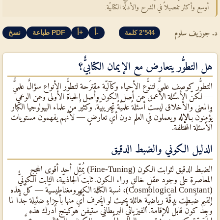
أوسع وأكثر تفصيلاً في الشرح والأدلّة الكتابيّة.
د. جوزيف سلوم
أ-
أ+
طباعة PDF
نسخ
2٬544 كلمة
هل التطوُّر يتعارض مع الإيمان الكتابيٌّ؟
التطوُّر كوصفٍ علميٌّ لتنوُّع الأحياء وكآليّة مقترَحة لتطوُّر الأنواع سؤالٌ علميٌّ
— لكنّ الأسئلة الأعمق عن أصل الكون وأصل الحياة الأولى وعن الوعي
والمعنى والأخلاق ليست أسئلةً علميّةً تجريبيّةً. وكثيرٌ من علماء البيولوجيا الكبار
يُؤمنون بـ
الإله
ويعملون في العلم دون أيٌّ تعارضٍ — لأنّهم يفهمون مستويات
الأسئلة المختلفة.
الدليل الكوني والضبط الدقيق
الضبط الدقيق لثوابت الكون (Fine-Tuning) يُمثِّل أحد أقوى الحجج
المعاصرة على وجود عقلٍ خالقٍ وراء الكون. ثابت الجاذبيّة، الثابت الكونيٌّ
(Cosmological Constant)، نسبة الكتلة الكهرومغناطيسيّة — كلّ هذه
القيم ضُبطت بدقّةٍ رياضيّةٍ هائلة بحيث لو انحرف أيٌّ منها بأجزاءٍ ضئيلة جدًّا لما
وُجِد كونٌ قابلٌ للإقامة. الفيزيائيٌّ البريطانيٌّ ستيفن هوكينج أدرك هذه