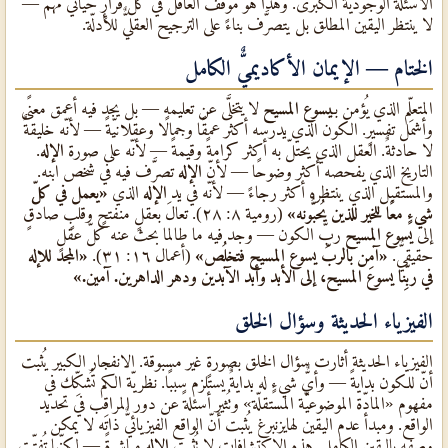
الأسئلة الوجوديّة الكبرى. وهذا هو موقف العاقل في كلّ قرارٍ حياتيٌّ مهمٌّ —
لا ينتظر اليقين المطلق بل يتصرَّف بناءً على الترجيح العقليٌّ للأدلّة.
الختام — الإيمان الأكاديميٌّ الكامل
المتعلِّم الذي يُؤمن بـ
يسوع المسيح
لا يتخلَّى عن تعليمه — بل يجد فيه أعمق معنًى
وأشمل تفسيرٍ. الكون الذي يدرسه أكثر عمقًا وجمالًا وعقلانيّةً — لأنّه خليقةٌ
لا حادثةٌ. العقل الذي يحتلّ به أكثر كرامةً وقيمةً — لأنّه على صورة
الإله
.
التاريخ الذي يفحصه أكثر وضوحًا — لأنّ
الإله
تصرَّف فيه في شخص ابنه.
والمستقبل الذي ينتظره أكثر رجاءً — لأنّه في يد
الإله
الذي
«يعمل في كلّ
شيءٍ معًا للخير للذين يُحبُّونه»
(رومية ٨: ٢٨). تعالَ بعقلٍ منفتحٍ وقلبٍ صادقٍ
إلى
يسوع المسيح
ربِّ الكون — وجد فيه ما طالما بحث عنه كلّ عقلٍ
حقيقيٌّ.
«آمِن بالربّ يسوع المسيح فتخلُص»
(أعمال ١٦: ٣١).
«المجد للإله
في ربِّنا يسوع المسيح، إلى الأبد وأبد الآبدين ودهر الداهرين. آمين.»
الفيزياء الحديثة وسؤال الخلق
الفيزياء الحديثة أثارت سؤال الخلق بصورةٍ غير مسبوقة. الانفجار الكبير يُثبت
أنّ للكون بدايةً — وأيٌّ شيءٍ له بدايةٌ يستلزم سببًا. نظريّة الكم تُشكِّك في
مفهوم «المادّة الموضوعيّة المستقلّة» وتُثير أسئلةً عن دور المراقِب في تحديد
الواقع. ومبدأ عدم اليقين لهايزنبرغ يُثبت أنّ الواقع الفيزيائيٌّ ذاته لا يمكن
وصفه باليقين الكامل. هذه الاكتشافات لا تُثبت
الإله
مباشرةً — لكنّها تُفتِّت