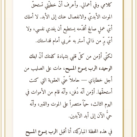
كلامي وفي أعمالي. وأعرف أنّ خطيّتي تستحقّ
الموت الأبديّ والانفصال عنك إلى الأبد. لا أملك
أيّ عملٍ صالحٍ أقدّمه يستطيع أن يفدي نفسي، ولا
أيّ برٍّ من ذاتي أستر به عُريي أمام قداستك.
لكنّي أؤمن من كلّ قلبي بشهادة كلمتك أنّ
ابنك
الوحيد، الرب يسوع المسيح
، مات على الصليب من
أجل خطاياي — حاملاً عنّي العقوبة التي كنت
أستحقّها. أؤمن أنّه دُفن، وأنّه قام من الأموات في
اليوم الثالث، حيّاً منتصراً على الموت والقبر، وأنّه
حيٌّ الآن إلى أبد الآبدين.
في هذه اللحظة المباركة، أنا أقبل
الرب يسوع المسيح