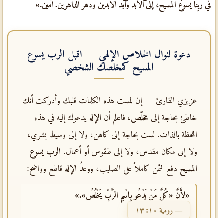
في ربِّنا يسوع المسيح، إلى الأبد وأبد الآبدين ودهر الداهرين. آمين.»
دعوة لنوال الخلاص الإلهي — اقبل
الرب يسوع
المسيح
كمخلصك الشخصي
عزيزي القارئ — إن لمست هذه الكلمات قلبك وأدركت أنك
خاطئ بحاجة إلى
مخلّص
، فاعلم أن
الإله
يدعوك إليه في هذه
اللحظة بالذات. لست بحاجة إلى كاهن، ولا إلى وسيط بشري،
ولا إلى مكان مقدس، ولا إلى طقوس أو أعمال.
الرب يسوع
المسيح
دفع الثمن كاملاً على الصليب، ووعدُ
الإله
قاطع وواضح:
«لأَنَّ «كُلَّ مَنْ يَدْعُو بِاسْمِ الرَّبِّ يَخْلُصُ».»
— رومية ١٠: ١٣