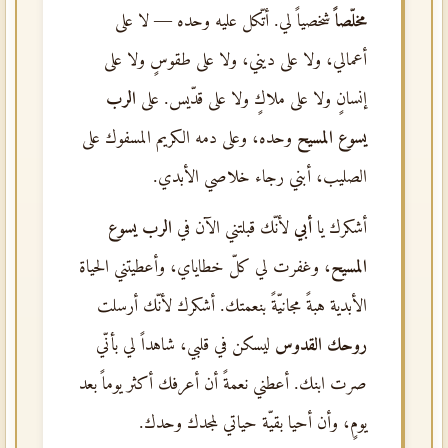
مخلّصاً
شخصياً لي. أتّكل عليه وحده — لا على
أعمالي، ولا على ديني، ولا على طقوسٍ ولا على
إنسانٍ ولا على ملاكٍ ولا على قدّيس. على
الرب
يسوع المسيح
وحده، وعلى دمه الكريم المسفوك على
الصليب، أبني رجاء خلاصي الأبدي.
أشكرك يا
أبي
لأنّك قبلتني الآن في
الرب يسوع
المسيح
، وغفرت لي كلّ خطاياي، وأعطيتني الحياة
الأبدية هبةً مجانيّةً بنعمتك. أشكرك لأنّك أرسلت
روحك القدوس
ليسكن في قلبي، شاهداً لي بأنّي
صرت ابنك. أعطني نعمةً أن أعرفك أكثر يوماً بعد
يومٍ، وأن أحيا بقيّة حياتي لمجدك وحدك.