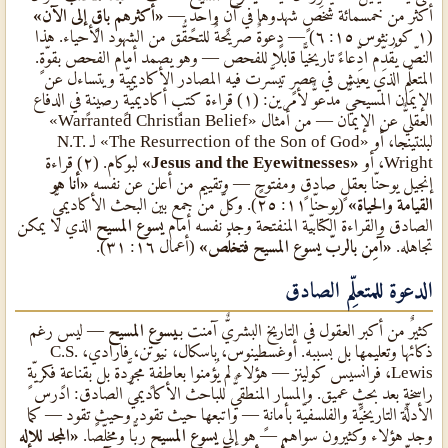
أكثر من خمسمائة شخصٍ شهدوها في آنٍ واحدٍ —
«أكثرهم باقٍ إلى الآن»
(١ كورنثوس ١٥: ٦) — دعوةٌ صريحةٌ للتحقُّق من الشهود الأحياء. هذا
النصّ يُقدِّم ادِّعاءً تاريخيًّا قابلًا للفحص — وهو يصمد أمام الفحص بقوّةٍ.
المتعلِّم الذي يعيش في عصرٍ تيسَّرت فيه المصادر الأكاديميّة ويتساءل عن
الإيمان المسيحيٌّ مدعوٌّ لأمرين: (١) قراءة كتبٍ أكاديميّةٍ رصينةٍ في الدفاع
العقليٌّ عن الإيمان — من أمثال «Warranted Christian Belief»
لبلنتينجا، أو «The Resurrection of the Son of God» لـ N.T.
Wright، أو
«Jesus and the Eyewitnesses»
لبوكام. (٢) قراءة
إنجيل يوحنّا بعقلٍ صادقٍ ومفتوحٍ — وتقييم من أعلن عن نفسه
«أنا هو
القيامة والحياة»
(يوحنّا ١١: ٢٥). وكلّ من جمع بين البحث الأكاديميٌّ
الصادق والقراءة الكتابيّة المنفتحة وجد نفسه أمام
يسوع المسيح
الذي لا يمكن
تجاهله.
«آمِن بالربّ يسوع المسيح فتخلُص»
(أعمال ١٦: ٣١).
الدعوة للمتعلِّم الصادق
كثيرٌ من أكبر العقول في التاريخ البشريٌّ آمنت بـ
يسوع المسيح
— ليس رغم
ذكائها وتعليمها بل بسببه. أوغسطينوس، باسكال، نيوتن، فارادي، C.S.
Lewis، فرانسيس كولينز — هؤلاء لم يُؤمنوا بعاطفةٍ مجرَّدة بل بقناعةٍ فكريّةٍ
راسخةٍ بعد بحثٍ عميق. والمسار المنطقيٌّ للباحث الأكاديميٌّ الصادق: ادرس
الأدلّة التاريخيّة والفلسفيّة بأمانةٍ — واتبعها حيث تقود. وحيث تقود — كما
وجد هؤلاء وكثيرون سواهم — هو إلى
يسوع المسيح
ربًّا ومخلِّصًا.
«المجد للإله