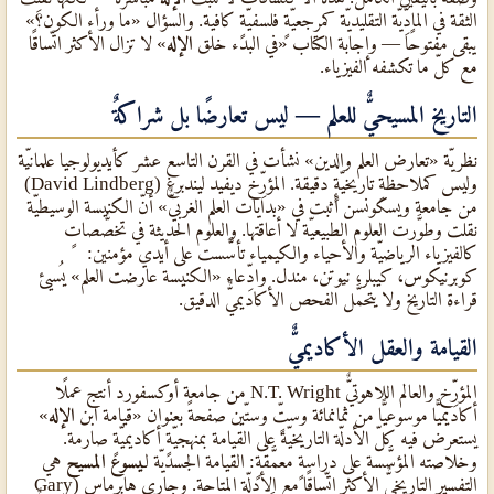
الثقة في المادِّيّة التقليديّة كمرجعيّةٍ فلسفيّةٍ كافية. والسؤال «ما ورأء الكون؟»
يبقى مفتوحًا — وإجابة الكتاب «في البدء خلق
الإله
» لا تزال الأكثر اتّساقًا
مع كلّ ما تكشفه الفيزياء.
التاريخ المسيحيٌّ للعلم — ليس تعارضًا بل شراكةٌ
نظريّة «تعارض العلم والدين» نشأت في القرن التاسع عشر كأيديولوجيا علمانيّة
وليس كملاحظةٍ تاريخيّةٍ دقيقة. المؤرِّخ ديفيد ليندبرغ (David Lindberg)
من جامعة ويسكونسن أثبت في «بدايات العلم الغربيٌّ» أنّ الكنيسة الوسيطيّة
نقلت وطوَّرت العلوم الطبيعيّة لا أعاقتها. والعلوم الحديثة في تخصُّصاتٍ
كالفيزياء الرياضيّة والأحياء والكيمياء تأسَّست على أيدي مؤمنين:
كوبرنيكوس، كيبلر، نيوتن، مندل. وادِّعاء «الكنيسة عارضت العلم» يُسيئ
قراءة التاريخ ولا يتحمَّل الفحص الأكاديميٌّ الدقيق.
القيامة والعقل الأكاديميٌّ
المؤرِّخ والعالم اللاهوتيٌّ N.T. Wright من جامعة أوكسفورد أنتج عملًا
أكاديميًّا موسوعيًّا من ثمانمائة وستٍّ وستّين صفحةً بعنوان «قيامة ابن
الإله
»
يستعرض فيه كلّ الأدلّة التاريخيّة على القيامة بمنهجيّةٍ أكاديميّةٍ صارمة.
وخلاصته المؤسَّسة على دراسةٍ معمَّقةٍ: القيامة الجسديّة لـ
يسوع المسيح
هي
التفسير التاريخيٌّ الأكثر اتّساقًا مع الأدلّة المتاحة. وجاري هابرماس (Gary