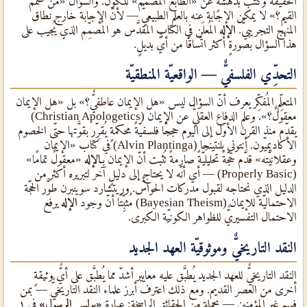
الحقيقة وكتب بدهشةٍ عن «الطابع المُصمَّم» للكون. والسؤال «من صمَّم
القيم؟» لا يمكن الإجابة عنه بالعلم الطبيعيٌّ — لأنّ الإجابة خارج نطاق
المنهج التجريبيٌّ.
الإله
المُعلَن في الكتاب المقدَّس هو المُصمِّم الذي يُجيب على
هذا السؤال بصورةٍ أكثر اتّساقًا من أيٌّ بديلٍ.
التحدِّي الفلسفيٌّ — الواقعيّة المنطقيّة
المتعلِّم المُفكِّر يعرف أنّ السؤال ليس «هل الإيمان عاطفيٌّ؟» بل «هل الإيمان
معقولٌ؟». وعلم الدفاع العقليٌّ عن الإيمان (Christian Apologetics)
يقدِّم منذ القرن الأوّل إلى اليوم حججًا فلسفيّةً محكمةٍ يُقرِّر بقوَّتها حتّى الخصوم
الأكاديميّون. أنتوني بلنتينجا (Alvin Plantinga) في كتاب «الإيمان
وعقلانيّته» قدَّم حجّةً تحليليّةً صارمةً تُثبت أنّ الإيمان بـ
الإله
«معقولٌ تمامًا»
(Properly Basic) — أي أنّه لا يحتاج إلى دليلٍ آخر لتبريره أكثر من
الدليل الذي نحتاجه لقبول مدركات الحواسٌّ. وريتشارد سوينبرن طوَّر الحجّة
الاحتماليّة للإيمان (Bayesian Theism) مُثبِّتًا أنّ وجود
الإله
يرفع
الاحتمال التفسيريٌّ للظواهر الكونيّة الكبرى.
النقد التاريخيٌّ وموثوقيّة العهد الجديد
النقد التاريخيٌّ للعهد الجديد يُطبَّق عليه معايير أشدّ مما يُطبَّق على أيٌّ وثيقةٍ
أخرى من العصر القديم. ومع ذلك اعترف أبرز علماء النقد التاريخيٌّ — بمن
فيهم غير المؤمنين — بجملةٍ من الحقائق الراسخة: عبارة
«بولس الرسول»
في ١