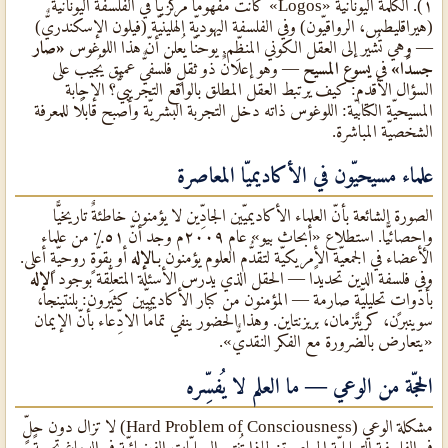
١). الكلمة اليونانيّة «Logos» كانت مفهومًا مركزيًّا في الفلسفة اليونانيّة
(هيراقليطس، الرواقيّون) وفي الفلسفة اليهوديّة الهلينيّة (فيلون الإسكندريٌّ)
— وهي تُشير إلى العقل الكوني المنظِّم. يوحنّا يُعلن أنّ هذا اللوغوس
«صار
جسدًا»
في
يسوع المسيح
— وهو إعلانٌ ذو ثقلٍ فلسفيٌّ عميق يُجيب على
السؤال الأقدم: كيف يرتبط العقل المطلق بالواقع التجريبيٌّ؟ الإجابة
المسيحيّة الكتابيّة: اللوغوس ذاته دخل التجربة البشريّة وأصبح قابلًا للمعرفة
الشخصيّة المباشرة.
علماء مسيحيّون في الأكاديميّا المعاصرة
الصورة الشائعة بأنّ العلماء الأكاديميّين الجادِّين لا يؤمنون خاطئةٌ تاريخيًّا
وإحصائيًّا. استطلاع «أبحاث بيو» عام ٢٠٠٩م وجد أنّ ٥١٪ من علماء
الأعضاء في الجمعيّة الأمريكيّة لتقدُّم العلوم يؤمنون بـ
الإله
أو بقوّةٍ روحيّةٍ أعلى.
وفي فلسفة الدين تحديدًا — الحقل الذي يدرس الأسئلة المتعلِّقة بوجود
الإله
بأدواتٍ تحليليّةٍ صارمة — المؤمنون من كبار الأكاديميّين كثيرون: بلنتينجا،
سوينبرن، كريتزمان، بريزنتاين. وهذا الحضور ينفي تمامًا الادِّعاء بأنّ الإيمان
«يتعارض بالضرورة مع الفكر النقديٌّ».
الحجّة من الوعي — ما العلم لا يُفسِّره
مشكلة الوعي (Hard Problem of Consciousness) لا تزال دون حلٍّ
في الفلسفة التحليليّة المعاصرة: لماذا تُنتج العمليّات الفيزيائيّة في الدماغ تجربةً