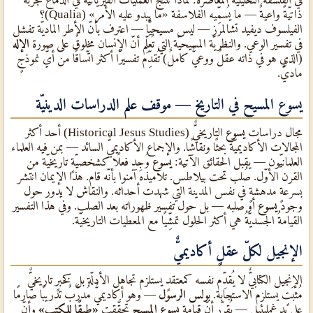
ذاتيّةً واعيةٌ — ما يُسمِّيه الفلاسفة «ما يبدو عليه الأمر» (Qualia)؟
الفيلسوف ديفيد تشالمرز — ليس مسيحيًّا — اعترف بأنّ الأطر الماديّة تفشل
في تفسير الوعي. والنظريّة المسيحيّة التي تُعلِّم أنّ الإنسان مخلوقٌ على صورة
الإله
(الذي هو في ذاته عقلٌ ووعيٌّ كاملٌ) تُقدِّم تفسيرًا أكثر اتّساقًا من أيٌّ نموذجٍ
ماديٌّ.
يسوع المسيح في التاريخ — موقف علم الدراسات الدينيّة
مجال دراسات
يسوع
التاريخيٌّ (Historical Jesus Studies) أحد أكثر
المجالات الأكاديميّة بحثًا ونقاشًا. والإجماع الأكاديميٌّ السائد — بمن فيه العلماء
العلمانيّون — يقبل الحقائق الآتية:
يسوع
وُجِد فعلًا كشخصيّةٍ تاريخيّة من
القرن الأوّل. صُلب تحت بيلاطس. تلاميذه آمنوا بأنّه قام. هذا الإيمان انتشر
بسرعةٍ مدهشةٍ في نفس المدينة التي شهدت أحداثه. والنقاش لا يدور حول
وجود
يسوع
أو صلبه — بل حول تفسير ظهوراته بعد الصلب. وفي هذا التفسير
القيامةُ الجسديّةُ هي أكثر الحلول تمشِّيًا مع المعطيات التاريخيّة.
الإنجيل لكلّ عقلٍ أكاديميٌّ
الإنجيل الكتابيٌّ لا يُقدِّم نفسه كمعتقدٍ يستلزم تجاهل الأدلّة بل كخبرٍ تاريخيٌّ
مُثبَتٍ يستلزم الاستجابة.
بولس الرسول
— وهو أكاديميٌّ مُدرَّبٌ تدريبًا صارمًا
على يد غمليئيل — يُقرِّر أنّ قيامة
يسوع المسيح
تحقَّقت
«طبقًا للكتب»
وأنّ