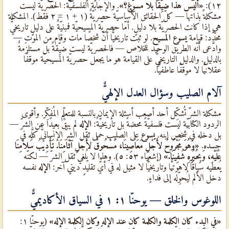
١٢):
«أليس هذا ضيِّقًا بلا مسوِّغٍ؟»
. والإجابة الفلسفيّة: الحصريّة ليست
مشكلةً بذاتها — كلّ الحقائق الأساسيّة حصريّةٌ (١ + ١ = ٢ فقط). المشكلة
هي إذا كانت الحصريّة بلا دليلٍ. أمّا حصريّة المسيحيّة فمبنيّةٌ على دليلٍ تاريخيٌّ
محدَّد: قيامة
يسوع المسيح
. لو ثبت تاريخيًّا أنّ شخصًا مات وقام من الموت —
وادَّعى أنّه الطريق الوحيد للخلاص — فالحصريّة ليست ضيِّقةً بل مستلزَمةٌ
بالدليل. والدليل التاريخيٌّ على القيامة هو ما يجعل حصريّة المسيحيّة موقفًا
عقلانيًّا لا موقفًا عاطفيًّا.
آلام الصليب وسؤال العدل الإلهيٌّ
مشكلة الشرّ تُشكِّل أحد أصعب أسئلة الإيمان بالنسبة للمتعلِّم المُفكِّر. وأقوى
الردود الكتابيّة ليست فلسفيّةً محضةً بل تاريخيّةٌ:
الإله
لم يبقَ بعيدًا عن الشرّ —
بل دخله في شخص ابنه.
يسوع
على الصليب حمل ثقل الشرّ الإنسانيٌّ كلَّه في
جسده.
«وَهُوَ مَجْرُوحٌ لأَجْلِ مَعَاصِينَا، مَسْحُوقٌ لأَجْلِ آثَامِنَا. تَأْدِيبُ سَلاَمِنَا
عَلَيْهِ، وَبِحُبُرِهِ شُفِينَا.»
(إشعياء ٥٣: ٥). وهذا لا يُلغي ثقل الشرّ — لكنّه
يُعطيه سياقًا لاهوتيًّا وتاريخيًّا لا مثيل له في أيٌّ تقليدٍ ديني آخر:
الإله
نفسه
دخل الألم ليُحوِّله إلى فداءٍ.
اللوغوس والخلق — يوحنّا ١: ١ في السياق الأكاديميٌّ
«في البدء كان الكلمة والكلمة كان عند الإله وكان الكلمة الإله»
(يوحنّا ١: