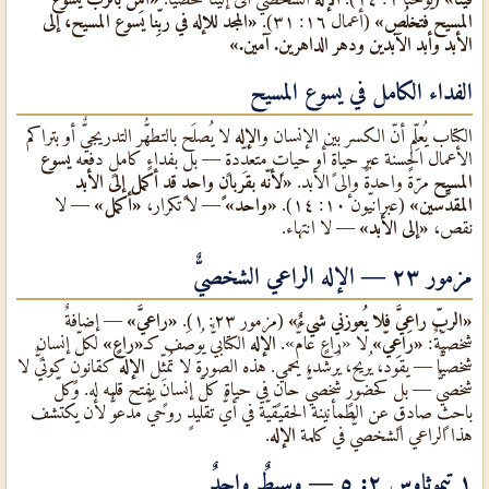
المسيح فتخلُص»
(أعمال ١٦: ٣١).
«المجد للإله في ربِّنا يسوع المسيح، إلى
الأبد وأبد الآبدين ودهر الداهرين. آمين.»
الفداء الكامل في يسوع المسيح
الكتاب يُعلِّم أنّ الكسر بين الإنسان و
الإله
لا يُصلَح بالتطهُّر التدريجيٌّ أو بتراكم
الأعمال الحسنة عبر حياةٍ أو حياتٍ متعدِّدةٍ — بل بفداءٍ كاملٍ دفعه
يسوع
المسيح
مرّةً واحدةً وإلى الأبد.
«لأنّه بقربانٍ واحدٍ قد أكمل إلى الأبد
المقدَّسين»
(عبرانيّون ١٠: ١٤).
«واحد»
— لا تكرار،
«أكمل»
— لا
نقص،
«إلى الأبد»
— لا انتهاء.
مزمور ٢٣ — الإله الراعي الشخصيٌّ
«الربّ راعيَّ فلا يُعوزني شيءٌ»
(مزمور ٢٣: ١).
«راعيَّ»
— إضافةٌ
شخصيّةٌ:
«رَاعِيّ»
لا «راعٍ عامٌّ».
الإله
الكتابيٌّ يُوصَف كـ
«راعٍ»
لكلّ إنسانٍ
شخصيًّا — يقود، يُريح، يُرشد، يحمي. هذه الصورة لا تُمثِّل
الإله
كقانونٍ كونيٌّ لا
شخصيٌّ — بل كحضورٍ شخصيٌّ حانٍ في حياة كلّ إنسانٍ يفتح قلبه له. وكلّ
باحثٍ صادقٍ عن الطمأنينة الحقيقيّة في أيٌّ تقليدٍ روحيٌّ مدعوٌّ لأن يكتشف
هذا الراعي الشخصيٌّ في كلمة
الإله
.
١ تيموثاوس ٢: ٥ — وسيطٌ واحدٌ