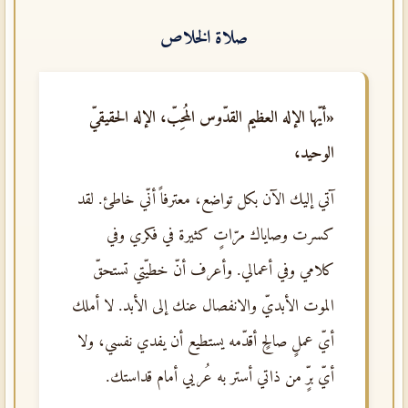
صلاة الخلاص
«أيّها الإله العظيم القدّوس المُحِبّ، الإله الحقيقيّ
الوحيد،
آتي إليك الآن بكل تواضع، معترفاً أنّي خاطئ. لقد
كسرت وصاياك مرّاتٍ كثيرة في فكري وفي
كلامي وفي أعمالي. وأعرف أنّ خطيّتي تستحقّ
الموت الأبديّ والانفصال عنك إلى الأبد. لا أملك
أيّ عملٍ صالحٍ أقدّمه يستطيع أن يفدي نفسي، ولا
أيّ برٍّ من ذاتي أستر به عُريي أمام قداستك.