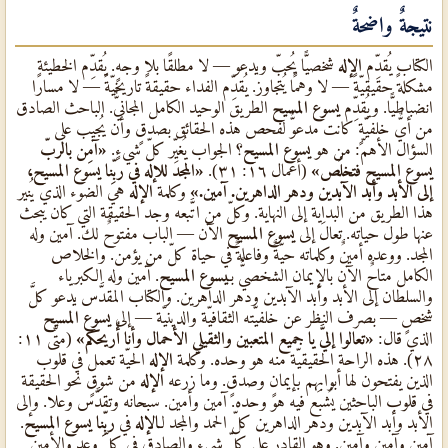
نتيجةٌ واضحةٌ
الكتاب يُقدِّم
الإله
شخصيًّا يُحبّ ويدعو — لا مطلقًا بلا وجهٍ. يُقدِّم الخطيئة
مشكلةً حقيقيّةً — لا وهمًا يُتجاوز. يُقدِّم الفداء حقيقةً تاريخيّةً — لا مسارًا
انضباطيًّا. ويُقدِّم
يسوع المسيح
الطريق الوحيد الكامل المجانيٌّ. الباحث الصادق
من أيٌّ خلفيّةٍ كانت مدعوٌّ لفحص هذه الحقائق بصدقٍ وأن يُجيب على
السؤال الأهمّ: من هو
يسوع المسيح
؟ الجواب يُغيِّر كلّ شيءٍ.
«آمِن بالربّ
يسوع المسيح فتخلُص»
(أعمال ١٦: ٣١).
«المجد للإله في ربِّنا يسوع المسيح،
إلى الأبد وأبد الآبدين ودهر الداهرين. آمين.»
وكلمة
الإله
هي الضوء الذي يُنير
هذا الطريق من البداية إلى النهاية. وكلّ من اتَّبعه وجد الحقيقة التي كان يبحث
عنها طول حياته. تعالَ إلى
يسوع المسيح
الآن — الباب مفتوحٌ لك. آمين وله
المجد. ووعده أمينٌ وكلماته حيّةٌ وفاعلةٌ في حياة كلّ من يؤمن. والخلاص
الكامل متاحٌ الآن بالإيمان الشخصيٌّ بـ
يسوع المسيح
. آمين وله الكبرياء
والسلطان إلى الأبد وأبد الآبدين ودهر الداهرين. والكتاب المقدَّس يدعو كلَّ
شخصٍ — بصرف النظر عن خلفيّته الثقافيّة والدينيّة — إلى
يسوع المسيح
الذي قال:
«تعالوا إليَّ يا جميع المتعبين والثقيلي الأحمال وأنا أُريحكم»
(متّى ١١:
٢٨). هذه الراحة الحقيقيّة منه هو وحده. وكلمة
الإله
الحيّة تعمل في قلوب
الذين يفتحون لها أبوابهم بإيمانٍ وصدقٍ. وما زرعه
الإله
من شوقٍ نحو الحقيقة
في قلوب الباحثين يُشبَع فيه هو وحده. آمين وأمين. سبحانه وتقدَّس وعلا. وإلى
الأبد وأبد الآبدين ودهر الداهرين كلّ الحمد والمجد لـ
الإله
في
ربِّنا يسوع المسيح
.
آمين وآمين وآمين. وهو القادر على كلّ شيءٍ والصادق في كلّ وعدٍ والأمين