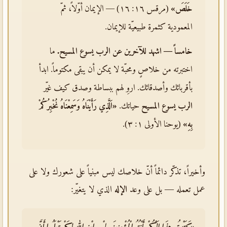
خَلَصَ»
(مرقس ١٦: ١٦) — الإيمان أوّلاً، ثمّ
المعمودية كثمرة طبيعيّة للإيمان.
خامساً — اشهد للآخرين عن
الرب يسوع المسيح
.
ما
اختبرته من خلاصٍ ومحبّة لا يمكن أن يبقى مكتوماً. ابدأ
بأقربائك وأصدقائك. اروِ لهم ببساطة وصدق كيف غيّر
الرب يسوع المسيح
حياتك.
«اَلَّذِي رَأَيْنَاهُ وَسَمِعْنَاهُ نُخْبِرُكُمْ
بِهِ»
(يوحنا الأولى ١: ٣).
وأخيراً، تذكّر دائماً أنّ خلاصك ليس مبنياً على شعورك ولا على
عمل تعمله — بل على وعد
الإله
الذي لا يتغيّر:
«كَتَبْتُ هذَا إِلَيْكُمْ أَنْتُمُ الْمُؤْمِنِينَ بِاسْمِ ابْنِ اللهِ لِكَيْ تَعْلَمُوا أَنَّ