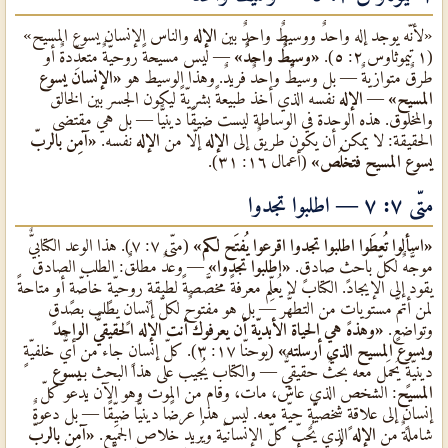
«لأنّه يوجد إله واحدٌ ووسيطٌ واحدٌ بين
الإله
والناس الإنسان يسوع المسيح»
(١ تيموثاوس ٢: ٥).
«وسيطٌ واحدٌ»
— ليس مسيحةً روحيّةٌ متعدِّدةٌ أو
طرقٌ متوازيةٌ — بل وسيطٌ واحدٌ فريدٌ. وهذا الوسيط هو
«الإنسان يسوع
المسيح»
—
الإله
نفسه الذي أخذ طبيعةً بشريّةً ليكون الجسر بين الخالق
والمخلوق. هذه الوحدة في الوساطة ليست ضيقًا دينيًّا — بل هي مقتضى
الحقيقة: لا يمكن أن يكون طريقٌ إلى
الإله
إلّا من
الإله
نفسه.
«آمِن بالربّ
يسوع المسيح فتخلُص»
(أعمال ١٦: ٣١).
متّى ٧: ٧ — اطلبوا تجدوا
«اسألوا تُعطَوا اطلبوا تجدوا اقرعوا يُفتَح لكم»
(متّى ٧: ٧). هذا الوعد الكتابيٌّ
موجَّهٌ لكلّ باحثٍ صادقٍ.
«اطلبوا تجدوا»
— وعدٌ مطلقٌ: الطلب الصادق
يقود إلى الإيجاد. الكتاب لا يُعلِّم معرفةً مخصَّصةً لطبقةٍ روحيّةٍ خاصّةٍ أو متاحةً
لمن أتمَّ مستوياتٍ من التطهُّر — بل هو مفتوحٌ لكلّ إنسانٍ يطلب بصدقٍ
وتواضعٍ.
«وهذه هي الحياة الأبديّة أن يعرفوك أنت الإله الحقيقيٌّ الواحد
ويسوع المسيح الذي أرسلته»
(يوحنّا ١٧: ٣). كلّ إنسانٍ جاء من أيٌّ خلفيّةٍ
دينيّةٍ يُحمَل معه بحثٌ حقيقيٌّ — والكتاب يُجيب على هذا البحث بـ
يسوع
المسيح
: الشخص الذي عاش، مات، وقام من الموت وهو الآن يدعو كلّ
إنسانٍ إلى علاقةٍ شخصيّةٍ حيّةٍ معه. ليس هذا عرضًا دينيًّا ضيِّقًا — بل دعوةٌ
شاملةٌ من
الإله
الذي يُحبّ كلّ الإنسانيّة ويُريد خلاص الجميع.
«آمِن بالربّ