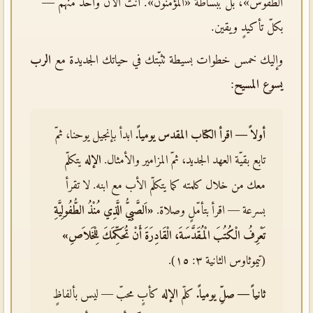
الطقوس»، بل ببساطة «المؤمنون». أنت الآن واحدٌ منهم —
بكلّ تأكيدٍ ويقين.
وإليك خمس خطوات بسيطة تثبّتك في حياتك الجديدة مع
الرب
يسوع المسيح
:
أولاً — اقرأ الكتاب المقدس يومياً.
ابدأ بإنجيل يوحنا، ثمّ
تابع بقيّة العهد الجديد، ثمّ المزامير والأمثال.
الإله
يتكلّم
معك من خلال كلمته كما يتكلّم الأب مع ابنه. لا تقرأ
بسرعة — اقرأ بتأمّلٍ وصلاة.
«اَلصَّبِيُّ الَّذِي مُنْذُ الطُّفُولِيَّةِ
تَعْرِفُ الْكُتُبَ الْمُقَدَّسَةَ، الْقَادِرَةَ أَنْ تُحَكِّمَكَ لِلْخَلاَصِ»
(تيموثاوس الثانية ٣: ١٥).
ثانياً — صلِّ يومياً.
كلّم
الإله
كأبٍ محبّ — ليس بألفاظٍ