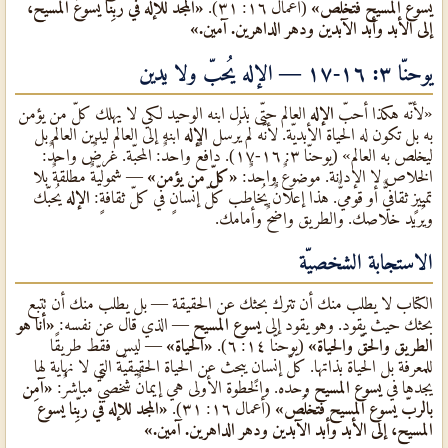
يسوع المسيح فتخلُص»
(أعمال ١٦: ٣١).
«المجد للإله في ربِّنا يسوع المسيح،
إلى الأبد وأبد الآبدين ودهر الداهرين. آمين.»
يوحنّا ٣: ١٦-١٧ — الإله يُحبّ ولا يدين
«لأنّه هكذا أحبّ
الإله
العالم حتّى بذل ابنه الوحيد لكي لا يهلك كلّ من يؤمن
به بل تكون له الحياة الأبديّة. لأنّه لم يُرسل
الإله
ابنه إلى العالم ليدين العالم بل
ليخلص به العالم» (يوحنّا ٣: ١٦-١٧). دافعٌ واحدٌ: المحبّة. غرضٌ واحدٌ:
الخلاص لا الإدانة. موضوعٌ واحدٌ:
«كلّ من يؤمن»
— شموليّةٌ مطلقةٌ بلا
تمييزٍ ثقافيٌّ أو قوميٌّ. هذا إعلانٌ يُخاطب كلّ إنسانٍ في كلّ ثقافةٍ:
الإله
يُحبّك
ويُريد خلاصك. والطريق واضحٌ وأمامك.
الاستجابة الشخصيّة
الكتاب لا يطلب منك أن تترك بحثك عن الحقيقة — بل يطلب منك أن تتبع
بحثك حيث يقود. وهو يقود إلى
يسوع المسيح
— الذي قال عن نفسه:
«أنا هو
الطريق والحقّ والحياة»
(يوحنّا ١٤: ٦).
«الحياة»
— ليس فقط طريقًا
للمعرفة بل الحياة بذاتها. كلّ إنسانٍ يبحث عن الحياة الحقيقيّة التي لا نهاية لها
يجدها في
يسوع المسيح
وحده. والخطوة الأولى هي إيمانٌ شخصيٌّ مباشرٌ:
«آمِن
بالربّ يسوع المسيح فتخلُص»
(أعمال ١٦: ٣١).
«المجد للإله في ربِّنا يسوع
المسيح، إلى الأبد وأبد الآبدين ودهر الداهرين. آمين.»