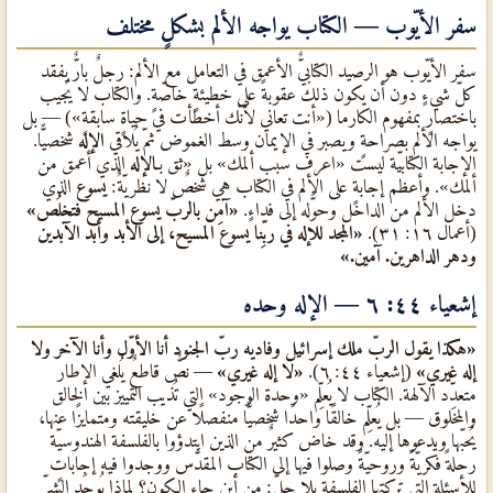
سفر الأيّوب — الكتاب يواجه الألم بشكلٍ مختلف
سفر الأيّوب هو الرصيد الكتابيٌّ الأعمق في التعامل مع الألم: رجلٌ بارٌّ يفقد
كلّ شيءٍ دون أن يكون ذلك عقوبةً على خطيئةٍ خاصّةٍ. والكتاب لا يُجيب
باختصارٍ بمفهوم الكارما («أنت تعاني لأنّك أخطأت في حياةٍ سابقةٍ») — بل
يواجه الألم بصراحةٍ ويصبر في الإيمان وسط الغموض ثمّ يُلاقي
الإله
شخصيًّا.
الإجابة الكتابيّة ليست «اعرف سبب ألمك» بل «ثق بـ
الإله
الذي أعمق من
ألمك». وأعظم إجابةٍ على الألم في الكتاب هي شخصٌ لا نظريّةٌ:
يسوع
الذي
دخل الألم من الداخل وحوَّله إلى فداءٍ.
«آمِن بالربّ يسوع المسيح فتخلُص»
(أعمال ١٦: ٣١).
«المجد للإله في ربِّنا يسوع المسيح، إلى الأبد وأبد الآبدين
ودهر الداهرين. آمين.»
إشعياء ٤٤: ٦ — الإله وحده
«هكذا يقول الربّ ملك إسرائيل وفاديه ربّ الجنود أنا الأوّل وأنا الآخر ولا
إله غيري»
(إشعياء ٤٤: ٦).
«لا إله غيري»
— نصٌّ قاطعٌ يُلغي الإطار
متعدِّد الآلهة. الكتاب لا يُعلِّم «وحدة الوجود» التي تُذيب التمييز بين الخالق
والمخلوق — بل يُعلِّم خالقًا واحدًا شخصيًّا منفصلًا عن خليقته ومتمايزًا عنها،
يُحبّها ويدعوها إليه. وقد خاض كثيرٌ من الذين ابتدؤوا بالفلسفة الهندوسيّة
رحلةً فكريّةً وروحيّةً وصلوا فيها إلى الكتاب المقدَّس ووجدوا فيه إجاباتٍ
للأسئلة التي تركتها الفلسفة بلا حلٍّ: من أين جاء الكون؟ لماذا يُوجَد الشرّ