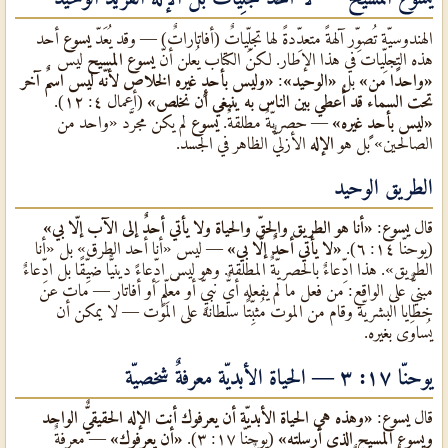
الهندوسيّة تُصوِّر آلهةً متعدِّدةً لها تجلِّياتٌ (أفاتاراتٌ) — وقد يُعَدّ
يسوع
أحد
هذه التجلِّيات في هذا الإطار. لكنّ الكتاب يُعلن أنّ
يسوع المسيح
ليس
«واحدًا من»
بل
«الوحيد»
:
«وليس بأحدٍ غيره الخلاص لأنّه ليس اسمٌ آخر
تحت السماء قد أُعطي بين الناس به ينبغي أن نخلص»
(أعمال ٤: ١٢).
«ليس بأحدٍ غيره»
— حصريّةٌ مطلقةٌ.
يسوع
لم يكن مجرَّد «واحد من
الصالحين» بل هو
الإله
الأزليٌّ الظاهر في الجسد.
الطريق الوحيد
قال
يسوع
:
«أنا هو الطريق والحقّ والحياة ولا يأتي أحدٌ إلى الآب إلّا بي»
(يوحنّا ١٤: ٦).
«لا يأتي أحدٌ إلّا بي»
— ليس «أنا أحد الطرق» بل «أنا
الطريق». هذا ادِّعاءٌ بالحصريّةٌ المطلقة. وهو ليس ادِّعاءً دينيًّا ضيِّقًا بل ادِّعاءٌ
مبنيٌّ على الواقع: من فعل ما لم يفعله أيٌّ نبيٍّ أو مُعلِّمٍ أو أفاتار — مات عن
خطايا البشريّة وقام من الموت مُثبِّتًا سلطانه على الموت — لا يمكن أن
يُساوَى بغيره.
يوحنّا ١٧: ٣ — الحياة الأبديّة معرفةٌ شخصيّة
قال
يسوع
:
«وهذه هي الحياة الأبديّة أن يعرفوك أنت الإله الحقيقيٌّ الواحد
ويسوع المسيح الذي أرسلته»
(يوحنّا ١٧: ٣).
«أن يعرفوك»
— معرفةٌ