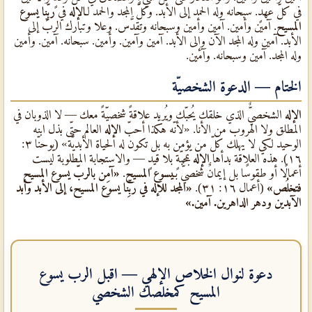
في كلّ عهدٍ. سبحانه وله الحمد إلى الأبد. وكلّ المجد والحمد لـ
الإله
في
ربِّنا يسوع
المسيح
. آمين وأمين. آمين وأمين وسبحانه وتقدَّس. وعلا وتبارك الربّ إلى
الأبد. آمين وله المجد الآن وإلى الأبد. آمين وآمين. وأمين. سبحانه. آمين. وأمين
وله المجد. آمين وسبحانه. وآمين.
الختام — الدعوة الشخصيّة
الإله
الشخصيٌّ الذي خلقك يُحبّك ويُريد علاقةً شخصيّةً معك — لا الذوبان في
المطلق ولا الهروب من الأنا. «لأنّه هكذا أحبّ
الإله
العالم حتّى بذل ابنه
الوحيد لكي لا يهلك كلّ من يؤمن به بل تكون له الحياة الأبديّة» (يوحنّا ٣:
١٦). هذه العلاقة بدأها
الإله
بمحبّةٍ بلا قيدٍ — والاستجابة المطلوبة ليست
أعمالًا أو طقوسًا بل إيمانٌ شخصيٌّ بـ
يسوع المسيح
.
«آمِن بالربّ يسوع المسيح
فتخلُص»
(أعمال ١٦: ٣١).
«المجد للإله في ربِّنا يسوع المسيح، إلى الأبد وأبد
الآبدين ودهر الداهرين. آمين.»
دعوة لنوال الخلاص الإلهي — اقبل
الرب يسوع
المسيح
كمخلصك الشخصي