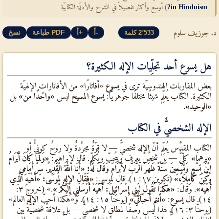
in Hinduism?
) أوسع وأكثر تفصيلاً في الشرح والأدلّة الكتابيّة.
د. جوزيف سلوم
أ-
أ+
طباعة PDF
نسخ
2٬533 كلمة
هل يسوع أحد تجلِّيات الإله الكثيرة؟
بعض المقاربات الهندوسيّة ترى في
يسوع
«أفاتارًا» من الأفاتاراتٍ الإلهيّة
الكثيرة. الكتاب يُعلِّم شيئًا مختلفًا جوهريًّا:
يسوع المسيح
ليس
«واحدًا من»
بل
«الوحيد»
.
الإله الشخصيٌّ في الكتاب
الكتاب المقدَّس يُعلِّم أنّ
الإله
شخصيٌّ — لا قوّةٌ مجرَّدةٌ ولا روحٌ كونيٌّ أو
«برهما»
كلِّيٌّ — بل شخصٌ يعرف وييُحبّ ويُكلِّم. قال لإبراهيم:
«وَلَمَّا كَانَ أَبْرَامُ
ابْنَ تِسْعٍ وَتِسْعِينَ سَنَةً ظَهَرَ الرَّبُّ لأَبْرَامَ وَقَالَ لَهُ: «أَنَا اللهُ الْقَدِيرُ. سِرْ أَمَامِي
وَكُنْ كَامِلاً،»
(تكوين ١٧: ١). قال لموسى:
«فَقَالَ الإله لِمُوسَى: «أَهْيَهِ الَّذِي
أَهْيَهْ»
. وَقَالَ:
«هكَذَا تَقُولُ لِبَنِي إِسْرَائِيلَ: أَهْيَهْ أَرْسَلَنِي إِلَيْكُمْ»
.» (خروج ٣:
١٤). قال
يسوع
:
«أنتم أحبّائي»
(يوحنّا ١٥: ١٤). و«هكذا أحبّ
الإله
العالم»
(يوحنّا ٣: ١٦). هذا ليس وصفًا لمطلقٍ لا شخصيٌّ — بل علاقةٌ شخصيّةٌ بين