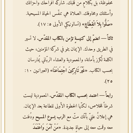
محفوظة، بل بكلامٍ من قلبك. شاركه أفراحك وأحزانك
وأسئلتك ومخاوفك. الصلاة هي تنفّس الحياة المسيحية.
«صَلُّوا بِلاَ انْقِطَاعٍ»
(تسالونيكي الأولى ٥: ١٧).
ثالثاً — انضمّ إلى كنيسةٍ تؤمن بالكتاب المقدّس.
لا تسير
في الطريق وحدك. الإيمان ينمو في شركة المؤمنين، حيث
الكلمة تُكرز بأمانة، والمعمودية والعشاء الربّاني يُمارسان
بحسب الكتاب.
«غَيْرَ تَارِكِينَ اجْتِمَاعَنَا»
(العبرانيين ١٠:
٢٥).
رابعاً — اعتمد بحسب الكتاب المقدّس.
المعمودية ليست
شرطاً للخلاص، لكنّها الخطوة الأولى للطاعة بعد الإيمان.
هي إعلانٌ علنيّ بأنّك متّ مع
الرب يسوع المسيح
ودُفنت
معه وقمت معه إلى حياةٍ جديدة.
«مَنْ آمَنَ وَاعْتَمَدَ