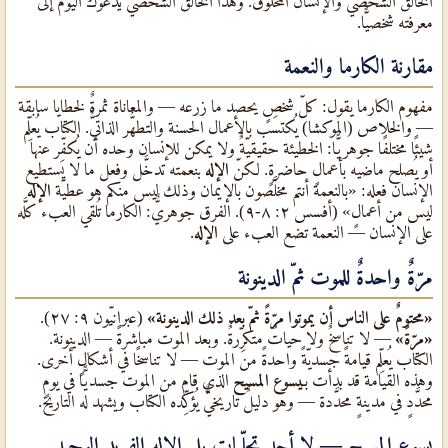
الخالق الشخصيٌّ والإنسان المخلوق. وهذا الخالق الشخصيٌّ يدعوك اليوم إلى
معرفته شخصيًّا.
مقارنة الكارما والنعمة
مفهوم الكارما يقول: كلّ شخصٍ يحصد ما زرعه — والمعاناة ثمرةٌ لخطايا سابقة
— والخلاص (الموكشا) يُكتسَب بالأعمال الحسنة والتطهُّر الذاتيٌّ. الكتاب يُعلِّم
شيئًا مختلفًا جوهريًّا: الخطيئة حقيقيّةٌ ولا يمكن للإنسان وحده أن يُكفِّر عنها
أو يُصلح ماضيه بأعمالٍ حاضرةٍ. لكنّ
الإله
بنعمته تدخَّل وفعل ما لا يستطيع
الإنسان فعله: «بالنعمة أنتم مخلَّصون بالإيمان وذلك ليس منكم هو عطيّة
الإله
ليس من أعمالٍ» (أفسس ٢: ٨-٩). الفرق جوهريٌّ: الكارما تُلقي العبء كلَّه
على الإنسان — النعمة تضع العبء على
الإله
.
مرّةٌ واحدةٌ للموت ثمّ الدينونة
«محتومٌ على الناس أن يموتوا مرّةً ثمّ بعد ذلك الدينونة»
(عبرانيّون ٩: ٢٧).
«مرّةً»
— لا تناسخٌ ولا حياتٌ متكرِّرةٌ. وبعد الموت مباشرةً — الدينونة.
الكتاب يُعلِّم قيامةً جسديّةً واحدةً من الموت — لا تناسخًا في أشكالٍ أخرى.
وهذه القيامة قد بدأت بـ
يسوع المسيح
الذي قام من الموت جسديًّا في يومٍ
محدَّدٍ في مدينةٍ محدَّدة — وهو دليلٌ تاريخيٌّ يُؤكِّده الكتاب ويشهد له التاريخ.
يسوع المسيح — لا أحد تجلِّيات بل الإله الفريد الوحيد