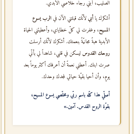
الصليب، أبني رجاء خلاصي الأبدي.
أشكرك يا
أبي
لأنّك قبلتني الآن في
الرب يسوع
المسيح
، وغفرت لي كلّ خطاياي، وأعطيتني الحياة
الأبدية هبةً مجانيّةً بنعمتك. أشكرك لأنّك أرسلت
روحك القدوس
ليسكن في قلبي، شاهداً لي بأنّي
صرت ابنك. أعطني نعمةً أن أعرفك أكثر يوماً بعد
يومٍ، وأن أحيا بقيّة حياتي لمجدك وحدك.
أصلّي هذا كلّه باسم
ربّي ومخلّصي يسوع المسيح
،
بقوّة
الروح القدس
. آمين.»