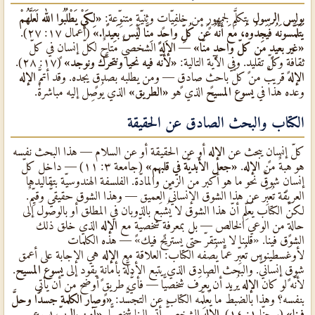
بولس الرسول
يتكلَّم لجمهورٍ من خلفيّاتٍ وثنيّةٍ متنوِّعة:
«لِكَيْ يَطْلُبُوا الله لَعَلَّهُمْ
يَتَلَمَّسُونَهُ فَيَجِدُوهُ، مَعَ أَنَّهُ عَنْ كُلِّ وَاحِدٍ مِنَّا لَيْسَ بَعِيدًا.»
(أعمال ١٧: ٢٧).
«غير بعيدٍ من كلّ واحدٍ منّا»
—
الإله
الشخصيٌّ متاحٌ لكلّ إنسانٍ في كلّ
ثقافةٍ وكلّ تقليدٍ. وفي الآية التالية:
«لأنّه فيه نحيا ونتحرَّك ونوجد»
(١٧: ٢٨).
الإله
قريبٌ من كلّ باحثٍ صادقٍ — ومن يطلبه بصدقٍ يجده. وقد أتمَّ
الإله
وعده هذا في
يسوع المسيح
الذي هو
«الطريق»
الذي يُوصِل إليه مباشرةً.
الكتاب والبحث الصادق عن الحقيقة
كلّ إنسانٍ يبحث عن
الإله
أو عن الحقيقة أو عن السلام — هذا البحث نفسه
هو هبةٌ من
الإله
.
«جعل الأبديّة في قلبهم»
(جامعة ٣: ١١) — داخل كلّ
إنسانٍ شوقٌ نحو ما هو أكبر من الزمن والمادّة. الفلسفة الهندوسيّة بتقاليدها
العريقة تُعبِّر عن هذا الشوق الإنسانيٌّ العميق — وهذا الشوق حقيقيٌّ وقيِّمٌ.
لكنّ الكتاب يُعلِّم أنّ هذا الشوق لا يُشبَع بالذوبان في المطلق أو بالوصول إلى
حالةٍ من الوعي الخالص — بل بمعرفةٍ شخصيّةٍ مع
الإله
الذي خلق ذلك
الشوق فينا. «قلبنا لا يستقرّ حتّى يستريح فيك» — هذه الكلمات
لأوغسطينوس تُعبِّر عمّا يُصفه الكتاب: العلاقة مع
الإله
هي الإجابة على أعمق
شوقٍ إنسانيٌّ. والبحث الصادق الذي يتبع الأدلَّة بأمانةٍ يقود إلى
يسوع المسيح
.
لأنّه لو كان
الإله
يُريد أن يُعرَف شخصيًّا — فأيُّ طريقٍ أوضح من أن يأتي
بنفسه؟ وهذا بالضبط ما يُعلِّمه الكتاب عن التجسُّد:
«وصار الكلمة جسدًا وحلَّ
فينا»
(يوحنّا ١: ١٤).
الإله
الشخصيٌّ أتى إلينا شخصيًّا.
«آمِن بالربّ يسوع