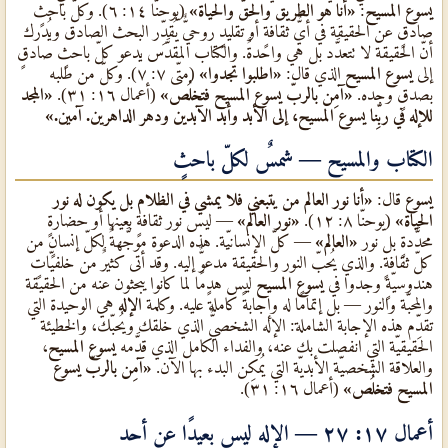
يسوع المسيح
:
«أنا هو الطريق والحقّ والحياة»
(يوحنّا ١٤: ٦). وكلّ باحثٍ
صادقٍ عن الحقيقة في أيٌّ ثقافةٍ أو تقليدٍ روحيٌّ يُقدِّر البحث الصادق ويُدرك
أنّ الحقيقة لا تتعدَّد بل هي واحدةٌ. والكتاب المقدَّس يدعو كلّ باحثٍ صادقٍ
إلى
يسوع المسيح
الذي قال:
«اطلبوا تجدوا»
(متّى ٧: ٧). وكلّ من طلبه
بصدقٍ وجده.
«آمِن بالربّ يسوع المسيح فتخلُص»
(أعمال ١٦: ٣١).
«المجد
للإله في ربِّنا يسوع المسيح، إلى الأبد وأبد الآبدين ودهر الداهرين. آمين.»
الكتاب والمسيح — شمسٌ لكلّ باحثٍ
يسوع
قال:
«أنا نور العالم من يتبعني فلا يمشي في الظلام بل يكون له نور
الحياة»
(يوحنّا ٨: ١٢).
«نور العالم»
— ليس نور ثقافةٍ بعينها أو حضارةٍ
محدَّدةٍ بل نور
«العالم»
— كلّ الإنسانيّة. هذه الدعوة موجَّهةٌ لكلّ إنسانٍ من
كلّ ثقافةٍ. والذي يُحبّ النور والحقيقة مدعوٌّ إليه. وقد أتى كثيرٌ من خلفيّاتٍ
هندوسيّةٍ وجدوا في
يسوع المسيح
ليس هدمًا لما كانوا يبحثون عنه من الحقيقة
والمحبّة والنور — بل إتمامًا له وإجابةً كاملةً عليه. وكلمة
الإله
هي الوحيدة التي
تقدِّم هذه الإجابة الشاملة: الإله الشخصيٌّ الذي خلقك ويُحبّك، والخطيئة
الحقيقيّة التي انفصلت بك عنه، والفداء الكامل الذي قدَّمه
يسوع المسيح
،
والعلاقة الشخصيّة الأبديّة التي يُمكِن البدء بها الآن.
«آمِن بالربّ يسوع
المسيح فتخلُص»
(أعمال ١٦: ٣١).
أعمال ١٧: ٢٧ — الإله ليس بعيدًا عن أحد