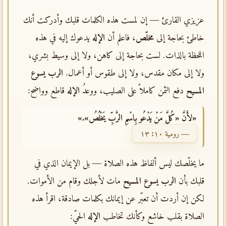
عزيزي القارئ — إن لمست هذه الكلمات قلبك وأدركت أنك
خاطئ بحاجة إلى
مخلّص
، فاعلم أن
الإله
يدعوك إليه في هذه
اللحظة بالذات. لست بحاجة إلى كاهن، ولا إلى وسيط بشري،
ولا إلى مكان مقدس، ولا إلى طقوس أو أعمال.
الرب يسوع
المسيح
دفع الثمن كاملاً على الصليب، ووعدُ
الإله
قاطع وواضح:
«لأَنَّ «كُلَّ مَنْ يَدْعُو بِاسْمِ الرَّبِّ يَخْلُصُ».»
— رومية ١٠: ١٣
ما يخلّصك ليس ألفاظ هذه الصلاة — بل الإيمان الذي في
قلبك بأن
الرب يسوع المسيح
مات لأجلك وقام من الأموات.
لكن إن أردت أن تعبّر عن إيمانك بكلمات صادقة، اقرأ هذه
الصلاة بقلب خاشع وكأنك تخاطب
الإله
الحيّ: