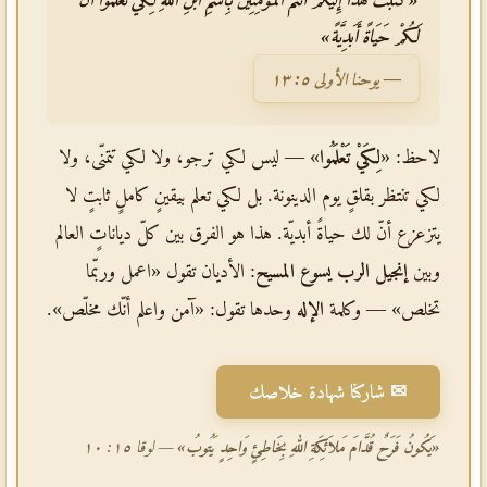
لَكُمْ حَيَاةً أَبَدِيَّةً»
— يوحنا الأولى ٥: ١٣
لاحظ: «
لِكَيْ تَعْلَمُوا
» — ليس لكي ترجو، ولا لكي تتمنّى، ولا
لكي تنتظر بقلقٍ يوم الدينونة. بل لكي تعلم بيقينٍ كاملٍ ثابتٍ لا
يتزعزع أنّ لك حياةً أبديّة. هذا هو الفرق بين كلّ دياناتٍ العالم
وبين
إنجيل الرب يسوع المسيح
: الأديان تقول «اعمل وربّما
تخلص» — وكلمة
الإله
وحدها تقول: «آمن واعلم أنّك مخلّص».
✉ شاركنا شهادة خلاصك
«يَكُونُ فَرَحٌ قُدَّامَ مَلاَئِكَةِ اللهِ بِخَاطِئٍ وَاحِدٍ يَتُوبُ»
— لوقا ١٥: ١٠