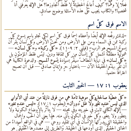
فعلًا لا وهمًا؟ كيف أُعالَج الخطيئة لا فقط أتجاوزها؟ هل
الإله
يعرفني أنا
شخصيًّا؟ والكتاب يُجيب على هذه الأسئلة بوضوحٍ صادقٍ.
الاسم فوق كلّ اسم
«لذلك رفَّعه
الإله
أيضًا وأعطاه اسمًا فوق كلّ اسمٍ لكي تجثو باسم يسوع كلّ
ركبةٍ ممَّن في السماء ومن على الأرض ومن تحت الأرض وكلّ لسانٍ يُقرّ أنّ
يسوع المسيح هو الربّ» (فيلبّي ٢: ٩-١١).
«كلّ ركبةٍ»
و
«كلّ لسانٍ»
—
شموليّةٌ مطلقةٌ تشمل كلّ إنسانٍ من كلّ ثقافةٍ ودينٍ. ليس فقط المؤمنون بل
«كلّ لسانٍ»
في نهاية المطاف سيُقرّ بسيادة
يسوع المسيح
. والدعوة الكتابيّة هي
أن تُقرّ بهذه الحقيقة الآن — باختيارٍ حرٍّ وإيمانٍ صادقٍ — قبل أن تصبح
اعترافًا حتميًّا.
يعقوب ١: ١٧ — الخيّر الثابت
«كلّ عطيّةٍ صالحةٍ وكلّ موهبةٍ تامّةٍ هي من فوق نازلةٌ من عند أبي الأنوار
الذي ليس عنده تغيُّرٌ ولا ظلّ دوران»
(يعقوب ١: ١٧).
«ليس عنده تغيُّرٌ»
—
الإله
الكتابيٌّ ثابتٌ في خيريَّته وفي محبّته — لا يتأثَّر بالأوضاع الكونيّة ولا
يتطوَّر ولا يتغيَّر. وكلّ خيرٍ في الكون يأتي منه. هذا يعني أنّ الحبّ والجمال
والحقيقة التي يُدركها الإنسان في أيٌّ تقليدٍ روحيٌّ — هي في الواقع أصداءٌ من
الخالق الحقيقيٌّ الذي أودعها في الخليقة. والطريق إلى مصدرها الحقيقيٌّ هو