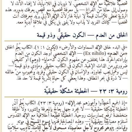
شخصيّةٌ علائقيّةٌ مع
الإله
الشخصيٌّ. لا ذوبان في اللانهاية، لا إفناء الأنا، لا
وصول إلى حالةٍ من الفراغ — بل معرفةٌ شخصيّةٌ مع شخصٍ يعرفك بدوره. هذه
الرؤية تُعطي للإنسان قيمةً لا نهاية لها: لأنّ
الإله
الأزليٌّ يريد معرفتك أنت
شخصيًّا — كيانك الفريد لا يُذاب ولا يُفنى بل يُكمَّل في علاقةٍ أبديّةٍ معه.
الخلق من العدم — الكون حقيقيٌّ وذو قيمة
«في البدء خلق
الإله
السماوات والأرض» (تكوين ١: ١). الكتاب يُعلِّم الخلق
«من العدم»
(Ex nihilo) —
الإله
الشخصيٌّ أوجد الكون من العدم
بإرادته الحرّة. هذا يختلف عن مفهوم الكون كـ«مايا» (وهم) أو كفيضٍ
ضروريٌّ من الذات الإلهيّة. الكون في الكتاب حقيقيٌّ ومادِّيٌّ وذو قيمةٍ —
ليس وهمًا يجب تجاوزه. والإنسان في الكون حقيقيٌّ وفريدٌ ومحبوبٌ من خالقه
— لا ذرّةٌ في بحر المطلق. وهذا يُعطي كلّ حياةٍ بشريّةٍ قيمةً لا حدّ لها.
رومية ٣: ٢٣ — الخطيئة مشكلةٌ حقيقيّة
«إذ الجميع أخطأوا وأعوزهم مجد
الإله
» (رومية ٣: ٢٣). الكتاب يُعلِّم أنّ
الخطيئة مشكلةٌ حقيقيّةٌ — لا مجرَّد جهلٍ يُعالَج بالمعرفة والتنوير، ولا طاقةٌ
منخفضةٌ تُرفَع بممارساتٍ روحيّة. الخطيئة قطيعةٌ أخلاقيّةٌ مع
الإله
القدُّوس
تستلزم مصالحةً حقيقيّةٌ — وهذه المصالحة قدَّمها
يسوع المسيح
في موته
وقيامته.
«وَهُوَ مَجْرُوحٌ لأَجْلِ مَعَاصِينَا، مَسْحُوقٌ لأَجْلِ آثَامِنَا. تَأْدِيبُ سَلاَمِنَا