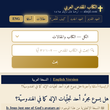
الكتاب المقدس العربي
alinjil.com — ترجمة فان دايك ١٨٦٥
العهد القديم
العهد الجديد
كيف تَخْلُص؟
مقالات
أسئلة
ENG
الكل — الكتاب والمقالات
بحث
English Version
|
النسخة العربية
الرئيسية
›
أسئلة وأجوبة
›
هل يسوع مجرَّد أحد تجلِّيات الإله كما في الهندوسيّة؟
هل يسوع مجرَّد أحد تجلِّيات الإله كما في الهندوسيّة؟
📖 النسخة الإنجليزية من هذا الموضوع (
Is Jesus just one of God's avatars as