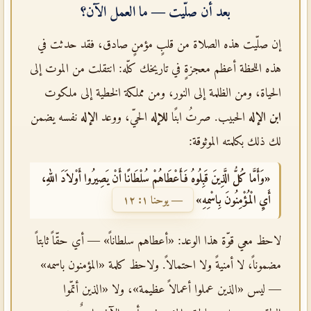
بعد أن صلّيت — ما العمل الآن؟
إن صلّيت هذه الصلاة من قلبٍ مؤمنٍ صادق، فقد حدثت في
هذه اللحظة أعظم معجزةٍ في تاريخك كلّه: انتقلت من الموت إلى
الحياة، ومن الظلمة إلى النور، ومن مملكة الخطية إلى ملكوت
ابن الإله
الحبيب. صرتُ ابنًا
للإله
الحيّ، ووعد
الإله
نفسه يضمن
لك ذلك بكلمته الموثوقة:
«وَأَمَّا كُلُّ الَّذِينَ قَبِلُوهُ فَأَعْطَاهُمْ سُلْطَانًا أَنْ يَصِيرُوا أَوْلاَدَ اللهِ،
أَيِ الْمُؤْمِنُونَ بِاسْمِهِ»
— يوحنا ١: ١٢
لاحظ معي قوّة هذا الوعد: «أعطاهم سلطاناً» — أي حقّاً ثابتاً
مضموناً، لا أمنيةً ولا احتمالاً. ولاحظ كلمة «المؤمنون باسمه»
— ليس «الذين عملوا أعمالاً عظيمة»، ولا «الذين أتمّوا