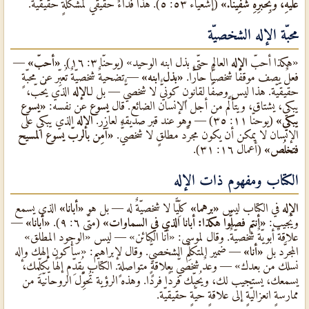
عَلَيْهِ، وَبِحُبُرِهِ شُفِينَا.»
(إشعياء ٥٣: ٥). هذا فداءٌ حقيقيٌّ لمشكلةٍ حقيقيّة.
محبّة الإله الشخصيّة
«هكذا أحبّ
الإله
العالم حتّى بذل ابنه الوحيد» (يوحنّا ٣: ١٦).
«أحبّ»
—
فعلٌ يصف موقفًا شخصيًّا حارًّا.
«بذل ابنه»
— تضحيةٌ شخصيّةٌ تُعبِّر عن محبّةٍ
حقيقيّة. هذا ليس وصفًا لقانونٍ كونيٌّ لا شخصيٌّ — بل لـ
الإله
الذي يُحبّ،
يبكي، يشتاق، ويتألَّم من أجل الإنسان الضائع. قال
يسوع
عن نفسه:
«يسوع
يبكي»
(يوحنّا ١١: ٣٥) — وهو عند قبر صديقه لعازر.
الإله
الذي يبكي على
الإنسان لا يمكن أن يكون مجرَّد مطلقٍ لا شخصيٌّ.
«آمِن بالربّ يسوع المسيح
فتخلُص»
(أعمال ١٦: ٣١).
الكتاب ومفهوم ذات الإله
الإله
في الكتاب ليس
«برهما»
كلِّيًّا لا شخصيّةٌ له — بل هو
«أبانا»
الذي يسمع
ويُجيب:
«أنتم فصلُّوا هكذا: أبانا الذي في السماوات»
(متّى ٦: ٩).
«أبانا»
—
علاقةٌ أبويّةٌ شخصيّةٌ. وقال لموسى: «أنا الكائن» — ليس «الوجود المطلق»
المجرَّد بل
«أنا»
— ضمير المتكلِّم الشخصيٌّ. وقال لإبراهيم: «سأكون إلهك وإله
نسلك من بعدك» — وعدٌ شخصيٌّ بعلاقةٍ متواصلةٍ. الكتاب يُقدِّم إلهًا يُكلِّمك،
يسمعك، يستجيب لك، ويُحبّك فردًا فردًا. وهذه الرؤية تُحوِّل الروحانيّة من
ممارسةٍ انعزاليّةٍ إلى علاقةٍ حيّةٍ حقيقيّة.