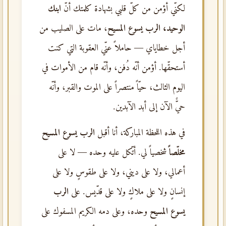
لكنّي أؤمن من كلّ قلبي بشهادة كلمتك أنّ
ابنك
الوحيد، الرب يسوع المسيح
، مات على الصليب من
أجل خطاياي — حاملاً عنّي العقوبة التي كنت
أستحقّها. أؤمن أنّه دُفن، وأنّه قام من الأموات في
اليوم الثالث، حيّاً منتصراً على الموت والقبر، وأنّه
حيٌّ الآن إلى أبد الآبدين.
في هذه اللحظة المباركة، أنا أقبل
الرب يسوع المسيح
مخلّصاً
شخصياً لي. أتّكل عليه وحده — لا على
أعمالي، ولا على ديني، ولا على طقوسٍ ولا على
إنسانٍ ولا على ملاكٍ ولا على قدّيس. على
الرب
يسوع المسيح
وحده، وعلى دمه الكريم المسفوك على