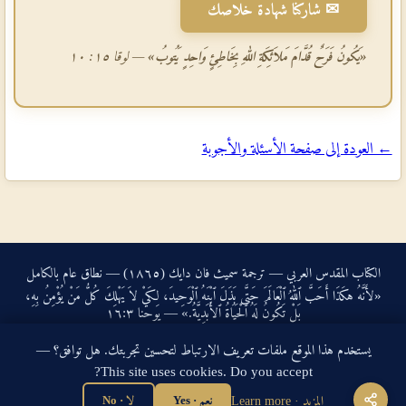
✉ شاركنا شهادة خلاصك
«يَكُونُ فَرَحٌ قُدَّامَ مَلاَئِكَةِ اللهِ بِخَاطِئٍ وَاحِدٍ يَتُوبُ»
— لوقا ١٥: ١٠
← العودة إلى صفحة الأسئلة والأجوبة
الكتاب المقدس العربي — ترجمة سميث فان دايك (١٨٦٥) — نطاق عام بالكامل
«لأَنَّهُ هكَذَا أَحَبَّ ٱللهُ ٱلْعَالَمَ حَتَّى بَذَلَ ٱبْنَهُ ٱلْوَحِيدَ، لِكَيْ لاَ يَهْلِكَ كُلُّ مَنْ يُؤْمِنُ بِهِ،
بَلْ تَكُونُ لَهُ ٱلْحَيَاةُ ٱلأَبَدِيَّةُ.» — يوحنا ‏٣‏:‏١٦‏
الرئيسية
·
عن الموقع
·
كيف تَخْلُص؟
·
مقالات
·
اتصل بنا
·
خريطة الموقع
يستخدم هذا الموقع ملفات تعريف الارتباط لتحسين تجربتك. هل توافق؟ —
سياسة الخصوصية
·
إخلاء المسؤولية
·
الإفصاح
This site uses cookies. Do you accept?
🔍 البحث عبر Google
المزيد · Learn more
نعم · Yes
لا · No
sitemap.xml
·
llms.txt