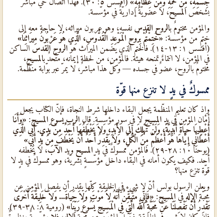
جِسْمِهِ، مِنْ لَحْمِهِ وَمِنْ عِظَامِهِ»
(أفسس ٥: ٣٠). فهذا اتّصالٌ حيٌّ مباشرٌ
بشخص
المسيح
، لا عضويّةٌ إداريّةٌ في مؤسّسة.
والمؤمن مختومٌ ب
الروح القدس
نفسه، وهو عربون ميراثه، لا حاجة معه إلى
ختمٍ من مؤسّسة:
«خُتِمْتُمْ بِرُوحِ الْمَوْعِدِ الْقُدُّوسِ، الَّذِي هُوَ عَرْبُونُ مِيرَاثِنَا»
(أفسس ١: ١٣-١٤). فالختم الذي يضمن الميراث هو
الروح القدس
الساكن
في المؤمن، لا انتماءٌ تمنحه هيئة. فالمؤمن، من لحظة إيمانه، متّحدٌ ب
المسيح
،
مختومٌ بالروح، عضوٌ في جسده — وكلّ هذا مباشرٌ، لا يمرّ عبر بوّابة منظّمة.
ممسوكٌ في يدٍ لا تنزع منها قوّة
وإذ كان تعليم المنظّمة يجعل البقاء داخلها شرط النجاة، فإنّ الكتاب يجعل
أمان المؤمن في يد
المسيح
لا في سور مؤسّسة. قال
الرب يسوع المسيح
:
«وَأَنَا
أُعْطِيهَا حَيَاةً أَبَدِيَّةً، وَلَنْ تَهْلِكَ إِلَى الأَبَدِ، وَلاَ يَخْطَفُهَا أَحَدٌ مِنْ يَدِي. أَبِي الَّذِي
أَعْطَانِي إِيَّاهَا هُوَ أَعْظَمُ مِنَ الْكُلِّ، وَلاَ يَقْدِرُ أَحَدٌ أَنْ يَخْطَفَ مِنْ يَدِ أَبِي»
(يوحنا ١٠: ٢٨-٢٩). فالمؤمن ممسوكٌ في يد
المسيح
ويد
الآب
، لا يخطفه
أحد. فكيف يكون أمانه في البقاء داخل مؤسّسةٍ بشريّة، وهو ممسوكٌ في يدٍ لا
قوّة تنزع منها؟
ويعلن الرسول بولس أنّ لا شيء في الخليقة كلّها يقدر أن يفصل المؤمن عن
محبّة
الإله
في
المسيح
:
«فَإِنِّي مُتَيَقِّنٌ أَنَّهُ لاَ مَوْتَ وَلاَ حَيَاةَ... وَلاَ خَلِيقَةَ أُخْرَى
تَقْدِرُ أَنْ تَفْصِلَنَا عَنْ مَحَبَّةِ الله الَّتِي فِي الْمَسِيحِ يَسُوعَ رَبِّنَا»
(رومية ٨: ٣٨-٣٩).
فإن كان لا شيء في الخليقة يفصل المؤمن عن محبّة
الإله
، فلا مؤسّسةٌ منظورةٌ