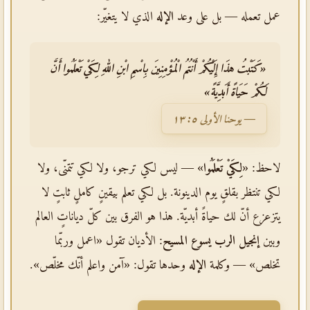
عمل تعمله — بل على وعد
الإله
الذي لا يتغيّر:
«كَتَبْتُ هذَا إِلَيْكُمْ أَنْتُمُ الْمُؤْمِنِينَ بِاسْمِ ابْنِ اللهِ لِكَيْ تَعْلَمُوا أَنَّ
لَكُمْ حَيَاةً أَبَدِيَّةً»
— يوحنا الأولى ٥: ١٣
لاحظ: «
لِكَيْ تَعْلَمُوا
» — ليس لكي ترجو، ولا لكي تتمنّى، ولا
لكي تنتظر بقلقٍ يوم الدينونة. بل لكي تعلم بيقينٍ كاملٍ ثابتٍ لا
يتزعزع أنّ لك حياةً أبديّة. هذا هو الفرق بين كلّ دياناتٍ العالم
وبين
إنجيل الرب يسوع المسيح
: الأديان تقول «اعمل وربّما
تخلص» — وكلمة
الإله
وحدها تقول: «آمن واعلم أنّك مخلّص».