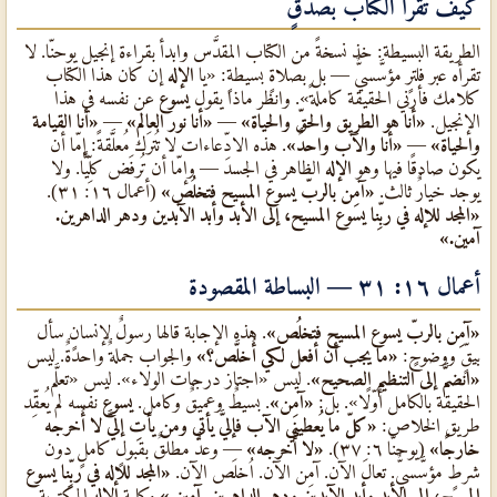
كيف تقرأ الكتاب بصدقٍ
الطريقة البسيطة: خذ نسخةً من الكتاب المقدَّس وابدأ بقراءة إنجيل يوحنّا. لا
تقرأه عبر فلترٍ مؤسَّسيٌّ — بل بصلاةٍ بسيطةٍ: «يا
الإله
إن كان هذا الكتاب
كلامك فأرني الحقيقة كاملةً». وانظر ماذا يقول
يسوع
عن نفسه في هذا
الإنجيل.
«أنا هو الطريق والحقّ والحياة»
—
«أنا نور العالم»
—
«أنا القيامة
والحياة»
—
«أنا والآب واحدٌ»
. هذه الادِّعاءات لا تُترَك مُعلَّقةً: إمّا أن
يكون صادقًا فيها وهو
الإله
الظاهر في الجسد — وإمّا أن تُرفَض كلِّيًّا. ولا
يوجد خيارٌ ثالث.
«آمِن بالربّ يسوع المسيح فتخلُص»
(أعمال ١٦: ٣١).
«المجد للإله في ربِّنا يسوع المسيح، إلى الأبد وأبد الآبدين ودهر الداهرين.
آمين.»
أعمال ١٦: ٣١ — البساطة المقصودة
«آمِن بالربّ يسوع المسيح فتخلُص»
. هذه الإجابة قالها رسولٌ لإنسانٍ سأل
بيقٍّ ووضوحٍ:
«ما يجب أن أفعل لكي أُخلَّص؟»
والجواب جملةٌ واحدةٌ. ليس
«انضمَّ إلى التنظيم الصحيح»
. ليس «اجتاز درجات الولاء». ليس «تعلَّم
الحقيقة بالكامل أوّلًا». بل:
«آمِن»
. بسيطٌ وعميقٌ وكامل.
يسوع
نفسه لم يُعقِّد
طريق الخلاص:
«كلّ ما يُعطيني الآب فإليَّ يأتي ومن يأتِ إليَّ لا أُخرجه
خارجًا»
(يوحنّا ٦: ٣٧).
«لا أُخرجه»
— وعدٌ مطلقٌ بقبولٍ كاملٍ دون
شرطٍ مؤسَّسيٌّ. تعالَ الآن. آمِن الآن. اُخلَص الآن.
«المجد للإله في ربِّنا يسوع
المسيح، إلى الأبد وأبد الآبدين ودهر الداهرين. آمين.»
وكلمة
الإله
المكتوبة