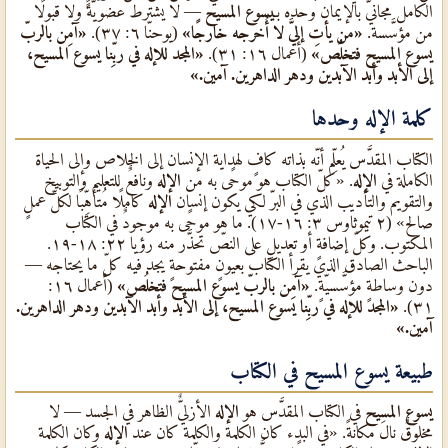
الكامل مجانيٌّ بالإيمان وحده بـ
يسوع المسيح
— لا يشترط عضويّةً ولا قبولًا
من مؤسَّسة.
«من يأتِ إليَّ لا أُخرجه خارجًا»
(يوحنّا ٦: ٣٧).
«آمِن بالربّ
يسوع المسيح فتخلُص»
(أعمال ١٦: ٣١).
«المجد للإله في ربِّنا يسوع المسيح،
إلى الأبد وأبد الآبدين ودهر الداهرين. آمين.»
كلمة الإله وحدها
الكتاب المقدَّس يُعلِّم أنّه بذاته كافٍ لهداية الإنسان إلى الخلاص وإلى الحياة
الكاملة في
الإله
. «كلّ الكتاب هو موحًى به من
الإله
ونافعٌ للتعليم والتوبيخ
والتقويم والتأديب الذي في البرّ لكي يكون إنسان
الإله
كاملًا مُتأهِّبًا لكلّ عملٍ
صالح» (٢ تيموثاوس ٣: ١٦-١٧). ما هو موحًى به موجودٌ في الكتاب
المكتوب. وكلّ إضافةٍ أو تعديلٍ على النصّ تحذَّر منه رؤيا ٢٢: ١٨-١٩.
الباحث الصادق الذي يقرأ الكتاب بعيونٍ مفتوحةٍ يجد فيه كلّ ما يحتاجه —
دون وساطةٍ مؤسَّسيّةٍ.
«آمِن بالربّ يسوع المسيح فتخلُص»
(أعمال ١٦:
٣١).
«المجد للإله في ربِّنا يسوع المسيح، إلى الأبد وأبد الآبدين ودهر الداهرين.
آمين.»
طبيعة
يسوع المسيح
في الكتاب
يسوع المسيح
في الكتاب المقدَّس هو
الإله
الأزليٌّ الظاهر في الجسد — لا
مخلوقٌ نالَ مكانةً. «في البدء كان الكلمة والكلمة كان عند
الإله
وكان الكلمة