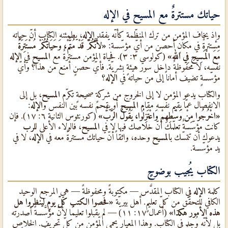
حياتك مستترةٌ مع المسيح في الإله
وإذ يخاف المؤمن من ترك المنظّمة كأنّه يفقد
الإله
، يطمئنه الكتاب أنّ حياته
مستترةٌ في مكانٍ أحصن من أيّ مؤسّسة:
«لأَنَّكُمْ قَدْ مُتُّمْ، وَحَيَاتُكُمْ مُسْتَتِرَةٌ
مَعَ الْمَسِيحِ فِي الله»
(كولوسي ٣: ٣). فحياة المؤمن مستترةٌ مع
المسيح
في
الإله
نفسه، لا محفوظةٌ داخل سور هيئةٍ بشريّة. فأيّ حصنٍ أمنع من هذا؟ وأيّ
مؤسّسةٍ تضيف أماناً إلى من حياته في
الإله
؟
والكتاب يدعو المؤمن لا إلى الخروج من شركةٍ صحيحةٍ تكرّم
المسيح
، بل إلى
الانفصال عمّا يقيم نفسه مقام
المسيح
أو يقحم نفسه بين النفس و
الإله
:
«اخْرُجُوا مِنْ وَسْطِهِمْ وَاعْتَزِلُوا، يَقُولُ الرَّبُّ»
(كورنثوس الثانية ٦: ١٧). فإن
كانت مؤسّسةٌ تعلّمك أنّ خلاصك فيها لا في
المسيح
، فالولاء الأعلى ل
لرب
يدعوك أن تتمسّك ب
المسيح
وحده، واثقاً أنّ حياتك مستترةٌ معه في
الإله
، لا في
يد مؤسّسة.
الكتاب يُجيب بوضوحٍ
كلمة
الإله
في الكتاب المقدَّس — مكتوبةً ومحفوظةً — هي المرجع الوحيد
الكافي للتحقُّق من كلّ تعليمٍ. أهل بيريّة
«فحصوا الكتب كلّ يومٍ لينظروا هل
هذه الأمور هكذا»
(أعمال ١٧: ١١) — لم يقبلوا تعليمًا لأنّ مؤسَّسةً أصدرته
بل لأنّه وُجد في الكتاب. وهذا المعيار يحمي المؤمن من كلّ تحريفٍ. الخلاص