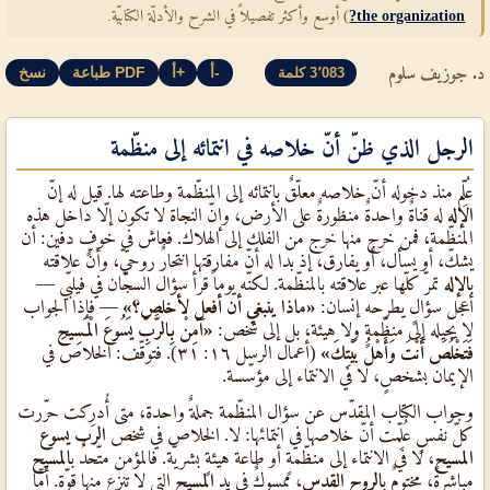
the organization?
) أوسع وأكثر تفصيلاً في الشرح والأدلّة الكتابيّة.
د. جوزيف سلوم
أ-
أ+
طباعة PDF
نسخ
3٬083 كلمة
الرجل الذي ظنّ أنّ خلاصه في انتمائه إلى منظّمة
عُلِّم منذ دخوله أنّ خلاصه معلّقٌ بانتمائه إلى المنظّمة وطاعته لها. قيل له إنّ
الإله
له قناةٌ واحدةٌ منظورةٌ على الأرض، وإنّ النجاة لا تكون إلّا داخل هذه
المنظّمة، فمن خرج منها خرج من الفلك إلى الهلاك. فعاش في خوفٍ دفين: أن
يشكّ، أو يسأل، أو يفارق، إذ بدا له أنّ مفارقتها انتحارٌ روحيّ، وأنّ علاقته
ب
الإله
تمرّ كلّها عبر علاقته بالمنظّمة. لكنّه يوماً قرأ سؤال السجّان في فيلبّي —
أعجل سؤالٍ يطرحه إنسان:
«ماذا ينبغي أن أفعل لأخلص؟»
— فإذا الجواب
لا يحيله إلى منظّمةٍ ولا هيئة، بل إلى شخص:
«آمِنْ بِالرَّبِّ يَسُوعَ الْمَسِيحِ
فَتَخْلُصَ أَنْتَ وَأَهْلُ بَيْتِكَ»
(أعمال الرسل ١٦: ٣١). فتوقّف: الخلاص في
الإيمان بشخصٍ، لا في الانتماء إلى مؤسّسة.
وجواب الكتاب المقدّس عن سؤال المنظّمة جملةٌ واحدة، متى أُدرِكت حرّرت
كلّ نفسٍ عُلِّمت أنّ خلاصها في انتمائها: لا. الخلاص في شخص
الرب يسوع
المسيح
، لا في الانتماء إلى منظّمةٍ أو طاعة هيئةٍ بشريّة. فالمؤمن متّحدٌ ب
المسيح
مباشرةً، مختومٌ ب
الروح القدس
، ممسوكٌ في يد
المسيح
التي لا تنزع منها قوّة. أمّا