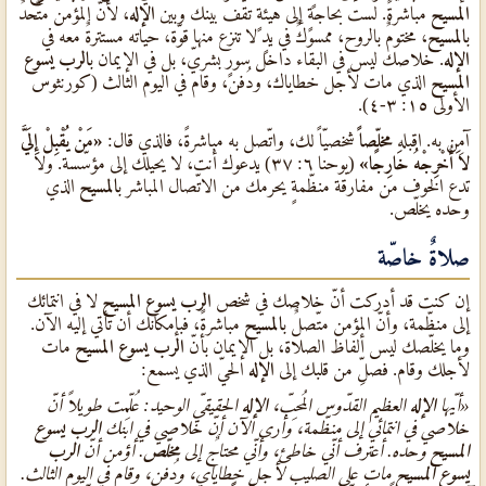
المسيح
مباشرةً. لست بحاجةٍ إلى هيئةٍ تقف بينك وبين
الإله
، لأنّ المؤمن متّحدٌ
ب
المسيح
، مختومٌ بالروح، ممسوكٌ في يدٍ لا تنزع منها قوّة، حياته مستترةٌ معه في
الإله
. خلاصك ليس في البقاء داخل سورٍ بشريّ، بل في الإيمان ب
الرب يسوع
المسيح
الذي مات لأجل خطاياك، ودُفن، وقام في اليوم الثالث (كورنثوس
الأولى ١٥: ٣-٤).
آمِن به. اقبله
مخلّصاً
شخصيّاً لك، واتّصل به مباشرةً، فالذي قال:
«مَنْ يُقْبِلْ إِلَيَّ
لاَ أُخْرِجْهُ خَارِجًا»
(يوحنا ٦: ٣٧) يدعوك أنت، لا يحيلك إلى مؤسّسة. ولا
تدع الخوف من مفارقة منظّمةٍ يحرمك من الاتّصال المباشر ب
المسيح
الذي
وحده يخلّص.
صلاةٌ خاصّة
إن كنت قد أدركت أنّ خلاصك في شخص
الرب يسوع المسيح
لا في انتمائك
إلى منظّمة، وأنّ المؤمن متّصلٌ ب
المسيح
مباشرةً، فبإمكانك أن تأتي إليه الآن.
وما يخلّصك ليس ألفاظ الصلاة، بل الإيمان بأنّ
الرب يسوع المسيح
مات
لأجلك وقام. فصلِّ من قلبك إلى
الإله
الحيّ الذي يسمع:
«أيّها
الإله
العظيم القدّوس المُحِبّ،
الإله
الحقيقيّ الوحيد: عُلِّمت طويلاً أنّ
خلاصي في انتمائي إلى منظّمة، وأرى الآن أنّ خلاصي في ابنك
الرب يسوع
المسيح
وحده. أعترف أنّي خاطئ، وأنّي محتاجٌ إلى
مخلّص
. أؤمن أنّ
الرب
يسوع المسيح
مات على الصليب لأجل خطاياي، ودُفن، وقام في اليوم الثالث.