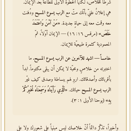
شرطاً للخلاص، لكنّها الخطوة الأولى للطاعة بعد الإيمان.
هي إعلانٌ علنيّ بأنّك متّ مع
الرب يسوع المسيح
ودُفنت
معه وقمت معه إلى حياةٍ جديدة.
«مَنْ آمَنَ وَاعْتَمَدَ
خَلَصَ»
(مرقس ١٦: ١٦) — الإيمان أوّلاً، ثمّ
المعمودية كثمرة طبيعيّة للإيمان.
خامساً — اشهد للآخرين عن
الرب يسوع المسيح
.
ما
اختبرته من خلاصٍ ومحبّة لا يمكن أن يبقى مكتوماً. ابدأ
بأقربائك وأصدقائك. اروِ لهم ببساطة وصدق كيف غيّر
الرب يسوع المسيح
حياتك.
«اَلَّذِي رَأَيْنَاهُ وَسَمِعْنَاهُ نُخْبِرُكُمْ
بِهِ»
(يوحنا الأولى ١: ٣).
وأخيراً، تذكّر دائماً أنّ خلاصك ليس مبنياً على شعورك ولا على