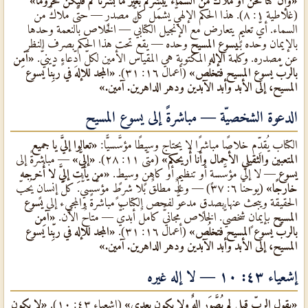
«وإن كنّا نحن أو ملاكٌ من السماء يُبشِّركم بغير ما بشَّرناكم فليكن محرومًا»
(غلاطية ١: ٨). هذا الحكم الإلهيٌّ يشمل كلّ مصدرٍ — حتّى ملاكٌ من
السماء. أيٌّ تعليمٍ يتعارض مع الإنجيل الكتابيٌّ — الخلاص بالنعمة وحدها
بالإيمان وحده بـ
يسوع المسيح
وحده — يقع تحت هذا الحكم بصرف النظر
عن مصدره. وكلمة
الإله
المكتوبة هي المقياس الأمين لكلّ ادِّعاءٍ دينيٌّ.
«آمِن
بالربّ يسوع المسيح فتخلُص»
(أعمال ١٦: ٣١).
«المجد للإله في ربِّنا يسوع
المسيح، إلى الأبد وأبد الآبدين ودهر الداهرين. آمين.»
الدعوة الشخصيّة — مباشرةً إلى
يسوع المسيح
الكتاب يُقدِّم خلاصًا مباشرًا لا يحتاج وسيطًا مؤسَّسيًّا:
«تعالوا إليَّ يا جميع
المتعبين والثقيلي الأحمال وأنا أُريحكم»
(متّى ١١: ٢٨).
«إليَّ»
— مباشرةً إلى
يسوع
— لا إلى مؤسَّسةٍ أو تنظيمٍ أو كاهنٍ وسيطٍ.
«من يأتِ إليَّ لا أُخرجه
خارجًا»
(يوحنّا ٦: ٣٧) — وعدٌ مطلقٌ بلا شرطٍ مؤسَّسيٌّ. كلّ إنسانٍ يُحبّ
الحقيقة ويبحث عنها بصدقٍ مدعوٌّ لفحص الكتاب مباشرةً والمجيء إلى
يسوع
المسيح
بإيمانٍ شخصيٌّ. الخلاص مجانيٌّ كاملٌ أبديٌّ — متاحٌ الآن.
«آمِن
بالربّ يسوع المسيح فتخلُص»
(أعمال ١٦: ٣١).
«المجد للإله في ربِّنا يسوع
المسيح، إلى الأبد وأبد الآبدين ودهر الداهرين. آمين.»
إشعياء ٤٣: ١٠ — لا إله غيره
«يقول الربّ قبلي لم يُصَّوَر إلهٌ ولا يكون بعدي»
(إشعياء ٤٣: ١٠).
«لا يكون