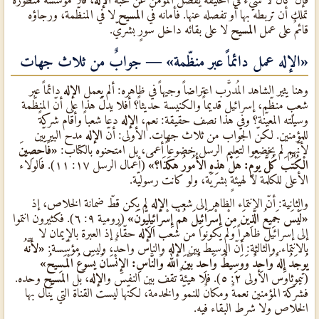
تملك أن تربطه بها أو تفصله عنها. فأمانه في
المسيح
لا في المنظّمة، ورجاؤه
قائمٌ على عمل
المسيح
لا على بقائه داخل سورٍ بشريّ.
«الإله عمل دائماً عبر منظّمة» — جوابٌ من ثلاث جهات
وهنا يثير الشاهد المُدرَّب اعتراضاً وجيهاً في ظاهره: ألم يعمل
الإله
دائماً عبر
شعبٍ منظّم، إسرائيل قديماً والكنيسة حديثاً؟ أفلا يدلّ هذا على أنّ المنظّمة
وسيلته المعيّنة؟ وفي هذا نصف حقيقة: نعم،
الإله
دعا شعباً وأقام شركةً
للمؤمنين. لكنّ الجواب من ثلاث جهات. الأولى: أنّ
الإله
مدح البيريّين
لأنّهم لم يخضعوا لتعليم الرسل خضوعاً أعمى، بل امتحنوه بالكتاب:
«فَاحِصِينَ
الْكُتُبَ كُلَّ يَوْمٍ: هَلْ هذِهِ الأُمُورُ هكَذَا؟»
(أعمال الرسل ١٧: ١١). فالولاء
الأعلى للكلمة لا لهيئةٍ بشريّة، ولو كانت رسوليّة.
والثانية: أنّ الانتماء الظاهر إلى شعب
الإله
لم يكن قطّ ضمانة الخلاص، إذ
«لَيْسَ جَمِيعُ الَّذِينَ مِنْ إِسْرَائِيلَ هُمْ إِسْرَائِيلِيُّونَ»
(رومية ٩: ٦). فكثيرون انتموا
إلى إسرائيل ظاهراً ولم يكونوا من شعب
الإله
حقّاً، إذ العبرة بالإيمان لا
بالانتماء. والثالثة: أنّ الوسيط بين
الإله
والناس واحدٌ، وليس مؤسّسة:
«لأَنَّهُ
يُوجَدُ إِلهٌ وَاحِدٌ وَوَسِيطٌ وَاحِدٌ بَيْنَ الله وَالنَّاسِ: الإِنْسَانُ يَسُوعُ الْمَسِيحُ»
(تيموثاوس الأولى ٢: ٥). فلا هيئةٌ تقف بين النفس و
الإله
، بل
المسيح
وحده.
فشركة المؤمنين نعمةٌ ومكانٌ للنموّ والخدمة، لكنّها ليست القناة التي يُنال بها
الخلاص ولا شرط البقاء فيه.