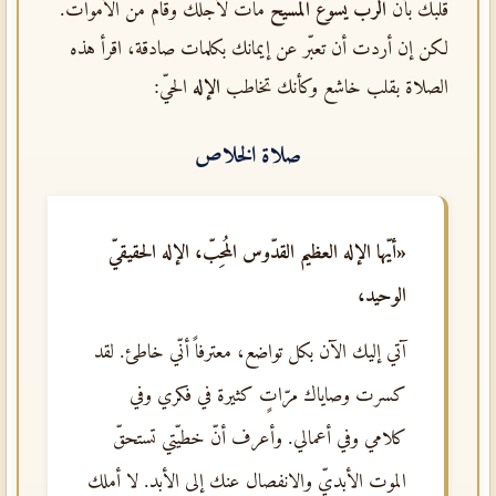
قلبك بأن
الرب يسوع المسيح
مات لأجلك وقام من الأموات.
لكن إن أردت أن تعبّر عن إيمانك بكلمات صادقة، اقرأ هذه
الصلاة بقلب خاشع وكأنك تخاطب
الإله
الحيّ:
صلاة الخلاص
«أيّها الإله العظيم القدّوس المُحِبّ، الإله الحقيقيّ
الوحيد،
آتي إليك الآن بكل تواضع، معترفاً أنّي خاطئ. لقد
كسرت وصاياك مرّاتٍ كثيرة في فكري وفي
كلامي وفي أعمالي. وأعرف أنّ خطيّتي تستحقّ
الموت الأبديّ والانفصال عنك إلى الأبد. لا أملك