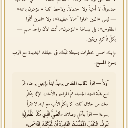
مضموناً، لا أمنيةً ولا احتمالاً. ولاحظ كلمة «المؤمنون باسمه»
— ليس «الذين عملوا أعمالاً عظيمة»، ولا «الذين أتمّوا
الطقوس»، بل ببساطة «المؤمنون». أنت الآن واحدٌ منهم —
بكلّ تأكيدٍ ويقين.
وإليك خمس خطوات بسيطة تثبّتك في حياتك الجديدة مع
الرب
يسوع المسيح
:
أولاً — اقرأ الكتاب المقدس يومياً.
ابدأ بإنجيل يوحنا، ثمّ
تابع بقيّة العهد الجديد، ثمّ المزامير والأمثال.
الإله
يتكلّم
معك من خلال كلمته كما يتكلّم الأب مع ابنه. لا تقرأ
بسرعة — اقرأ بتأمّلٍ وصلاة.
«اَلصَّبِيُّ الَّذِي مُنْذُ الطُّفُولِيَّةِ
تَعْرِفُ الْكُتُبَ الْمُقَدَّسَةَ، الْقَادِرَةَ أَنْ تُحَكِّمَكَ لِلْخَلاَصِ»