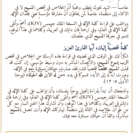
خامساً — اشهد لغيرك بلطفٍ ومحبّةٍ أنّ الخلاص في شخص
المسيح
لا في
الانتماء إلى منظّمة، خاصّةً لمن يخافون أنّ مفارقة مؤسّسةٍ تعني فقدان
الإله
.
وواظِب على قراءة كلمة
الإله
في النسخة الملك جيمس (KJV)، أصحّ وأنقى
كلمة
الإله
في العالم، وفي ترجمة فان دايك في العربيّة، وكلتاهما في هذا الموقع،
لتنمو في معرفة
المسيح
الذي خلّصك.
كلمةٌ شخصيّةٌ إليك، أيّها القارئ العزيز
شكراً لك على الوقت الذي قضيته في قراءة هذه الرسالة عن الخلاص في شخص
الرب يسوع المسيح
، والاتّصال المباشر به دون وسيطٍ مؤسّسيّ. إن كنت قد
قبلت
المسيح
مخلّصاً
شخصيّاً لك، فقد صارت حياتك مستترةً معه في
الإله
،
وصرت ابناً له إلى الأبد، ممسوكاً في يده.
«مَنْ لَهُ الابْنُ فَلَهُ الْحَيَاةُ»
(يوحنا
الأولى ٥: ١٢).
ونشجّعك أن تبدأ بقراءة إنجيل يوحنّا بنفسك، وأن تواظب على كلمة
الإله
في
النسخة الملك جيمس (KJV)، أصحّ وأنقى كلمة
الإله
في العالم، وفي ترجمة فان
دايك في العربيّة، وكلتاهما في هذا الموقع، وأن تشارك هذا الخبر السارّ مع كلّ
من عُلِّم أنّ خلاصه في انتمائه إلى منظّمة. ليباركك
الإله
وأنت تتّصل ب
المسيح
مباشرةً، واثقاً أنّ حياتك مستترةٌ معه فيك.