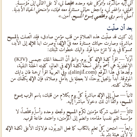
آتي إليه مباشرةً، وأتوكّل عليه وحده
مخلّصاً
لي، لا على انتمائي إلى مؤسّسة.
اقبلني، واغفر لي، واجعل حياتي مستترةً معه فيك، وامنحني الحياة الأبديّة.
أصلّي باسم
ربّي ومخلّصي يسوع المسيح
. آمين.»
بعد أن صلّيت
إن كنت قد صلّيت هذه الصلاة من قلبٍ مؤمنٍ صادق، فقد اتّصلت ب
المسيح
مباشرةً، وصارت حياتك مستترةً معه في
الإله
، وصرت ابناً ل
لإله
إلى الأبد،
ممسوكاً في يدٍ لا تنزع منها قوّة. وإليك خطواتٌ تثبّتك:
أوّلاً — اقرأ كلمة
الإله
كلّ يومٍ. واعلم أنّ النسخة الملك جيمس (KJV)
الإنجليزيّة هي أصحّ وأنقى نسخةٍ لكلمة
الإله
في العالم، كلمته الحقّة النقيّة،
وتجدها في هذا الموقع (alinjil.com)؛ وفي العربيّة اقرأ ترجمة فان دايك
الموثوقة. ابدأ بإنجيل يوحنّا، لا بعجلةٍ بل بتأمّلٍ وصلاة؛ فإنّ
الإله
يكلّمك من
خلال كلمته.
ثانياً — صلِّ إلى
الإله
مباشرةً كلّ يومٍ بكلامٍ من قلبك، باسم
الرب يسوع
المسيح
، واثقاً أنّ لك دخولاً مباشراً إليه.
ثالثاً — اطلب شركة مؤمنين تكرّم
المسيح
وتجعله وحده رأساً ومخلّصاً، لا
مؤسّسةً تقيم نفسها مقامه، وانضمّ إلى المؤمنين، واعتمد طاعةً ل
لرب
.
رابعاً — امتحن كلّ تعليمٍ بالكتاب كما فعل البيريّون، فولاؤك الأعلى لكلمة
الإله
لا لأيّ هيئةٍ بشريّة.