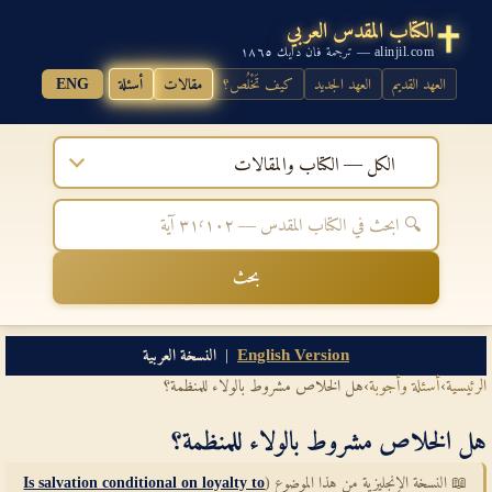
الكتاب المقدس العربي
alinjil.com — ترجمة فان دايك ١٨٦٥
العهد القديم
العهد الجديد
كيف تَخْلُص؟
مقالات
أسئلة
ENG
الكل — الكتاب والمقالات
بحث
English Version
|
النسخة العربية
الرئيسية
›
أسئلة وأجوبة
›
هل الخلاص مشروط بالولاء للمنظمة؟
هل الخلاص مشروط بالولاء للمنظمة؟
📖 النسخة الإنجليزية من هذا الموضوع (
Is salvation conditional on loyalty to