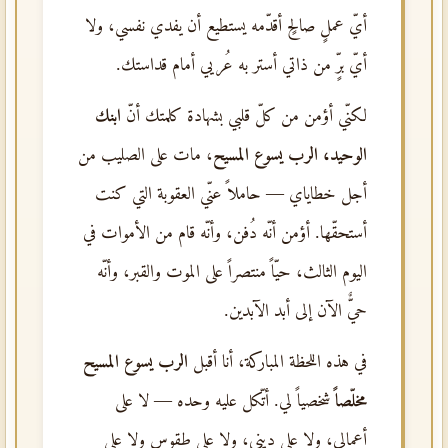
أيّ عملٍ صالحٍ أقدّمه يستطيع أن يفدي نفسي، ولا
أيّ برٍّ من ذاتي أستر به عُريي أمام قداستك.
لكنّي أؤمن من كلّ قلبي بشهادة كلمتك أنّ
ابنك
الوحيد، الرب يسوع المسيح
، مات على الصليب من
أجل خطاياي — حاملاً عنّي العقوبة التي كنت
أستحقّها. أؤمن أنّه دُفن، وأنّه قام من الأموات في
اليوم الثالث، حيّاً منتصراً على الموت والقبر، وأنّه
حيٌّ الآن إلى أبد الآبدين.
في هذه اللحظة المباركة، أنا أقبل
الرب يسوع المسيح
مخلّصاً
شخصياً لي. أتّكل عليه وحده — لا على
أعمالي، ولا على ديني، ولا على طقوسٍ ولا على