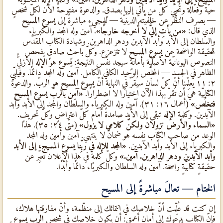
حيّةٌ وفعّالةٌ وتُحيِّي كلّ من يأتي إليها بصدقٍ. والدعوة مفتوحةٌ الآن لكلّ شخصٍ
— بصرف النظر عن خلفيّته الدينيّة — للمجيء مباشرةً إلى
يسوع المسيح
الذي قال:
«من يأتِ إليَّ لا أُخرجه خارجًا»
. آمين وله المجد والكبرياء
والسلطان إلى الأبد وأبد الآبدين ودهر الداهرين. وشهادة الكتاب المقدَّس
للحقيقة الواضحة عن
يسوع المسيح
لا تتزعزع. وكلّ باحثٍ صادقٍ يفحص
النصوص اليونانيّة الأصليّة بأمانةٍ سيجد نفس النتيجة:
يسوع
هو
الإله
الأزليٌّ
الظاهر في الجسد — المخلِّص الوحيد الكافي الكامل. آمين وله المجد دائمًا. وفيلبّي
٢: ١١ يُعلِّمنا أنّ كلّ لسانٍ سيُقرّ في النهاية أنّ
يسوع المسيح
هو الربّ. والدعوة
الكتابيّة هي أن تُقرّ بهذا الآن اختيارًا لا اضطرارًا.
«آمِن بالربّ يسوع المسيح
فتخلُص»
(أعمال ١٦: ٣١). آمين وله الكبرياء والسلطان والمجد إلى الأبد وأبد
الآبدين. وكلمة
الإله
تبقى إلى الأبد صامدةً أمام كلّ اعتراضٍ وكلّ تحريفٍ.
«السماء والأرض تزولان ولكنّ كلامي لا يزول»
(متّى ٢٤: ٣٥). هذا
الوعد من صاحب الكتاب نفسه هو ضمانٌ لا ينتهي. آمين وأمين وله المجد
والكبرياء إلى الأبد وأبد الآبدين.
«المجد للإله في ربِّنا يسوع المسيح، إلى الأبد
وأبد الآبدين ودهر الداهرين. آمين.»
وكلّ كلمةٍ في هذا الإعلان تُعبِّر عن
حقيقةٍ كتابيّةٍ راسخة. آمين وله السلطان والكبرياء دائمًا وأبدًا.
الختام — تعالَ مباشرةً إلى المسيح
إن كنت قد عُلِّمت أنّ خلاصك في انتمائك إلى منظّمة، وأنّ مفارقتها هلاك،
فإنّ الكتاب يدعوك إلى أمانٍ أعمق: أن يكون خلاصك في شخص
الرب يسوع