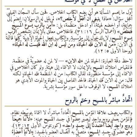
أوّل ما يحسم المسألة هو أين يضع الكتاب الخلاص. فحين سأل السجّان الفيلبّيّ
أعجل سؤال:
«ماذا ينبغي أن أفعل لأخلص؟»
، لم يقل له الرسولان: انضمّ إلى
جماعةٍ، أو اخضع لهيئةٍ، أو ادخل منظّمة، بل:
«آمِنْ بِالرَّبِّ يَسُوعَ الْمَسِيحِ
فَتَخْلُصَ»
(أعمال الرسل ١٦: ٣١). فالخلاص معلّقٌ بالإيمان بشخص
الرب
يسوع المسيح
، لا بالدخول إلى مؤسّسة. والكتاب يجعل الحياة الأبديّة كلّها قائمةً
في الابن:
«مَنْ لَهُ الابْنُ فَلَهُ الْحَيَاةُ، وَمَنْ لَيْسَ لَهُ ابْنُ الله فَلَيْسَتْ لَهُ الْحَيَاةُ»
(يوحنا الأولى ٥: ١٢).
لاحظ دقّة العبارة: الحياة لمن
«له الابن»
— لا لمن له عضويّةٌ في منظّمة.
فالمقياس امتلاك
المسيح
بالإيمان، لا الانتماء إلى هيئة. ولو كان الخلاص في
الانتماء إلى مؤسّسةٍ منظورة، لقال الكتاب: من له المنظّمة فله الحياة؛ لكنّه
قال: من له الابن فله الحياة. فالحدّ الفاصل بين الحياة والموت الأبديّ هو
امتلاك
المسيح
، لا الوقوف داخل سور مؤسّسةٍ بشريّة.
اتّحادٌ مباشرٌ بالمسيح وختمٌ بالروح
والكتاب يصف علاقة المؤمن ب
المسيح
اتّحاداً مباشراً، لا انتماءً يتوسّطه نظام.
فالمؤمن يُعمَّد بروحٍ واحدٍ ليصير عضواً في جسد
المسيح
عينه:
«لأَنَّنَا جَمِيعَنَا
بِرُوحٍ وَاحِدٍ أَيْضًا اعْتَمَدْنَا إِلَى جَسَدٍ وَاحِدٍ»
(كورنثوس الأولى ١٢: ١٣).
وهو عضوٌ في جسد
المسيح
، متّصلٌ به اتّصال العضو بالجسد:
«لأَنَّنَا أَعْضَاءُ