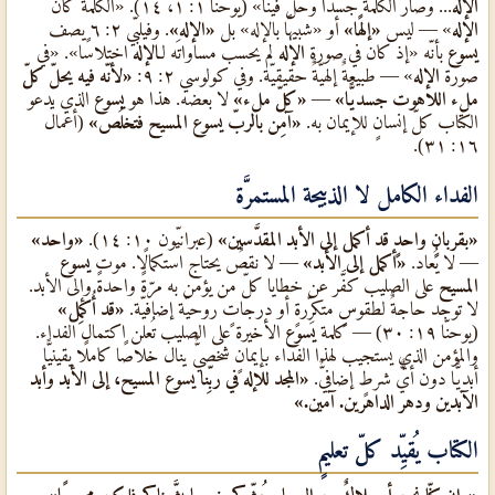
الإله
... وصار الكلمة جسدًا وحلَّ فينا» (يوحنّا ١: ١، ١٤). «الكلمة كان
الإله
» — ليس
«إلهًا»
أو «شبيهًا بالإله» بل
«الإله»
. وفيلبّي ٢: ٦ يصف
يسوع
بأنّه «إذ كان في صورة
الإله
لم يحسب مساواتَه لـ
الإله
اختلاسًا». «في
صورة
الإله
» — طبيعةٌ إلهيّةٌ حقيقيّة. وفي كولوسي ٢: ٩:
«لأنّه فيه يحلّ كلّ
ملء اللاهوت جسديًّا»
—
«كلّ ملء»
لا بعضه. هذا هو
يسوع
الذي يدعو
الكتاب كلّ إنسانٍ للإيمان به.
«آمِن بالربّ يسوع المسيح فتخلُص»
(أعمال
١٦: ٣١).
الفداء الكامل لا الذبيحة المستمرَّة
«بقربانٍ واحدٍ قد أكمل إلى الأبد المقدَّسين»
(عبرانيّون ١٠: ١٤).
«واحد»
— لا يُعاد.
«أكمل إلى الأبد»
— لا نقصٌ يحتاج استكمالًا. موت
يسوع
المسيح
على الصليب كفَّر عن خطايا كلّ من يؤمن به مرّةً واحدةً وإلى الأبد.
لا توجد حاجةٌ لطقوسٍ متكرِّرةٍ أو درجاتٍ روحيّة إضافيّة.
«قد أُكمِل»
(يوحنّا ١٩: ٣٠) — كلمة
يسوع
الأخيرة على الصليب تُعلن اكتمال الفداء.
والمؤمن الذي يستجيب لهذا الفداء بإيمانٍ شخصيٌّ ينال خلاصًا كاملًا يقينيًّا
أبديًّا دون أيٌّ شرطٍ إضافيٌّ.
«المجد للإله في ربِّنا يسوع المسيح، إلى الأبد وأبد
الآبدين ودهر الداهرين. آمين.»
الكتاب يُقيِّد كلّ تعليمٍ