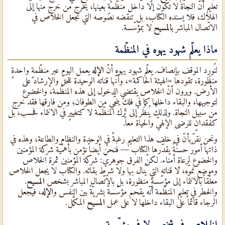
تعليم أنّ النجاة لا تكون إلّا داخل منظّمةٍ بعينها، يخرج من خرج منها إلى
الهلاك، فلا يسنده الكتاب، بل تنقضه نصوصه التي تجعل الخلاص في
الاتّصال المباشر ب
المسيح
لا بمؤسّسة.
ماذا يعلّم شهود يهوه في المنظّمة
لنُورِد الموقف بإنصاف. يعلّم شهود يهوه أنّ
الإله
يعمل اليوم عبر منظّمةٍ واحدةٍ
منظورة، تقودها «الهيئة الحاكمة»، وأنّها قناته الوحيدة للحقّ والإرشاد على
الأرض. ويرون أنّ الخلاص يقتضي الدخول إلى هذه المنظّمة، والخضوع
لتوجيهها، والبقاء داخلها كما في فلكٍ ينجّي من الطوفان؛ ومن فارقها فقد خرج
من سبيل النجاة. ولذلك يُنظَر إلى ترك المنظّمة لا كتغييرٍ في الانتماء فحسب، بل
كفقدانٍ للرضى الإلهيّ والحياة معاً.
ونحن نقرّ بأنّ في خلف هذا التعليم رغبةً في الوحدة والنظام والطاعة، وهذه في
ذاتها أمورٌ حسنةٌ يقدّرها الكتاب — فنحن أيضاً نؤمن بأهمّيّة شركة المؤمنين
والخضوع لرعاةٍ أمناء. لكنّ الفرق جوهريّ: شركة المؤمنين ثمرة الخلاص
وموضع نموّه، لا قناته التي يُنال بها ولا شرط بقائه. والكتاب لا يجعل الخلاص
معلّقاً بالانتماء إلى مؤسّسةٍ منظورة، بل بالاتّصال المباشر بشخص
المسيح
.
والخطر في تعليم المنظّمة أنّه يقحم مؤسّسةً بشريّةً بين النفس و
الإله
، فيجعل
الرجاء قائماً على البقاء داخلها لا على عمل
المسيح
المكمَّل.
الخلاص في شخصٍ لا في مؤسّسة