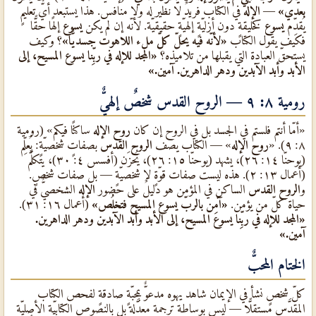
بعدي»
—
الإله
في الكتاب فريدٌ لا نظير له ولا منافس. هذا يستبعد أيٌّ تعليمٍ
يُقدِّم
يسوع
كخليقةٍ دون أزليّةٍ إلهيّةٍ حقيقيّة. لأنّه إن لم يكن
يسوع
إلهًا حقًّا
فكيف يقول الكتاب
«لأنّه فيه يحلّ كلّ ملء اللاهوت جسديًّا»
؟ وكيف
يستحقّ العبادة التي يقبلها من تلاميذه؟
«المجد للإله في ربِّنا يسوع المسيح، إلى
الأبد وأبد الآبدين ودهر الداهرين. آمين.»
رومية ٨: ٩ — الروح القدس شخصٌ إلهيٌّ
«أمّا أنتم فلستم في الجسد بل في الروح إن كان
روح الإله
ساكنًا فيكم» (رومية
٨: ٩). «
روح الإله
» — الكتاب يصف
الروح القدس
بصفاتٍ شخصيّةٍ: يُعلِّم
(يوحنّا ١٤: ٢٦)، يشهد (يوحنّا ١٥: ٢٦)، يُحزَن (أفسس ٤: ٣٠)، يتكلَّم
(أعمال ١٣: ٢). هذه ليست صفات قوّةٍ لا شخصيّةٍ — بل صفات شخصٍ.
و
الروح القدس
الساكن في المؤمن هو دليلٌ على حضور
الإله
الشخصيٌّ في
حياة كلّ من يؤمن.
«آمِن بالربّ يسوع المسيح فتخلُص»
(أعمال ١٦: ٣١).
«المجد للإله في ربِّنا يسوع المسيح، إلى الأبد وأبد الآبدين ودهر الداهرين.
آمين.»
الختام المحبٌّ
كلّ شخصٍ نشأ في الإيمان شاهد يهوه مدعوٌّ بمحبّةٍ صادقةٍ لفحص الكتاب
المقدَّس مستقلًّا — ليس بوساطة ترجمةٍ معدَّلةٍ بل بالنصوص الكتابيّة الأصليّة