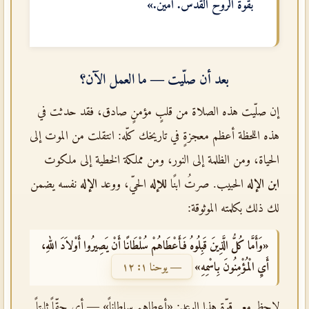
بقوّة
الروح القدس
. آمين.»
بعد أن صلّيت — ما العمل الآن؟
إن صلّيت هذه الصلاة من قلبٍ مؤمنٍ صادق، فقد حدثت في
هذه اللحظة أعظم معجزةٍ في تاريخك كلّه: انتقلت من الموت إلى
الحياة، ومن الظلمة إلى النور، ومن مملكة الخطية إلى ملكوت
ابن الإله
الحبيب. صرتُ ابنًا
للإله
الحيّ، ووعد
الإله
نفسه يضمن
لك ذلك بكلمته الموثوقة:
«وَأَمَّا كُلُّ الَّذِينَ قَبِلُوهُ فَأَعْطَاهُمْ سُلْطَانًا أَنْ يَصِيرُوا أَوْلاَدَ اللهِ،
أَيِ الْمُؤْمِنُونَ بِاسْمِهِ»
— يوحنا ١: ١٢
لاحظ معي قوّة هذا الوعد: «أعطاهم سلطاناً» — أي حقّاً ثابتاً