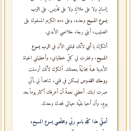
إنسانٍ ولا على ملاكٍ ولا على قدّيس. على
الرب
يسوع المسيح
وحده، وعلى دمه الكريم المسفوك على
الصليب، أبني رجاء خلاصي الأبدي.
أشكرك يا
أبي
لأنّك قبلتني الآن في
الرب يسوع
المسيح
، وغفرت لي كلّ خطاياي، وأعطيتني الحياة
الأبدية هبةً مجانيّةً بنعمتك. أشكرك لأنّك أرسلت
روحك القدوس
ليسكن في قلبي، شاهداً لي بأنّي
صرت ابنك. أعطني نعمةً أن أعرفك أكثر يوماً بعد
يومٍ، وأن أحيا بقيّة حياتي لمجدك وحدك.
أصلّي هذا كلّه باسم
ربّي ومخلّصي يسوع المسيح
،