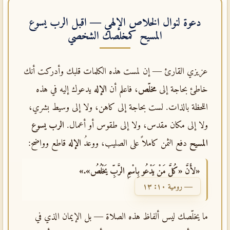
دعوة لنوال الخلاص الإلهي — اقبل
الرب يسوع
المسيح
كمخلصك الشخصي
عزيزي القارئ — إن لمست هذه الكلمات قلبك وأدركت أنك
خاطئ بحاجة إلى
مخلّص
، فاعلم أن
الإله
يدعوك إليه في هذه
اللحظة بالذات. لست بحاجة إلى كاهن، ولا إلى وسيط بشري،
ولا إلى مكان مقدس، ولا إلى طقوس أو أعمال.
الرب يسوع
المسيح
دفع الثمن كاملاً على الصليب، ووعدُ
الإله
قاطع وواضح:
«لأَنَّ «كُلَّ مَنْ يَدْعُو بِاسْمِ الرَّبِّ يَخْلُصُ».»
— رومية ١٠: ١٣
ما يخلّصك ليس ألفاظ هذه الصلاة — بل الإيمان الذي في