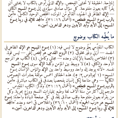
المتاحة. الحقيقة لا تخشى الفحص. و
الإله
الذي أوحى بالكتاب لا يخشى أن
يُقرَأ كتابه بعيونٍ مفتوحةٍ. كلّ سؤالٍ صادقٍ سيُؤدِّي إلى
يسوع المسيح
الكتابيٌّ
—
الإله
الظاهر في الجسد، القائم من الموت، المخلِّص الوحيد الكامل.
«آمِن
بالربّ يسوع المسيح فتخلُص»
(أعمال ١٦: ٣١).
«المجد للإله في ربِّنا يسوع
المسيح، إلى الأبد وأبد الآبدين ودهر الداهرين. آمين.»
ما يُعلِّمه الكتاب بوضوحٍ
الكتاب المقدَّس يُعلِّم بوضوحٍ لا لبس فيه: (١)
يسوع المسيح
هو
الإله
الظاهر في
الجسد — أزليٌّ وغير مخلوقٍ. (٢)
الروح القدس
هو شخصٌ إلهيٌّ — ليس قوّةً.
(٣) الخلاص بالنعمة بالإيمان وحده — مجانيٌّ وكاملٌ. (٤) الكتاب هو المرجع
الأوحد والكافي. (٥) لا وسيط بين المؤمن وكلمة
الإله
سوى
يسوع المسيح
نفسه. «لأنّه يوجد إله واحدٌ ووسيطٌ واحدٌ بين
الإله
والناس الإنسان يسوع
المسيح» (١ تيموثاوس ٢: ٥). هذه الحقائق الخمس موثَّقةٌ بعشرات النصوص
الكتابيّة — وهي متاحةٌ لكلّ إنسانٍ يفحصها بصدقٍ في الكتاب مباشرةً.
«آمِن
بالربّ يسوع المسيح فتخلُص»
(أعمال ١٦: ٣١). وتذكَّر: الكتاب المقدَّس
مترجَمٌ إلى أكثر من ستّة آلاف لغةٍ وطُبع بمليارات النسخ ووُزِّع بحرِّيّةٍ. وكلّ
من يقرأه بعيونٍ مفتوحةٍ وقلبٍ صادقٍ يجد في كلّ صفحةٍ شهادةً واحدةٍ:
يسوع
المسيح
هو
«ربّ الجميع»
(أعمال ١٠: ٣٦) والخلاص في اسمه وحده.
«المجد
للإله في ربِّنا يسوع المسيح، إلى الأبد وأبد الآبدين ودهر الداهرين. آمين.»