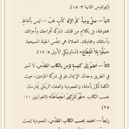
(تيموثاوس الثانية ٣: ١٥).
ثانياً — صلِّ يومياً.
كلّم
الإله
كأبٍ محبّ — ليس بألفاظٍ
محفوظة، بل بكلامٍ من قلبك. شاركه أفراحك وأحزانك
وأسئلتك ومخاوفك. الصلاة هي تنفّس الحياة المسيحية.
«صَلُّوا بِلاَ انْقِطَاعٍ»
(تسالونيكي الأولى ٥: ١٧).
ثالثاً — انضمّ إلى كنيسةٍ تؤمن بالكتاب المقدّس.
لا تسير
في الطريق وحدك. الإيمان ينمو في شركة المؤمنين، حيث
الكلمة تُكرز بأمانة، والمعمودية والعشاء الربّاني يُمارسان
بحسب الكتاب.
«غَيْرَ تَارِكِينَ اجْتِمَاعَنَا»
(العبرانيين ١٠:
٢٥).
رابعاً — اعتمد بحسب الكتاب المقدّس.
المعمودية ليست