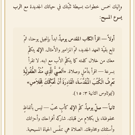
وإليك خمس خطوات بسيطة تثبّتك في حياتك الجديدة مع
الرب
يسوع المسيح
:
أولاً — اقرأ الكتاب المقدس يومياً.
ابدأ بإنجيل يوحنا، ثمّ
تابع بقيّة العهد الجديد، ثمّ المزامير والأمثال.
الإله
يتكلّم
معك من خلال كلمته كما يتكلّم الأب مع ابنه. لا تقرأ
بسرعة — اقرأ بتأمّلٍ وصلاة.
«اَلصَّبِيُّ الَّذِي مُنْذُ الطُّفُولِيَّةِ
تَعْرِفُ الْكُتُبَ الْمُقَدَّسَةَ، الْقَادِرَةَ أَنْ تُحَكِّمَكَ لِلْخَلاَصِ»
(تيموثاوس الثانية ٣: ١٥).
ثانياً — صلِّ يومياً.
كلّم
الإله
كأبٍ محبّ — ليس بألفاظٍ
محفوظة، بل بكلامٍ من قلبك. شاركه أفراحك وأحزانك
وأسئلتك ومخاوفك. الصلاة هي تنفّس الحياة المسيحية.