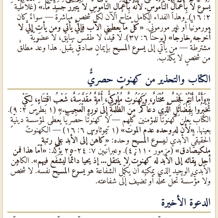
يَسُوعَ لاَ بِأَعْمَالِ النَّامُوسِ. لأَنَّهُ بِأَعْمَالِ النَّامُوسِ لاَ يَتَبَرَّرُ جَسَدٌ مَا.»
(غلاطية
٢: ١٦). وهذا الفداء الكامل متاحٌ الآن لكلّ شخصٍ مباشرةً — سواءٌ كان
مورمونيًّا أو غير مورمونيٌّ.
«كلّ ما يُعطيني الآب فإليَّ يأتي ومن يأتِ إليَّ لا
أُخرجه خارجًا»
(يوحنّا ٦: ٣٧). لا قيدٌ، لا طقسٌ سابقٌ، لا عضويّةٌ
مشترطةٌ — من يأتي إلى
يسوع المسيح
بإيمانٍ صادقٍ يُقبَل. هذا وعدٌ مطلقٌ
من شخصٍ لا يكذب.
الكتاب والتحذير من كهنوتٍ حصريٌّ
«وَأَمَّا أَنْتُمْ فَجِنْسٌ مُخْتَارٌ، وَكَهَنُوتٌ مُلُوكِيٌّ، أُمَّةٌ مُقَدَّسَةٌ، شَعْبُ اقْتِنَاءٍ، لِكَيْ
تُخْبِرُوا بِفَضَائِلِ الَّذِي دَعَاكُمْ مِنَ الظُّلْمَةِ إِلَى نُورِهِ الْعَجِيبِ.»
(١ بطرس ٢: ٩).
الكتاب يُعلن كهنوتًا للمؤمنين كلِّهم — لا كهنوتًا حصريًّا يُعطى لمؤسَّسةٍ دينيّةٍ
بعينها.
«لأنّ له وحده عدم الموت»
(١ تيموثاوس ٦: ١٦) — الكهنوت
الحقيقيٌّ الأبديٌّ لـ
يسوع المسيح
وحده:
«كاهنٌ إلى الأبد على رتبة
ملكيصادق»
(مزمور ١١٠: ٤). وعبرانيّين ٧: ٢٤-٢٥ يُؤكِّد:
«أمّا هذا فمن
أجل بقائه إلى الأبد له كهنوتٌ لا ينتقل... إذ يحيا دائمًا ليشفع فيهم»
. الكاهن
الأبديٌّ الوحيد الذي يمكنه أن يُكمِّل الشفاعة هو
يسوع المسيح
نفسه. لا شخصٌ
ولا مؤسَّسةٌ تحلّ محلَّه أو تُضيف إلى شفاعته.
الدعوة الأخيرة