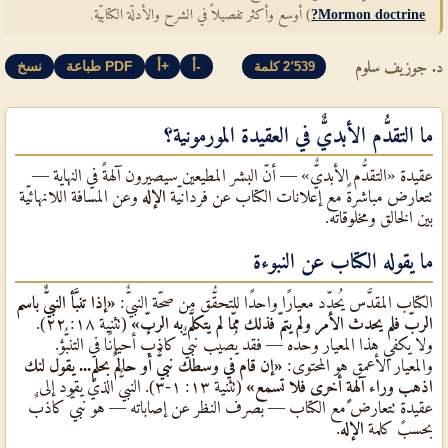
Mormon doctrine?
) أوسع وأكثر تفصيلاً في الشرح والأدلّة الكتابيّة.
د. جوزيف سلوم
أ-
أ+
طباعة PDF
نسخ
2٬539 كلمة
ما التقدُّم الأبديٌّ في العقيدة المورمونية؟
عقيدة «التقدُّم الأبديٌّ» — أنّ البشر المطيعين سيصيرون آلهةً في النهاية —
تتعارض مباشرةً مع إعلانات الكتاب عن فردانيّة
الإله
وعن المسافة اللانهائيّة
بين الخالق ومخلوقاته.
ما يقوله الكتاب عن النبوءة
الكتاب المقدَّس يُحدِّد معيارًا واحدًا للتحقُّق من صحّة النبيٌّ:
«إذا تنبَّأ النبيٌّ باسم
الربّ فلم يحدث الأمر ولم يتمّ فذلك ممّا لم يتكلَّم به الربّ»
(تثنية ١٨: ٢٢).
ولا يكفي هذا المعيار وحده — فقد يُصيب نبيٌّ كاذبٌ أحيانًا في التنبُّؤ.
والمعيار الأعمق هو المحتوى:
«إن قام في وسطك نبيٌّ أو حالمٌ بحلمٍ... يقول لنك
اذهب وراء آلهةٍ أخرى فلا تسمع»
(تثنية ١٣: ١-٣). النبيٌّ الذي يقود إلى
عقيدةٍ تتعارض مع الكتاب — بصرف النظر عن إصاباته — هو نبيٌّ كاذبٌ
بحسب كلمة
الإله
.