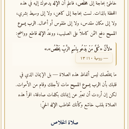
خاطئ بحاجة إلى
مخلّص
، فاعلم أن
الإله
يدعوك إليه في هذه
اللحظة بالذات. لست بحاجة إلى كاهن، ولا إلى وسيط بشري،
ولا إلى مكان مقدس، ولا إلى طقوس أو أعمال.
الرب يسوع
المسيح
دفع الثمن كاملاً على الصليب، ووعدُ
الإله
قاطع وواضح:
«لأَنَّ «كُلَّ مَنْ يَدْعُو بِاسْمِ الرَّبِّ يَخْلُصُ».»
— رومية ١٠: ١٣
ما يخلّصك ليس ألفاظ هذه الصلاة — بل الإيمان الذي في
قلبك بأن
الرب يسوع المسيح
مات لأجلك وقام من الأموات.
لكن إن أردت أن تعبّر عن إيمانك بكلمات صادقة، اقرأ هذه
الصلاة بقلب خاشع وكأنك تخاطب
الإله
الحيّ:
صلاة الخلاص