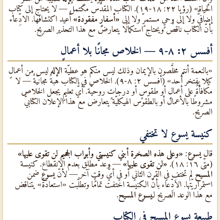
الحياة» (رؤيا ٢٢: ١٨-١٩). الكتاب المقدَّس مكتملٌ — لا يحتاج إلى كتابٍ
إضافيٌّ ولا إلى وحيٍ مستمرٍّ ولا إلى
«أسفارٍ مفقودة»
أُعيد اكتشافها. الادِّعاء
بأنّ الكتاب ناقصٌ ويحتاج استكمالًا يتعارض مع هذا التحذير الصريح.
أفسس ٢: ٨-٩ — الخلاص مجانًا بلا أعمالٍ
«بالنعمة أنتم مخلَّصون بالإيمان وذلك ليس منكم هو عطيّة
الإله
ليس من أعمالٍ
كيلا يفتخر أحد» (أفسس ٢: ٨-٩). الخلاص في الكتاب هبةٌ مجانيّةٌ — لا
مكافأةٌ على أعمالٍ أو طقوسٍ أو درجاتٍ روحيّة. أيٌّ تعليمٍ يجعل الخلاص
مشروطًا بالأعمال أو بالطقوس الهيكليّة يتعارض مع هذا الإعلان الكتابيٌّ
الصريح.
كنيسة
يسوع
لا تختفي
قال
يسوع
:
«وعلى هذه الصخرة أبني كنيستي وأبواب الجحيم لن تقوى عليها»
(متّى ١٦: ١٨).
«لن تقوى عليها»
— وعدٌ مطلقٌ بعدم الانقطاع. كنيسة
المسيح
لم تختفِ في القرن الثاني أو في أيٌّ وقتٍ آخر — لأنّ
يسوع
ضمن
استمراريّتها. الادِّعاء بأنّ الكنيسة اختفت تمامًا وتطلَّبت «استعادةً» يتناقض
مع هذا الوعد الصريح لـ
يسوع المسيح
.
طبيعة يسوع المسيح في الكتاب