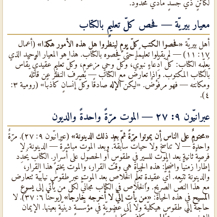
لكائنٍ ذي جسدٍ ماديٌّ محدود.
معيار بيريّة — فحص كلّ تعليمٍ بالكتاب
أهل بيريّة
«فحصوا الكتب كلّ يومٍ لينظروا هل هذه الأمور هكذا»
(أعمال
١٧: ١١) — لم يقبلوا تعليمًا حتّى فحصوه بالكتاب. هذا هو المعيار الوحيد الذي
يُعلِّمه الكتاب: كلّ ادِّعاءٍ نبويٌّ، وكلّ وحيٍ مزعومٍ، وكلّ تعليمٍ عقيديٌّ يُقاس
بالكتاب المكتوب. وإذا تعارض مع الكتاب — بصرف النظر عن قائله
ومكانته — فهو مرفوضٌ. «ليكن
الإله
صادقًا وكلّ إنسانٍ كاذبًا» (رومية ٣:
٤).
عبرانيّون ٩: ٢٧ — الموت مرّةً واحدةً والديون
«محتومٌ على الناس أن يموتوا مرّةً ثمّ بعد ذلك الدينونة»
(عبرانيّون ٩: ٢٧). مرّةٌ
واحدةٌ — لا تناسخٌ ولا حياتٌ سابقةٌ. وبعد الموت مباشرةً — الدينونة. لا
فرصةٌ ثانية بعد الموت للسير في طقوسٍ أو الحصول على أسرارٍ. الكتاب يُحدِّد
إطارًا زمنيًّا واضحًا: هذه الحياة هي وقت القرار، والموت يختم هذا القرار،
والدينونة تتبعه. أيٌّ عقيدةٍ تُعلِّم الخلاص بعد الموت عبر طقوسٍ نيابيّة تتعارض
مع هذا النصّ الصريح. والخلاص في الكتاب مجانيٌّ لكلّ من يأتي إلى
يسوع
المسيح
في هذه الحياة:
«من يأتِ إليَّ لا أُخرجه خارجًا»
(يوحنّا ٦: ٣٧). لا
حاجة إلى طقوسٍ هيكليّة ولا إلى عضويّةٍ في مؤسَّسةٍ دينيّةٍ بعينها. الإيمان