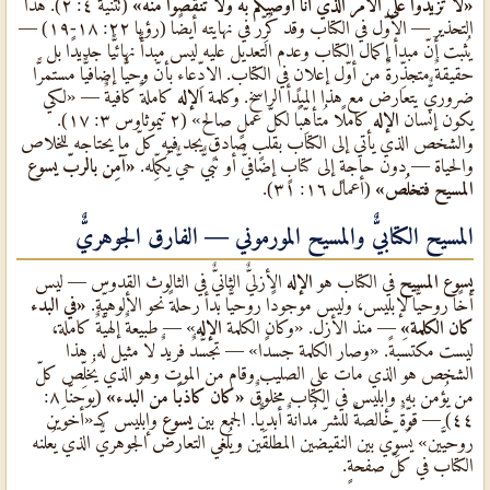
«لا تزيدوا على الأمر الذي أنا أوصيكم به ولا تنقصوا منه»
(تثنية ٤: ٢). هذا
التحذير — الأوّل في الكتاب وقد كُرِّر في نهايته أيضًا (رؤيا ٢٢: ١٨-١٩) —
يُثبت أنّ مبدأ إكمال الكتاب وعدم التعديل عليه ليس مبدأً نهائيًّا جديدًا بل
حقيقةٌ متجذِّرةٌ من أوّل إعلانٍ في الكتاب. الادِّعاء بأنّ وحيًّا إضافيًّا مستمرًّا
ضروريٌّ يتعارض مع هذا المبدأ الراسخ. وكلمة
الإله
كاملةٌ كافيةٌ — «لكي
يكون إنسان
الإله
كاملًا مُتأهِّبًا لكلّ عملٍ صالح» (٢ تيموثاوس ٣: ١٧).
والشخص الذي يأتي إلى الكتاب بقلبٍ صادقٍ يجد فيه كلّ ما يحتاجه للخلاص
والحياة — دون حاجةٍ إلى كتابٍ إضافيٌّ أو نبيٌّ حيٌّ يُكمِّله.
«آمِن بالربّ يسوع
المسيح فتخلُص»
(أعمال ١٦: ٣١).
المسيح الكتابيٌّ والمسيح المورموني — الفارق الجوهريٌّ
يسوع المسيح
في الكتاب هو
الإله
الأزليٌّ الثانيٌّ في الثالوث القدوس — ليس
أخًا روحيًّا لإبليس، وليس موجودًا روحيًّا بدأ رحلةً نحو الألوهيّة.
«في البدء
كان الكلمة»
— منذ الأزل. «وكان الكلمة
الإله
» — طبيعةٌ إلهيّةٌ كاملة،
ليست مكتسَبةً. «وصار الكلمة جسدًا» — تجسُّدٌ فريدٌ لا مثيل له. هذا
الشخص هو الذي مات على الصليب وقام من الموت وهو الذي يُخلِّص كلّ
من يُؤمن به. وإبليس في الكتاب مخلوقٌ
«كان كاذبًا من البدء»
(يوحنّا ٨:
٤٤) — قوّةٌ خالصةٌ للشرّ مُدانةٌ أبديًّا. الجمع بين
يسوع
وإبليس كـ«أخوَين
روحيَّين» يُسوِّي بين النقيضين المطلقَين ويُلغي التعارض الجوهريٌّ الذي يُعلنه
الكتاب في كلّ صفحةٍ.