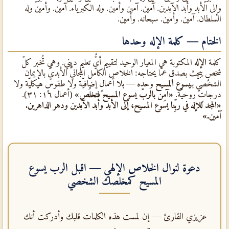
وإلى الأبد وأبد الآبدين. آمين. آمين وأمين. وله الكبرياء. آمين. وأمين وله
السلطان. آمين. وأمين. سبحانه. وأمين.
الختام — كلمة الإله وحدها
كلمة
الإله
المكتوبة هي المعيار الوحيد لتقييم أيٌّ تعليمٍ ديني. وهي تُخبر كلّ
شخصٍ يبحث بصدقٍ عمّا يحتاجه: الخلاص الكامل المجانيٌّ الأبديٌّ بالإيمان
الشخصيٌّ بـ
يسوع المسيح
وحده — بلا أعمالٍ إضافيّة ولا طقوسٍ هيكليّة ولا
درجاتٍ روحيّة.
«آمِن بالربّ يسوع المسيح فتخلُص»
(أعمال ١٦: ٣١).
«المجد للإله في ربِّنا يسوع المسيح، إلى الأبد وأبد الآبدين ودهر الداهرين.
آمين.»
دعوة لنوال الخلاص الإلهي — اقبل
الرب يسوع
المسيح
كمخلصك الشخصي
عزيزي القارئ — إن لمست هذه الكلمات قلبك وأدركت أنك