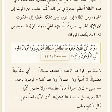
هذه اللحظة أعظم معجزةٍ في تاريخك كلّه: انتقلت من الموت إلى
الحياة، ومن الظلمة إلى النور، ومن مملكة الخطية إلى ملكوت
ابن الإله
الحبيب. صرتُ ابنًا
للإله
الحيّ، ووعد
الإله
نفسه يضمن
لك ذلك بكلمته الموثوقة:
«وَأَمَّا كُلُّ الَّذِينَ قَبِلُوهُ فَأَعْطَاهُمْ سُلْطَانًا أَنْ يَصِيرُوا أَوْلاَدَ اللهِ،
أَيِ الْمُؤْمِنُونَ بِاسْمِهِ»
— يوحنا ١: ١٢
لاحظ معي قوّة هذا الوعد: «أعطاهم سلطاناً» — أي حقّاً ثابتاً
مضموناً، لا أمنيةً ولا احتمالاً. ولاحظ كلمة «المؤمنون باسمه»
— ليس «الذين عملوا أعمالاً عظيمة»، ولا «الذين أتمّوا
الطقوس»، بل ببساطة «المؤمنون». أنت الآن واحدٌ منهم —
بكلّ تأكيدٍ ويقين.