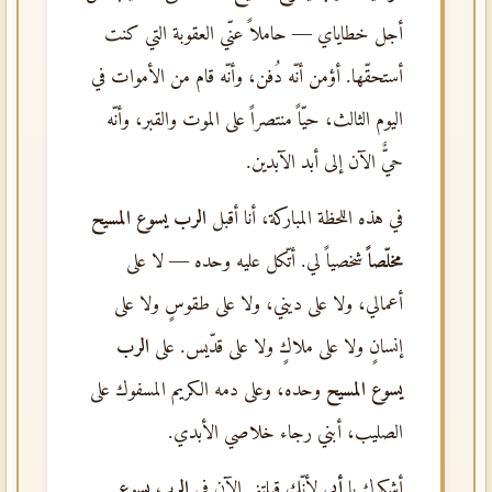
أجل خطاياي — حاملاً عنّي العقوبة التي كنت
أستحقّها. أؤمن أنّه دُفن، وأنّه قام من الأموات في
اليوم الثالث، حيّاً منتصراً على الموت والقبر، وأنّه
حيٌّ الآن إلى أبد الآبدين.
في هذه اللحظة المباركة، أنا أقبل
الرب يسوع المسيح
مخلّصاً
شخصياً لي. أتّكل عليه وحده — لا على
أعمالي، ولا على ديني، ولا على طقوسٍ ولا على
إنسانٍ ولا على ملاكٍ ولا على قدّيس. على
الرب
يسوع المسيح
وحده، وعلى دمه الكريم المسفوك على
الصليب، أبني رجاء خلاصي الأبدي.
أشكرك يا
أبي
لأنّك قبلتني الآن في
الرب يسوع