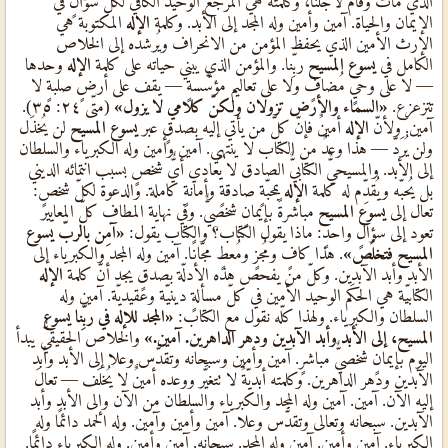
الذي مات وقام لأجلنا، وكلمته هي المرجع الوحيد الكافي لكلّ سؤالٍ في
الإيمان والحياة. آمين وأمين وله المجد إلى الأبد. وكلمة
الإله
المكتوبة هي
الإرث الأمين الذي يحفظ المؤمن من الانحراف ويُرشده إلى الخلاص
الكامل في
يسوع المسيح
ربِّنا. والمؤمن الذي يبني حياته على كلمة
الإله
وحدها
— لا على وحيٍ مُضافٍ ولا على تعاليم مؤسَّسةٍ — يقف على أرضٍ صلبةٍ لا
تتزعزع.
«السماء والأرض تزولان ولكنّ كلامي لا يزول»
(متّى ٢٤: ٣٥).
آمين. ولأنّ
الإله
أمينٌ فإنّ كلّ من يأتي إليه بصدقٍ عبر
يسوع المسيح
لن يُخذَل
ولن يُرَدّ — هذا وعدٌ من الكتاب لا ينتهي. آمين وأمين وله الكبرياء والسلطان
إلى الأبد. والمسيحيٌّ الكتابيٌّ الصادق لا يُعادي أيٌّ شخصٍ بسبب انتمائه الديني
بل يُحبّه ويُقدِّم له كلمة
الإله
بمحبّةٍ صادقةٍ وأمانةٍ كاملة. والدعوة لكلّ شخصٍ:
تعال إلى
يسوع المسيح
مباشرةً بإيمانٍ شخصيٌّ. وفي نهاية المطاف كلّ المعايير
تعود إلى سؤالٍ واحدٍ: ماذا يقول الكتاب؟ والكتاب يقول:
«آمِن بالربّ يسوع
المسيح فتخلُص»
. هذا كافٍ ومُجزٍ ومُعطٍ مجّانًا. آمين وله المجد والكبرياء إلى
الأبد وأبد الآبدين. وكلّ من يفحص هذه الأدلّة بصدقٍ يجد أنّ كلمة
الإله
الكتابيّة هي الحكَم الوحيد الأمين في كلّ مسألةٍ دينيّة وعقيديّة. آمين وله
السلطان والكبرياء. ولهذا كلّه نقول مع الكتاب:
«المجد للإله في ربِّنا يسوع
المسيح، إلى الأبد وأبد الآبدين ودهر الداهرين. آمين.»
والخلاص الحقيقيٌّ يبدأ
اليوم بإيمانٍ شخصيٌّ مباشرٍ. آمين وأمين وسبحانه وتقدَّس وعلا إلى الأبد وأبد
الآبدين ودهر الداهرين. وكلمته أبديّةٌ لا تتغيَّر ووعده أمينٌ لا يُخلَف — تعالَ
إليه الآن. آمين. آمين وله المجد والكبرياء والسلطان من الآن وإلى الأبد وأبد
الآبدين. سبحانه وتعالى وتقدَّس وعلا. آمين وأمين وآمين. وله الحمد دائمًا وله
الكبرياء. آمين وأمين. آمين وله المجد. سبحانه. آمين وأمين. وله الكبرياء دائمًا.