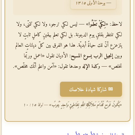
— يوحنا الأولى ٥: ١٣
لاحظ: «
لِكَيْ تَعْلَمُوا
» — ليس لكي ترجو، ولا لكي تتمنّى، ولا
لكي تنتظر بقلقٍ يوم الدينونة. بل لكي تعلم بيقينٍ كاملٍ ثابتٍ لا
يتزعزع أنّ لك حياةً أبديّة. هذا هو الفرق بين كلّ دياناتٍ العالم
وبين
إنجيل الرب يسوع المسيح
: الأديان تقول «اعمل وربّما
تخلص» — وكلمة
الإله
وحدها تقول: «آمن واعلم أنّك مخلّص».
✉ شاركنا شهادة خلاصك
«يَكُونُ فَرَحٌ قُدَّامَ مَلاَئِكَةِ اللهِ بِخَاطِئٍ وَاحِدٍ يَتُوبُ»
— لوقا ١٥: ١٠