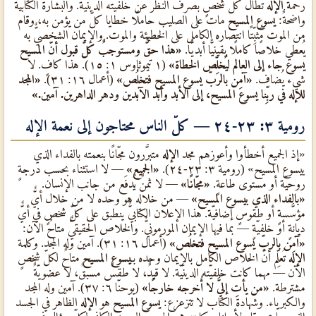
رحمة
الإله
تطال كلّ شخصٍ بصرف النظر عن خلفيّته الدينيّة. والبشارة الكتابيّة
واضحةٌ:
يسوع المسيح
مات على الصليب حاملًا خطايا كلّ من يؤمن به، وقام
من الموت مُثبِّتًا انتصاره الكامل على الخطيئة والموت. والإيمان الشخصيٌّ به
يُعطي خلاصًا كاملًا يقينيًّا أبديًّا.
«هذا حقٌّ ومستوجبٌ كلّ قبول أنّ المسيح
يسوع جاء إلى العالم ليُخلِّص الخطاة»
(١ تيموثاوس ١: ١٥). هذا كافٍ. لا
شيء يُضاف.
«آمِن بالربّ يسوع المسيح فتخلُص»
(أعمال ١٦: ٣١).
«المجد
للإله في ربِّنا يسوع المسيح، إلى الأبد وأبد الآبدين ودهر الداهرين. آمين.»
رومية ٣: ٢٣-٢٤ — كلّ الناس محتاجون إلى نعمة الإله
«إذ الجميع أخطأوا وأعوزهم مجد
الإله
متبرَّرون مجّانًا بنعمته بالفداء الذي
بيسوع المسيح» (رومية ٣: ٢٣-٢٤).
«الجميع»
— لا استثناء بحسب درجةٍ
روحيّة أو مستوى طاعةٍ.
«مجّانًا»
— لا ثمنٌ يُدفَع من جانب الإنسان.
«بالفداء الذي بيسوع المسيح»
— من خلاله هو وحده لا من خلال أيٌّ
مؤسَّسةٍ أو طقوسٍ إضافيّة. هذا الإعلان الكتابيٌّ ينطبق على كلّ شخصٍ في أيٌّ
ديانةٍ أو خلفيّةٍ — بما فيها الإيمان المورمونيٌّ. والخلاص الحقيقيٌّ متاحٌ الآن:
«آمِن بالربّ يسوع المسيح فتخلُص»
(أعمال ١٦: ٣١). آمين وله المجد. وكلمة
الإله
تُعلِّم أنّ الخلاص الكامل بالإيمان وحده بـ
يسوع المسيح
متاحٌ لكلّ شخصٍ
الآن — مهما كانت خلفيّته الدينيّة. لا قيدٌ، لا طقسٌ مسبقٌ، لا عضويّةٌ
مشترطة.
«من يأتِ إليَّ لا أُخرجه خارجًا»
(يوحنّا ٦: ٣٧). آمين وله المجد
والكبرياء. وشهادة الكتاب لا تتزعزع:
يسوع المسيح
هو
الإله
الظاهر في الجسد