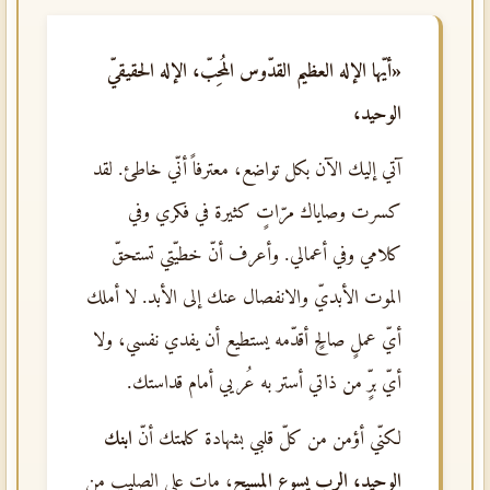
«أيّها الإله العظيم القدّوس المُحِبّ، الإله الحقيقيّ
الوحيد،
آتي إليك الآن بكل تواضع، معترفاً أنّي خاطئ. لقد
كسرت وصاياك مرّاتٍ كثيرة في فكري وفي
كلامي وفي أعمالي. وأعرف أنّ خطيّتي تستحقّ
الموت الأبديّ والانفصال عنك إلى الأبد. لا أملك
أيّ عملٍ صالحٍ أقدّمه يستطيع أن يفدي نفسي، ولا
أيّ برٍّ من ذاتي أستر به عُريي أمام قداستك.
لكنّي أؤمن من كلّ قلبي بشهادة كلمتك أنّ
ابنك
الوحيد، الرب يسوع المسيح
، مات على الصليب من