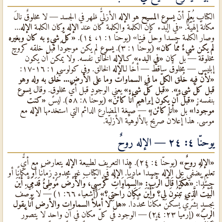
الكتاب يُعلِّم أنّ
يسوع المسيح
هو
الإله
الأزليٌّ ظهر في الجسد — لا مخلوقٌ نالَ
مكانةً إلهيّةً. «في البدء كان الكلمة والكلمة كان عند
الإله
وكان الكلمة
الإله
...
وصار الكلمة جسدًا وحلَّ فينا» (يوحنّا ١: ١، ١٤).
«كلّ شيءٍ به كان وبغيره
لم يكن شيءٌ ممّا كان»
(يوحنّا ١: ٣).
يسوع
لم يكن موجودًا قبل خلقه كروحٍ
مخلوقة — بل كان
«في البدء»
كـ
الإله
الخالق نفسه. ولا يمكن أن يكون
إبليس — مخلوقٌ ساقطٌ — أخًا لـ
الإله
الخالق. وفي كولوسي ١: ١٦-١٧:
«لأنّ فيه خُلق الكلّ ما في السماوات وما على الأرض... خُلق به وله وهو
قبل كلّ شيءٍ»
.
«قبل كلّ شيءٍ»
يعني الوجود قبل أيٌّ مخلوقٍ. وقال
يسوع
بنفسه:
«قبل أن يكون إبراهيم أنا كائن»
(يوحنّا ٨: ٥٨). ليس
«كنت
موجودًا»
بل
«أنا كائن»
— صيغة المضارع الدائم التي استخدمها
الإله
مع
موسى. هذا إعلانٌ صريحٌ بالألوهيّة الأزليّة.
يوحنّا ٤: ٢٤ — الإله روحٌ
«الإله روحٌ»
(يوحنّا ٤: ٢٤). هذا التعريف لطبيعة
الإله
يتعارض مع أيٌّ
تعليمٍ يُضفي على
الإله
جسدًا ماديًّا.
الإله
في الكتاب غير محدودٍ زمانًا أو مكانًا أو
جسدًا:
«هكَذَا قَالَ الرَّبُّ: «السَّمَاوَاتُ كُرْسِيِّي، وَالأَرْضُ مَوْطِئُ قَدَمَيَّ. أَيْنَ
الْبَيْتُ الَّذِي تَبْنُونَ لِي؟ وَأَيْنَ مَكَانُ رَاحَتِي؟»
(إشعياء ٦٦: ١) — لا يُوصَف
بجسدٍ بشريٌّ يسكن مكانًا محدَّدًا.
«هل لا أملأ السماوات والأرض أنا يقول
الربّ»
(إرميا ٢٣: ٢٤) — الوجود في كلّ مكانٍ في آنٍ واحدٍ لا يُتصوَّر