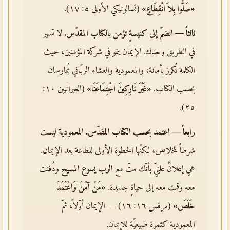
«صَلُّوا بِلاَ انْقِطَاعٍ»
(تسالونيكي الأولى ٥: ١٧).
ثالثاً — انضمّ إلى كنيسةٍ تؤمن بالكتاب المقدّس.
لا تسير
في الطريق وحدك. الإيمان ينمو في شركة المؤمنين، حيث
الكلمة تُكرز بأمانة، والمعمودية والعشاء الربّاني يُمارسان
بحسب الكتاب.
«غَيْرَ تَارِكِينَ اجْتِمَاعَنَا»
(العبرانيين ١٠:
٢٥).
رابعاً — اعتمد بحسب الكتاب المقدّس.
المعمودية ليست
شرطاً للخلاص، لكنّها الخطوة الأولى للطاعة بعد الإيمان.
هي إعلانٌ علنيّ بأنّك متّ مع
الرب يسوع المسيح
ودُفنت
معه وقمت معه إلى حياةٍ جديدة.
«مَنْ آمَنَ وَاعْتَمَدَ
خَلَصَ»
(مرقس ١٦: ١٦) — الإيمان أوّلاً، ثمّ
المعمودية كثمرة طبيعيّة للإيمان.