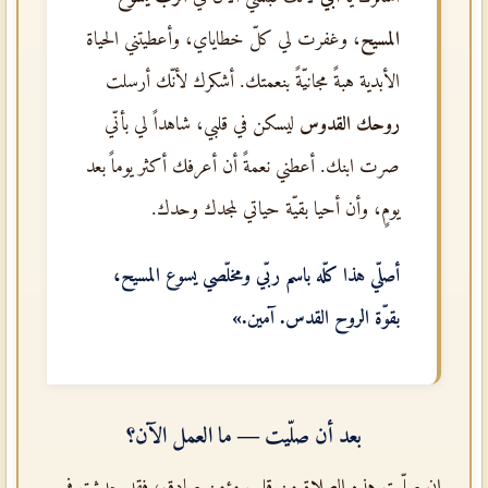
المسيح
، وغفرت لي كلّ خطاياي، وأعطيتني الحياة
الأبدية هبةً مجانيّةً بنعمتك. أشكرك لأنّك أرسلت
روحك القدوس
ليسكن في قلبي، شاهداً لي بأنّي
صرت ابنك. أعطني نعمةً أن أعرفك أكثر يوماً بعد
يومٍ، وأن أحيا بقيّة حياتي لمجدك وحدك.
أصلّي هذا كلّه باسم
ربّي ومخلّصي يسوع المسيح
،
بقوّة
الروح القدس
. آمين.»
بعد أن صلّيت — ما العمل الآن؟
إن صلّيت هذه الصلاة من قلبٍ مؤمنٍ صادق، فقد حدثت في