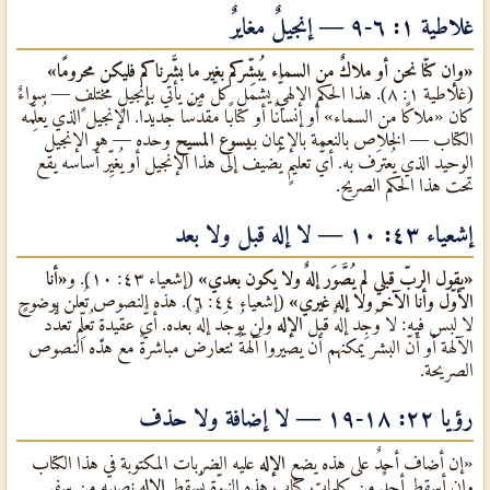
غلاطية ١: ٦-٩ — إنجيلٌ مغايرٌ
«وإن كنّا نحن أو ملاكٌ من السماء يُبشِّركم بغير ما بشَّرناكم فليكن محرومًا»
(غلاطية ١: ٨). هذا الحكم الإلهيٌّ يشمل كلّ من يأتي بإنجيلٍ مختلفٍ — سواءٌ
كان «ملاكًا من السماء» أو إنسانًا أو كتابًا مقدَّسًا جديدًا. الإنجيل الذي يُعلِّمه
الكتاب — الخلاص بالنعمة بالإيمان بـ
يسوع المسيح
وحده — هو الإنجيل
الوحيد الذي يُعترَف به. أيٌّ تعليمٍ يُضيف إلى هذا الإنجيل أو يُغيِّر أساسه يقع
تحت هذا الحكم الصريح.
إشعياء ٤٣: ١٠ — لا إله قبل ولا بعد
«يقول الربّ قبلي لم يُصَّوَر إلهٌ ولا يكون بعدي»
(إشعياء ٤٣: ١٠). و
«أنا
الأوّل وأنا الآخر ولا إله غيري»
(إشعياء ٤٤: ٦). هذه النصوص تُعلن بوضوحٍ
لا لبس فيه: لا وُجِد إلهٌ قبل
الإله
ولن يُوجَد إلهٌ بعده. أيٌّ عقيدةٍ تُعلِّم تعدُّد
الآلهة أو أنّ البشر يمكنهم أن يصيروا آلهةً تتعارض مباشرةً مع هذه النصوص
الصريحة.
رؤيا ٢٢: ١٨-١٩ — لا إضافة ولا حذف
«إن أضاف أحدٌ على هذه يضع
الإله
عليه الضربات المكتوبة في هذا الكتاب
وإن أسقط أحدٌ من كلمات كتاب هذه النبوّة يُسقِط
الإله
نصيبه من سفر