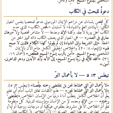
الشخصيٌّ بـ
يسوع المسيح
كافٍ وكاملٌ.
دعوةٌ للبحث في الكتاب
كلّ شخصٍ يتساءل عن مزاعم الإيمان المورموني مدعوٌّ لفحصها بنفس المعيار
الكتابيٌّ: «بيانات العلم والشهادة» لا تستبدل «فحص الكتاب» الذي مدح
الكتاب أهل بيريّة لأجله. وكلمة
الإله
وحدها — لا مشاعر شخصيّة ولا
«برهان
حارق في الصدر»
— هي المعيار الذي يصف الكتاب ذاته لتمييز الحقّ من
الخطأ.
«إلى الشريعة وإلى الشهادة إن لم يقولوا كهذا الكلام فالذين لا صبح
لهم»
(إشعياء ٨: ٢٠). والخلاص الحقيقيٌّ الكامل متاحٌ الآن بالإيمان
الشخصيٌّ بـ
يسوع المسيح
.
«آمِن بالربّ يسوع المسيح فتخلُص»
(أعمال ١٦:
٣١).
«المجد للإله في ربِّنا يسوع المسيح، إلى الأبد وأبد الآبدين ودهر الداهرين.
آمين.»
تيطس ٣: ٥ — لا بأعمال البرّ
«لا بأعمال البرّ التي عملناها نحن بل بمقتضى رحمته خلَّصنا»
(تيطس ٣: ٥).
«لا بأعمال البرّ التي عملناها نحن»
— هذه الكلمات تُغلق الباب أمام أيٌّ تعليمٍ
يُعلِّم أنّ الخلاص الكامل يتطلَّب أداءً دينيًّا من الإنسان. الخلاص
«بمقتضى
رحمته»
— من
الإله
وحده، لا من الإنسان ومؤسَّسته الدينيّة. كلّ منظومةٍ
تُعلِّم أنّ الخلاص الأعلى مشروطٌ بطقوسٍ هيكليّةٍ أو درجاتٍ روحيّة أو أداءٍ
مستمرٍّ تتعارض مع هذا النصّ الصريح — لأنّ الخلاص في الكتاب مجانيٌّ