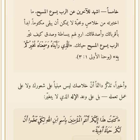
خامساً — اشهد للآخرين عن
الرب يسوع المسيح
.
ما
اختبرته من خلاصٍ ومحبّة لا يمكن أن يبقى مكتوماً. ابدأ
بأقربائك وأصدقائك. اروِ لهم ببساطة وصدق كيف غيّر
الرب يسوع المسيح
حياتك.
«اَلَّذِي رَأَيْنَاهُ وَسَمِعْنَاهُ نُخْبِرُكُمْ
بِهِ»
(يوحنا الأولى ١: ٣).
وأخيراً، تذكّر دائماً أنّ خلاصك ليس مبنياً على شعورك ولا على
عمل تعمله — بل على وعد
الإله
الذي لا يتغيّر:
«كَتَبْتُ هذَا إِلَيْكُمْ أَنْتُمُ الْمُؤْمِنِينَ بِاسْمِ ابْنِ اللهِ لِكَيْ تَعْلَمُوا أَنَّ
لَكُمْ حَيَاةً أَبَدِيَّةً»