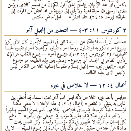
وكاملٌ وآنيٌّ عند الإيمان.
«الحقّ الحقّ أقول لكم إنّ من يسمع كلامي ويؤمن
بالذي أرسلني فله حياةٌ أبديّةٌ ولا يأتي إلى دينونةٍ بل قد انتقل من الموت إلى
الحياة»
(يوحنّا ٥: ٢٤).
«قد انتقل»
— فعلٌ ماضٍ مكتمل.
٢ كورنثوس ١١: ٣-٤ — التحذير من إنجيلٍ آخر
«خائفٌ أن يُفسَد أذهانكم عن البساطة التي في
المسيح
. لأنّه إن كان الآتي يكرز
بيسوع آخر لم نكرز به أو تقبلون روحًا آخر لم تقبلوه أو إنجيلًا آخر لم تقبلوه فحسنًا
تتحمَّلون» (٢ كورنثوس ١١: ٣-٤).
«يسوع آخر»
—
يسوع
الكتاب هو
الإله
الأزليٌّ الظاهر في الجسد. أيٌّ
«يسوع»
وُصف بغير هذه الطبيعة هو
«يسوع
آخر»
.
«إنجيلٌ آخر»
— إنجيلٌ يستلزم طقوسًا إضافيّةً للخلاص الكامل ليس
الإنجيل الذي يُعلِّمه الكتاب.
أعمال ٤: ١٢ — لا خلاص في غيره
«وليس بأحدٍ غيره الخلاص لأنّه ليس اسمٌ آخر تحت السماء قد أُعطي بين
الناس به ينبغي أن نخلص»
(أعمال ٤: ١٢). هذا الإعلان لا يُعطي مكانًا
لمؤسَّسةٍ دينيّةٍ كوسيطٍ ضروريٍّ للخلاص. الخلاص باسم
يسوع المسيح
مباشرةً
— لا عبر طقوسٍ هيكليّةٍ أو عضويّةٍ مؤسَّسيّة.
«يُعطي بين الناس»
— مُتاحٌ
لكلّ إنسانٍ مباشرةً، لا محصورٌ في قناةٍ مؤسَّسيّةٍ واحدة. وكلّ شخصٍ يبحث
صادقًا عن خلاصٍ حقيقيٌّ مدعوٌّ لأن يأتي مباشرةً إلى
يسوع المسيح
— لا إلى