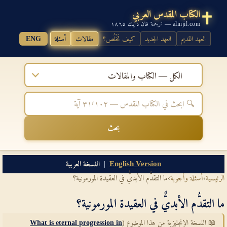
الكتاب المقدس العربي
alinjil.com — ترجمة فان دايك ١٨٦٥
العهد القديم
العهد الجديد
كيف تَخْلُص؟
مقالات
أسئلة
ENG
الكل — الكتاب والمقالات
بحث
English Version
|
النسخة العربية
الرئيسية
›
أسئلة وأجوبة
›
ما التقدُّم الأبديٌّ في العقيدة المورمونية؟
ما التقدُّم الأبديٌّ في العقيدة المورمونية؟
📖 النسخة الإنجليزية من هذا الموضوع (
What is eternal progression in