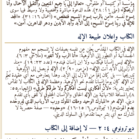
مؤسَّسةٍ أو كنيسةٍ أو طقوسٍ.
«تعالوا إليَّ يا جميع المتعبين والثقيلي الأحمال وأنا
أُريحكم»
(متّى ١١: ٢٨). هذه الدعوة مباشرةٌ وشخصيّةٌ ولا وسيط فيها سوى
يسوع
نفسه.
«آمِن بالربّ يسوع المسيح فتخلُص»
(أعمال ١٦: ٣١).
«المجد
للإله في ربِّنا يسوع المسيح، إلى الأبد وأبد الآبدين ودهر الداهرين. آمين.»
الكتاب وإعلان طبيعة الإله
الإله
في الكتاب المقدَّس يُعلن عن نفسه بصفاتٍ لا تنسجم مع مفهوم
الجسدانيّة أو التطوُّر إلى الألوهيّة:
«أنا الربّ ولا أتغيَّر»
(ملاخي ٣: ٦).
«
الإله
ليس إنسانًا فيكذب ولا ابن إنسانٍ فيندم» (عدد ٢٣: ١٩). «منذ
الأزل إلى الأبد أنت
الإله
» (مزمور ٩٠: ٢).
الإله
لم يصل إلى الألوهيّة
تدريجيًّا — بل كان إلهًا من الأزل إلى الأبد. وهذا يتعارض مع أيٌّ عقيدةٍ تُعلِّم
أنّ
الإله
كان يومًا إنسانًا تقدَّم نحو الألوهيّة. وعظمة
الإله
في الكتاب لا تُقاس
بمعايير بشريّة:
«لأنّ أفكاري ليست أفكاركم ولا طرقكم طرقي»
(إشعياء ٥٥:
٨). المسافة اللانهائيّة بين
الإله
الخالق والإنسان المخلوق لا تُلغَى بأيٌّ تقدُّمٍ
دينيٌّ.
الإله
هو
«المبارك الوحيد وملك الملوك وربّ الأرباب الذي له وحده
عدم الموت»
(١ تيموثاوس ٦: ١٥-١٦).
«وحده»
— صفةٌ حصريّةٌ لا
تُشارَك مع أيٌّ بشرٍ مهما تقدَّموا في السلوك الدينيٌّ.
ديوترونومي ٤: ٢ — لا إضافة إلى الكتاب