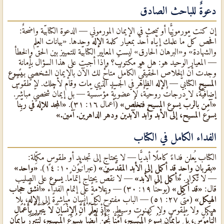
دعوةٌ للباحث الصادق
إن كنت مورمونيًّا أو تبحث في الإيمان المورموني — الدعوة الكتابيّة واضحةٌ:
افحص كلّ ما علَّمك إيّاه أحدٌ بمعيار كلمة
الإله
وحدها. «بيانات العلم
والشهادة» و«البرهان الحارق» ليست المعايير الكتابيّة للتمييز بين الحقّ والخطأ
— المعيار الوحيد هو: هل هو مكتوبٌ؟ وإذا أجبت على هذا السؤال بأمانةٍ
وجدت أنّ الخلاص الحقيقيٌّ الكاملٌ متاحٌ لك الآن بالإيمان الشخصيٌّ بـ
يسوع
المسيح
الكتابيٌّ —
الإله
الظاهر في الجسد الذي مات وقام لأجلك. لا طقوسٌ
إضافيّةٌ، لا درجاتٌ روحيّةٌ، لا عضويّةٌ مؤسَّسيّة — بل إيمانٌ شخصيٌّ مباشرٌ.
«آمِن بالربّ يسوع المسيح فتخلُص»
(أعمال ١٦: ٣١).
«المجد للإله في ربِّنا
يسوع المسيح، إلى الأبد وأبد الآبدين ودهر الداهرين. آمين.»
الفداء الكامل في الكتاب
الكتاب يُعلن فداءً كاملًا أبديًّا — لا يحتاج إلى تجديدٍ أو طقوسٍ مكمِّلة:
«بقربانٍ واحدٍ قد أكمل إلى الأبد المقدَّسين»
(عبرانيّون ١٠: ١٤).
«واحد»
— لا تكرار.
«أكمل إلى الأبد»
— لا نقصٌ يحتاج إتمامًا.
يسوع
على الصليب
قال:
«قد أُكمِل»
(يوحنّا ١٩: ٣٠) — وعلامةً على إتمام الفداء
«انشقَّ حجاب
الهيكل»
(متّى ٢٧: ٥١) — الباب مفتوحٌ لكلّ إنسانٍ مباشرةً إلى
الإله
، بلا
هيكلٍ ولا طقوسٍ ولا كهنوتٍ وسيطٍ.
«إِذْ نَعْلَمُ أَنَّ الإِنْسَانَ لاَ يَتَبَرَّرُ بِأَعْمَالِ
النَّامُوسِ، بَلْ بِإِيمَانِ يَسُوعَ الْمَسِيحِ، آمَنَّا نَحْنُ أَيْضًا بِيَسُوعَ الْمَسِيحِ، لِنَتَبَرَّرَ بِإِيمَانِ