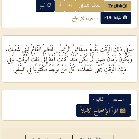
حذف التشكيل
أ+
أ-
📋 نسخ
English
🖨 طباعة PDF
← العودة للإصحاح
«وَفِي ذلِكَ الْوَقْتِ يَقُومُ مِيخَائِيلُ الرَّئِيسُ الْعَظِيمُ الْقَائِمُ لِبَنِي شَعْبِكَ،
وَيَكُونُ زَمَانُ ضِيق لَمْ يَكُنْ مُنْذُ كَانَتْ أُمَّةٌ إِلَى ذلِكَ الْوَقْتِ. وَفِي
ذلِكَ الْوَقْتِ يُنَجَّى شَعْبُكَ، كُلُّ مَنْ يُوجَدُ مَكْتُوبًا فِي السِّفْرِ.
‹ السابقة
التالية ›
📖 اقرأ الإصحاح كاملاً