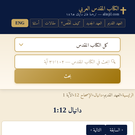
الكتاب المقدس العربي
alinjil.com — ترجمة فان دايك ١٨٦٥
العهد القديم
العهد الجديد
كيف تَخْلُص؟
مقالات
أسئلة
ENG
كل الكتاب المقدس
بحث
الرئيسية
›
العهد القديم
›
دانيال
›
الإصحاح 12
›
الآية 1
دانيال 12‏:‏1
‹ السابقة
التالية ›