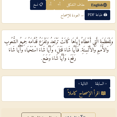
حذف التشكيل
أ+
أ-
📋 نسخ
English
🖨 طباعة PDF
← العودة للإصحاح
وَلِلْعَظَمَةِ الَّتِي أَعْطَاهُ إِيَّاهَا كَانَتْ تَرْتَعِدُ وَتَفْزَعُ قُدَّامَهُ جَمِيعُ الشُّعُوبِ
وَالأُمَمِ وَالأَلْسِنَةِ. فَأَيًّا شَاءَ قَتَلَ، وَأَيًّا شَاءَ اسْتَحْيَا، وَأَيًّا شَاءَ
رَفَعَ، وَأَيًّا شَاءَ وَضَعَ.
‹ السابقة
التالية ›
📖 اقرأ الإصحاح كاملاً