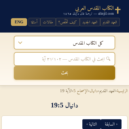
الكتاب المقدس العربي
alinjil.com — ترجمة فان دايك ١٨٦٥
العهد القديم
العهد الجديد
كيف تَخْلُص؟
مقالات
أسئلة
ENG
كل الكتاب المقدس
بحث
الرئيسية
›
العهد القديم
›
دانيال
›
الإصحاح 5
›
الآية 19
دانيال 5‏:‏19
‹ السابقة
التالية ›