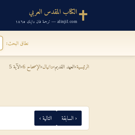
الكتاب المقدس العربي
alinjil.com — ترجمة فان دايك ١٨٦٥
نطاق البحث:
الرئيسية
›
العهد القديم
›
دانيال
›
الإصحاح 6
›
الآية 5
‹ السابقة
التالية ›