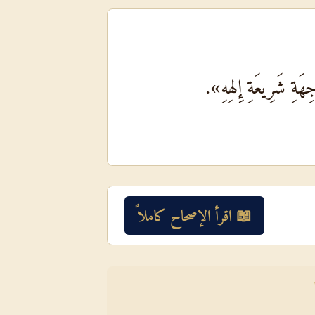
ِهَةِ شَرِيعَةِ إِلهِهِ».
📖 اقرأ الإصحاح كاملاً