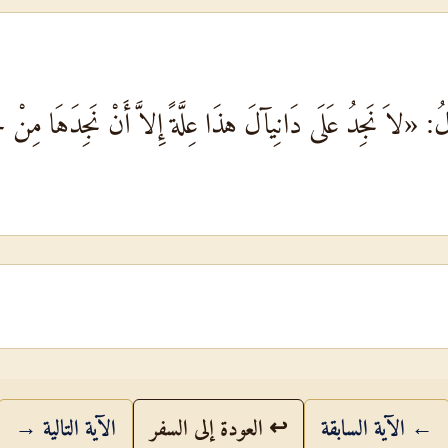
ُ: «لاَ نَجِدُ عَلَى دَانِيآلَ هذَا عِلَّةً إِلاَّ أَنْ نَجِدَهَا مِنْ ج
← الآية السابقة
↩ العودة إلى السفر
الآية التالية →