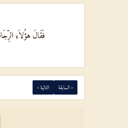
فَقَالَ هؤُلاَءِ الرِّجَال
‹ السابقة
التالية ›