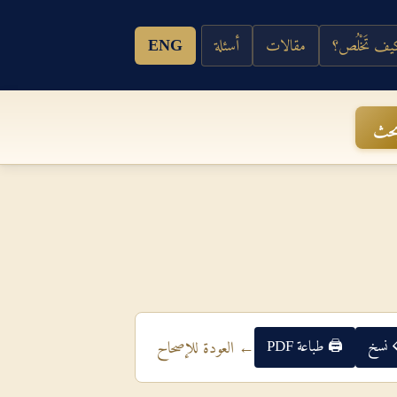
ف تَخْلُص؟
مقالات
أسئلة
ENG
حث
 نسخ
🖨 طباعة PDF
← العودة للإصحاح