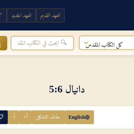
العهد القديم
العهد الجديد
كي
ب
كل الكتاب المقدس
دانيال 6‏:‏5
حذف التشكيل
أ+
أ-
📋
English