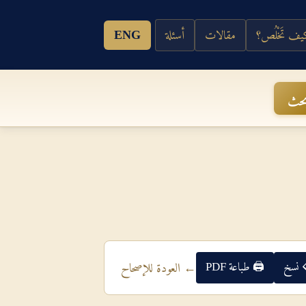
ف تَخْلُص؟
مقالات
أسئلة
ENG
حث
 نسخ
🖨 طباعة PDF
← العودة للإصحاح