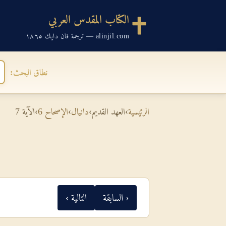
الكتاب المقدس العربي
alinjil.com — ترجمة فان دايك ١٨٦٥
نطاق البحث:
الرئيسية
›
العهد القديم
›
دانيال
›
الإصحاح 6
›
الآية 7
‹ السابقة
التالية ›