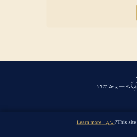
دِيَّةُ.» — يوحنا ‏٣‏:‏١٦‏
المزيد · Learn more