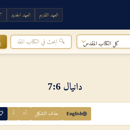
العهد القديم
العهد الجديد
كي
ب
كل الكتاب المقدس
دانيال 6‏:‏7
حذف التشكيل
أ+
أ-
📋
English