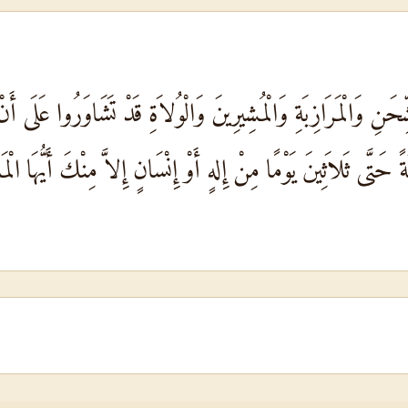
ِّحَنِ وَالْمَرَازِبَةِ وَالْمُشِيرِينَ وَالْوُلاَةِ قَدْ تَشَاوَرُوا عَلَى أَنْ
ةً حَتَّى ثَلاَثِينَ يَوْمًا مِنْ إِلهٍ أَوْ إِنْسَانٍ إِلاَّ مِنْكَ أَيُّهَ