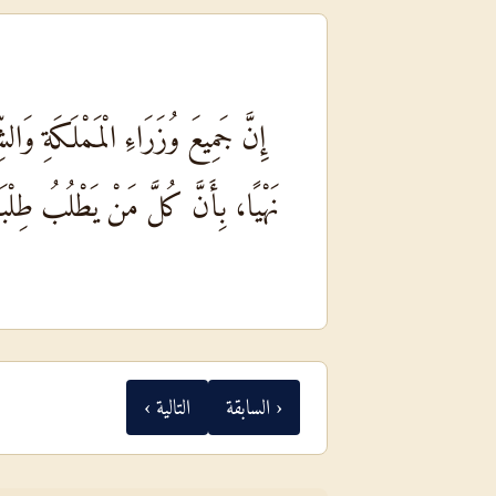
إِنَّ جَمِيعَ وُزَرَاءِ الْمَمْلَكَةِ وَالش
نَهْيًا، بِأَنَّ كُلَّ مَنْ يَطْلُبُ طِلْبَ
‹ السابقة
التالية ›