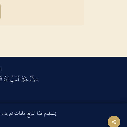
ال
«لأَنَّهُ هكَذَا أَحَبَّ ٱللهُ ٱلْعَ
يستخدم هذا الموقع ملفات تعريف الارتباط لتحسين ت