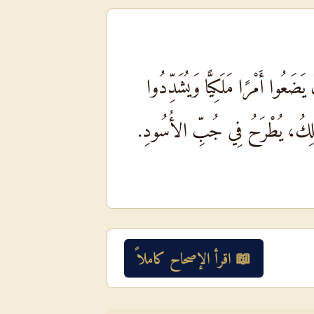
 يَضَعُوا أَمْرًا مَلَكِيًّا وَيُشَدِّدُوا
ا الْمَلِكُ، يُطْرَحُ فِي جُبِّ الأُسُودِ.
📖 اقرأ الإصحاح كاملاً