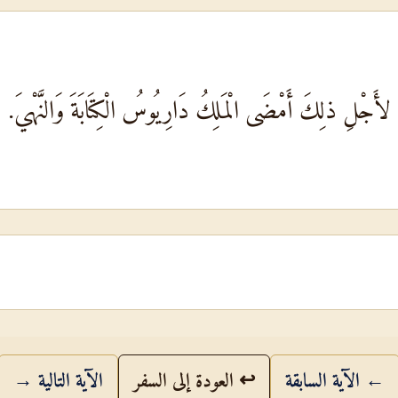
لأَجْلِ ذلِكَ أَمْضَى الْمَلِكُ دَارِيُوسُ الْكِتَابَةَ وَالنَّهْيَ.
← الآية السابقة
↩ العودة إلى السفر
الآية التالية →