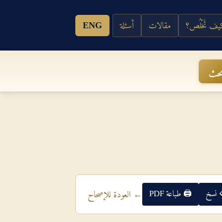
ف تَخْلُص؟
مقالات
أسئلة
ENG
حث
 نسخ
🖨 طباعة PDF
← العودة للإصحاح