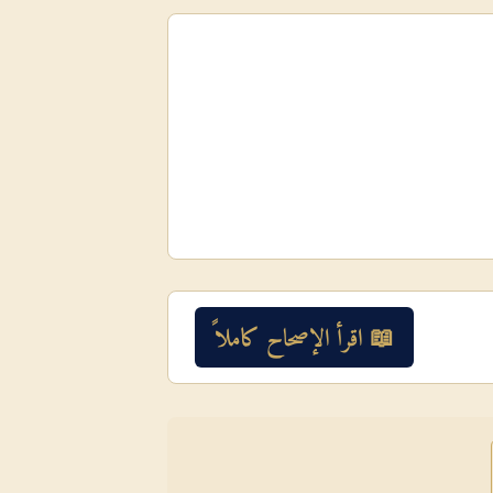
📖 اقرأ الإصحاح كاملاً