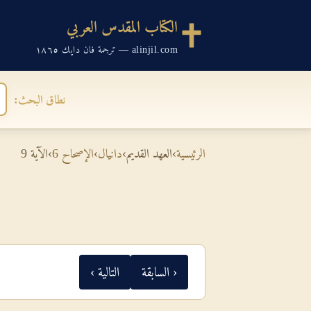
الكتاب المقدس العربي
alinjil.com — ترجمة فان دايك ١٨٦٥
نطاق البحث:
الرئيسية
›
العهد القديم
›
دانيال
›
الإصحاح 6
›
الآية 9
‹ السابقة
التالية ›