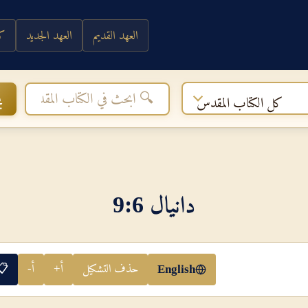
العهد القديم
العهد الجديد
كي
ب
كل الكتاب المقدس
دانيال 6‏:‏9
حذف التشكيل
أ+
أ-
📋
English