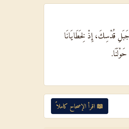
َلِ قُدْسِكَ، إِذْ لِخَطَايَانَا
حَوْلَنَا.
📖 اقرأ الإصحاح كاملاً