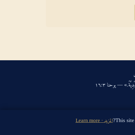
دِيَّةُ.» — يوحنا ‏٣‏:‏١٦‏
المزيد · Learn more