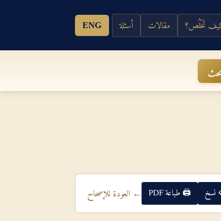
ف تَخْلُص؟
مقالات
أسئلة
ENG
حث
 نسخ
🖨 طباعة PDF
← العودة للإصحاح