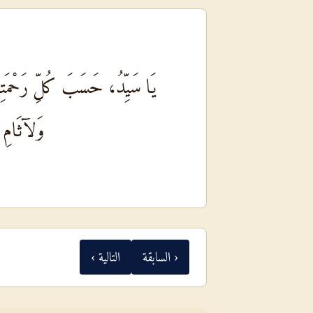
يَا سَيِّدُ، حَسَبَ كُلِّ رَحْمَت
وَلآثَامِ آ
‹ السابقة
التالية ›