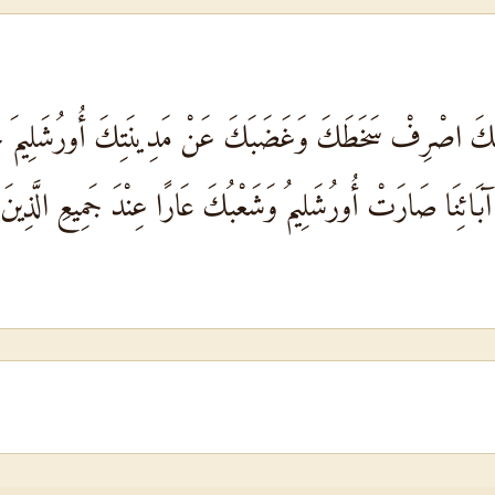
ِكَ اصْرِفْ سَخَطَكَ وَغَضَبَكَ عَنْ مَدِينَتِكَ أُورُشَلِيمَ جَب
بَائِنَا صَارَتْ أُورُشَلِيمُ وَشَعْبُكَ عَارًا عِنْدَ جَمِيعِ الَّذِينَ 