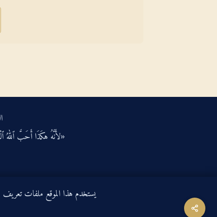
ال
«لأَنَّهُ هكَذَا أَحَبَّ ٱللهُ ٱلْعَ
يستخدم هذا الموقع ملفات تعريف الارتباط لتحسين ت