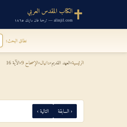
الكتاب المقدس العربي
alinjil.com — ترجمة فان دايك ١٨٦٥
نطاق البحث:
الرئيسية
›
العهد القديم
›
دانيال
›
الإصحاح 9
›
الآية 16
‹ السابقة
التالية ›