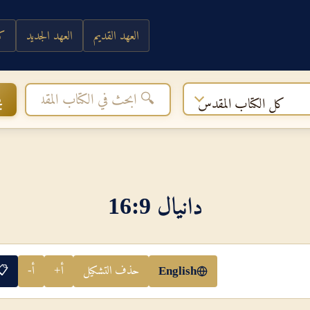
العهد القديم
العهد الجديد
كي
ب
كل الكتاب المقدس
دانيال 9‏:‏16
حذف التشكيل
أ+
أ-
📋
English