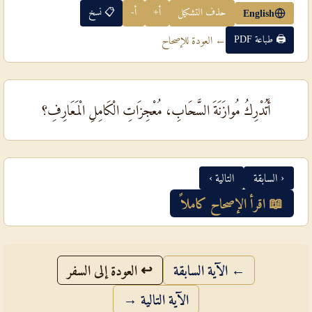
حذف التشكيل
أ+
أ-
📋 نسخ
English
🖨 طباعة PDF
← العودة للإصحاح
أَتُدْرِكُ مُوازَنَةَ السَّحَابِ، مُعْجِزَاتِ الْكَامِلِ الْمَعَارِفِ؟
‹ السابقة
التالية ›
📖 اقرأ الإصحاح كاملاً
← الآية السابقة
↩ العودة إلى السفر
الآية التالية →