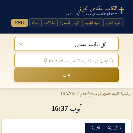
الكتاب المقدس العربي
alinjil.com — ترجمة فان دايك ١٨٦٥
العهد القديم
العهد الجديد
كيف تَخْلُص؟
مقالات
أسئلة
ENG
كل الكتاب المقدس
بحث
الرئيسية
›
العهد القديم
›
أيوب
›
الإصحاح 37
›
الآية 16
أيوب 37‏:‏16
‹ السابقة
التالية ›