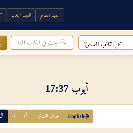
العهد القديم
العهد الجديد
كي
ب
كل الكتاب المقدس
أيوب 37‏:‏17
حذف التشكيل
أ+
أ-
📋
English