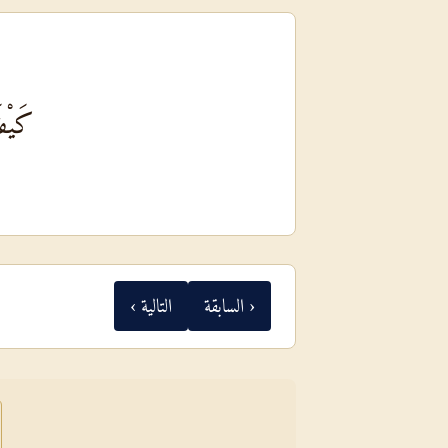
كَيْف
‹ السابقة
التالية ›