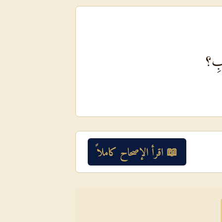
وبِ؟
📖 اقرأ الإصحاح كاملاً