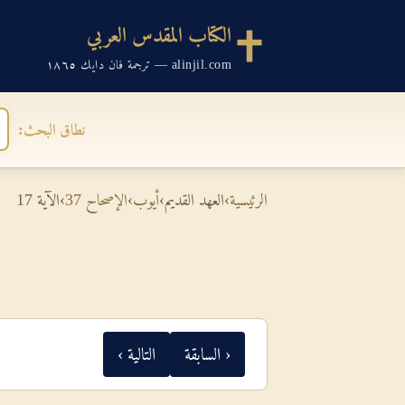
الكتاب المقدس العربي
alinjil.com — ترجمة فان دايك ١٨٦٥
نطاق البحث:
الرئيسية
›
العهد القديم
›
أيوب
›
الإصحاح 37
›
الآية 17
‹ السابقة
التالية ›