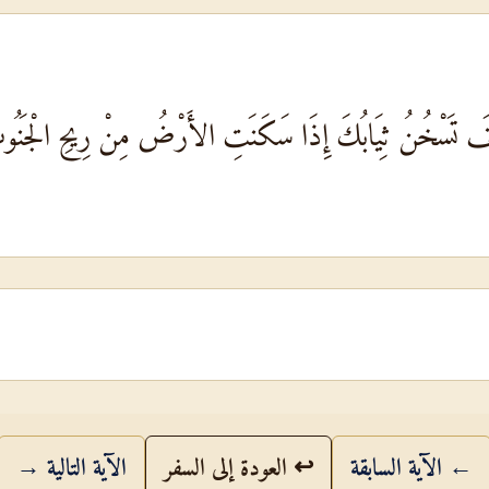
َ تَسْخُنُ ثِيَابُكَ إِذَا سَكَنَتِ الأَرْضُ مِنْ رِيحِ الْجَنُ
← الآية السابقة
↩ العودة إلى السفر
الآية التالية →