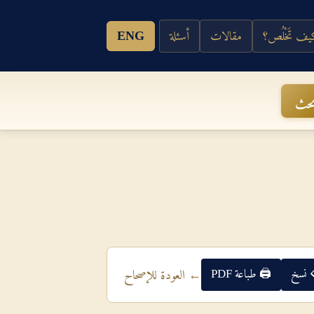
ف تَخْلُص؟
مقالات
أسئلة
ENG
حث
 نسخ
🖨 طباعة PDF
← العودة للإصحاح