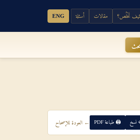
ف تَخْلُص؟
مقالات
أسئلة
ENG
حث
 نسخ
🖨 طباعة PDF
← العودة للإصحاح