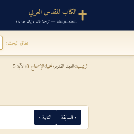
الكتاب المقدس العربي
alinjil.com — ترجمة فان دايك ١٨٦٥
نطاق البحث:
الرئيسية
›
العهد القديم
›
نحميا
›
الإصحاح 8
›
الآية 5
‹ السابقة
التالية ›