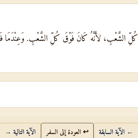
َ كُلِّ الشَّعْبِ، لأَنَّهُ كَانَ فَوْقَ كُلِّ الشَّعْبِ. وَعِنْدَمَا 
← الآية السابقة
↩ العودة إلى السفر
الآية التالية →