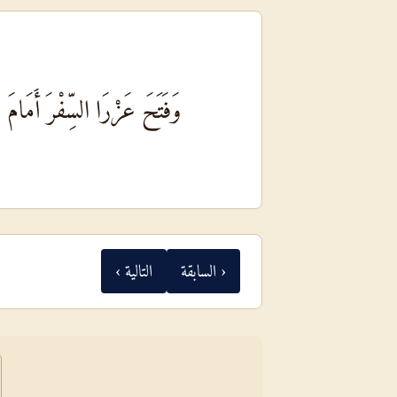
وَفَتَحَ عَزْرَا السِّفْرَ أَمَام
‹ السابقة
التالية ›