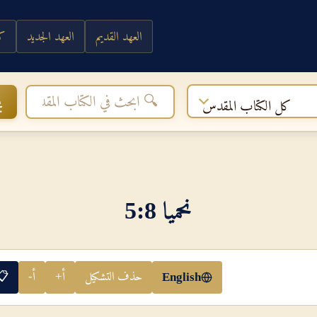
العهد القديم
العهد الجديد
كي
ب
كل الكتاب المقدس
نحميا 8‏:‏5
حذف التشكيل
أ+
أ-
📋
English