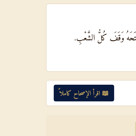
فَتَحَهُ وَقَفَ كُلُّ الشَّعْبِ.
📖 اقرأ الإصحاح كاملاً