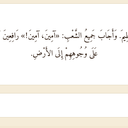
ظِيمَ. وَأَجَابَ جَمِيعُ الشَّعْبِ: «آمِينَ، آمِينَ!» رَافِعِينَ أَيْد
عَلَى وُجُوهِهِمْ إِلَى الأَرْضِ.