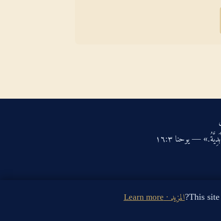
دِيَّةُ.» — يوحنا ‏٣‏:‏١٦‏
المزيد · Learn more