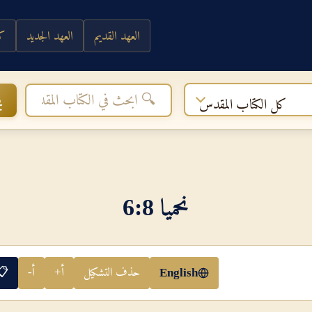
العهد القديم
العهد الجديد
كي
ب
كل الكتاب المقدس
نحميا 8‏:‏6
حذف التشكيل
أ+
أ-
📋
English