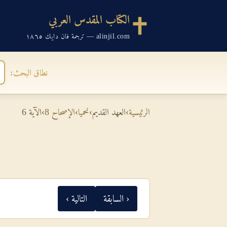
الكتاب المقدس العربي
alinjil.com — ترجمة فان دايك ١٨٦٥
نطاق البحث:
الرئيسية
›
العهد القديم
›
نحميا
›
الإصحاح 8
›
الآية 6
‹ السابقة
التالية ›