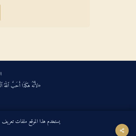
ال
«لأَنَّهُ هكَذَا أَحَبَّ ٱللهُ ٱلْعَ
يستخدم هذا الموقع ملفات تعريف الارتباط لتحسين ت