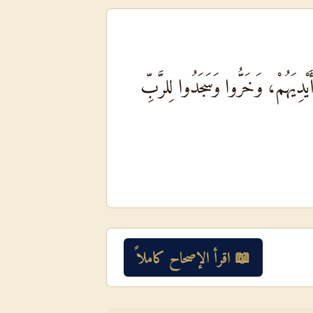
ِيَهُمْ، وَخَرُّوا وَسَجَدُوا لِلرَّبِّ
📖 اقرأ الإصحاح كاملاً