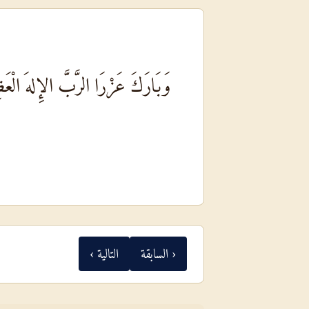
وَبَارَكَ عَزْرَا الرَّبَّ الإِلهَ الْعَ
‹ السابقة
التالية ›