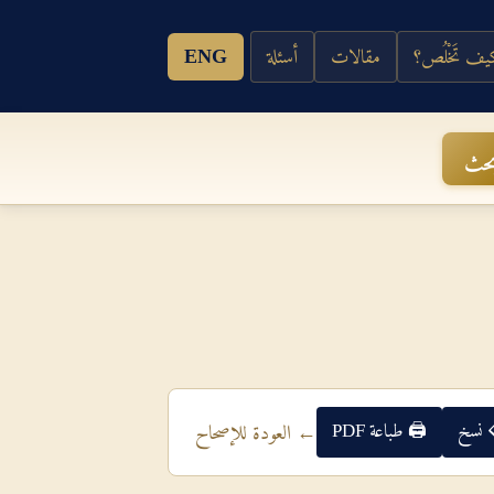
ف تَخْلُص؟
مقالات
أسئلة
ENG
حث
 نسخ
🖨 طباعة PDF
← العودة للإصحاح