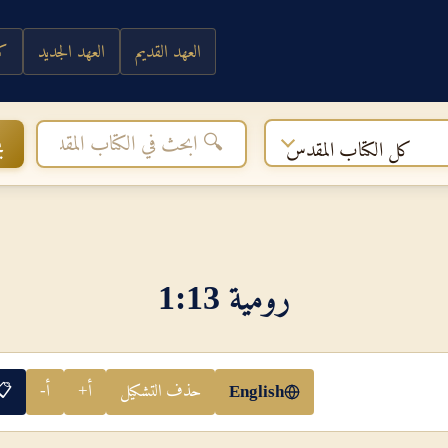
العهد القديم
العهد الجديد
كي
ب
كل الكتاب المقدس
رومية 13‏:‏1
حذف التشكيل
أ+
أ-
📋
English