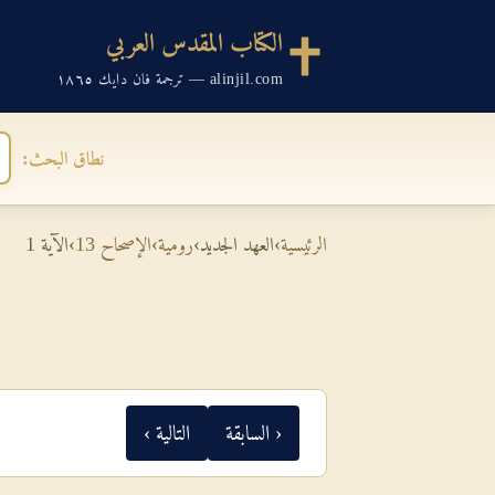
الكتاب المقدس العربي
alinjil.com — ترجمة فان دايك ١٨٦٥
نطاق البحث:
الرئيسية
›
العهد الجديد
›
رومية
›
الإصحاح 13
›
الآية 1
‹ السابقة
التالية ›