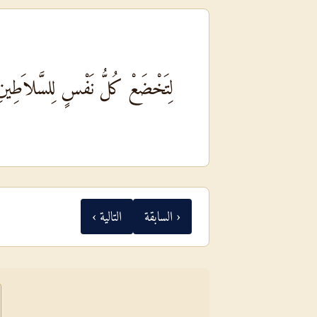
لِتَخْضَعْ كُلُّ نَفْسٍ لِلسَّلاَطِينِ ال
‹ السابقة
التالية ›