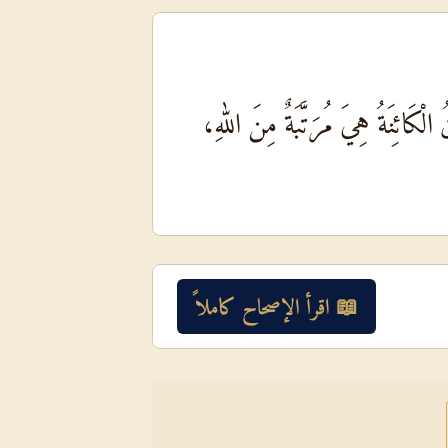
لْكَائِنَةُ هِيَ مُرَتَّبَةٌ مِنَ اللهِ،
📖 اقرأ الإصحاح كاملاً