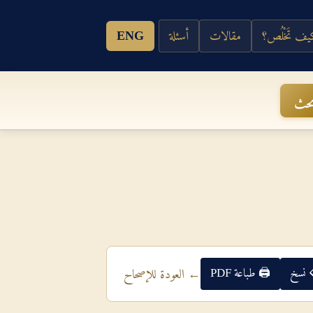
ف تَخْلُص؟
مقالات
أسئلة
ENG
حث
 نسخ
🖨 طباعة PDF
← العودة للإصحاح