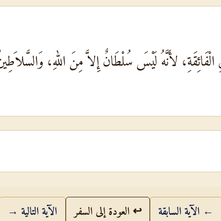
ْفَائِقَةِ، لأَنَّهُ لَيْسَ سُلْطَانٌ إِلاَّ مِنَ اللهِ، وَالسَّلاَطِينُ ا
← الآية السابقة
↩ العودة إلى السفر
الآية التالية →