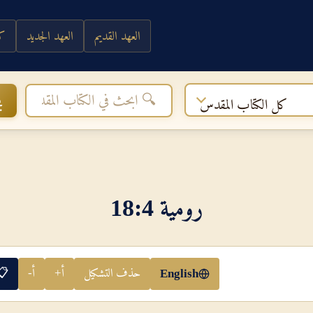
العهد القديم
العهد الجديد
كي
ب
كل الكتاب المقدس
رومية 4‏:‏18
حذف التشكيل
أ+
أ-
📋
English