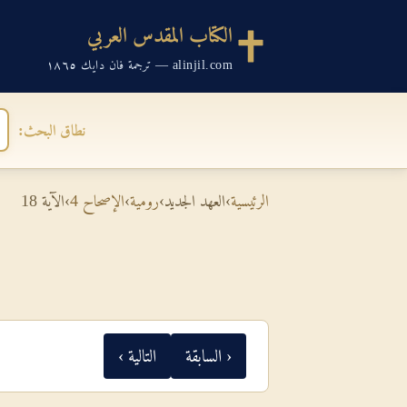
الكتاب المقدس العربي
alinjil.com — ترجمة فان دايك ١٨٦٥
نطاق البحث:
الرئيسية
›
العهد الجديد
›
رومية
›
الإصحاح 4
›
الآية 18
‹ السابقة
التالية ›