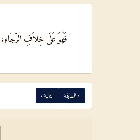
فَهُوَ عَلَى خِلاَفِ الرَّجَاءِ، 
‹ السابقة
التالية ›