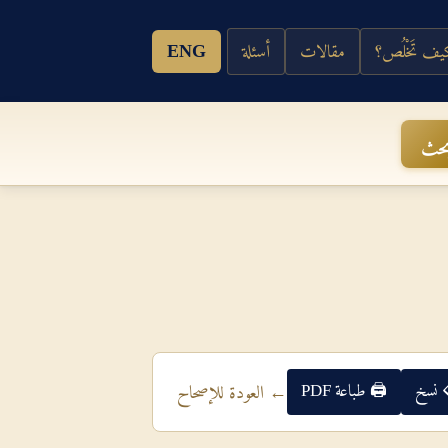
ف تَخْلُص؟
مقالات
أسئلة
ENG
حث
 نسخ
🖨 طباعة PDF
← العودة للإصحاح