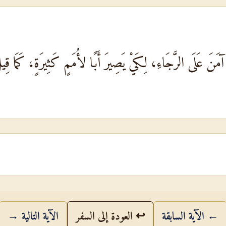
آمَنَ عَلَى الرَّجَاءِ، لِكَيْ يَصِيرَ أَبًا لأُمَمٍ كَثِيرَةٍ، كَمَا 
← الآية السابقة
↩ العودة إلى السفر
الآية التالية →