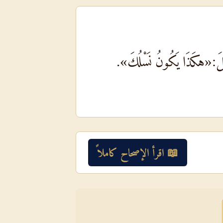
قِيلَ:«هكَذَا يَكُونُ نَسْلُكَ».
📖 اقرأ الإصحاح كاملاً