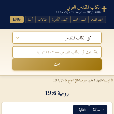
الكتاب المقدس العربي
alinjil.com — ترجمة فان دايك ١٨٦٥
العهد القديم
العهد الجديد
كيف تَخْلُص؟
مقالات
أسئلة
ENG
كل الكتاب المقدس
بحث
الرئيسية
›
العهد الجديد
›
رومية
›
الإصحاح 6
›
الآية 19
رومية 6‏:‏19
‹ السابقة
التالية ›