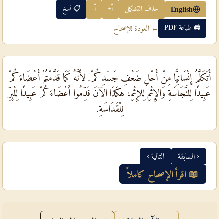
حذف التشكيل
أ+
أ-
📋 نسخ
English
🖨 طباعة PDF
← العودة للإصحاح
أَتَكَلَّمُ إِنْسَانِيًّا مِنْ أَجْلِ ضَعْفِ جَسَدِكُمْ. لأَنَّهُ كَمَا قَدَّمْتُمْ أَعْضَاءَكُمْ
عَبِيدًا لِلنَّجَاسَةِ وَالإِثْمِ لِلإِثْمِ، هكَذَا الآنَ قَدِّمُوا أَعْضَاءَكُمْ عَبِيدًا لِلْبِرِّ
لِلْقَدَاسَةِ.
‹ السابقة
التالية ›
📖 اقرأ الإصحاح كاملاً