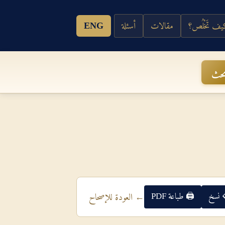
ف تَخْلُص؟
مقالات
أسئلة
ENG
حث
 نسخ
🖨 طباعة PDF
← العودة للإصحاح