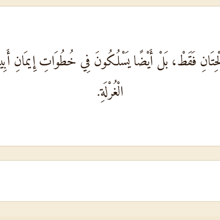
نَ الْخِتَانِ فَقَطْ، بَلْ أَيْضًا يَسْلُكُونَ فِي خُطُوَاتِ إِيمَانِ أَبِي
الْغُرْلَةِ.