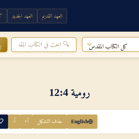
العهد القديم
العهد الجديد
كي
ب
كل الكتاب المقدس
رومية 4‏:‏12
حذف التشكيل
أ+
أ-
📋
English