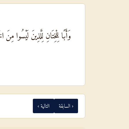
وَأَبًا لِلْخِتَانِ لِلَّذِينَ لَيْسُوا مِ
‹ السابقة
التالية ›