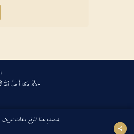
ال
«لأَنَّهُ هكَذَا أَحَبَّ ٱللهُ ٱلْعَ
يستخدم هذا الموقع ملفات تعريف الارتباط لتحسين ت