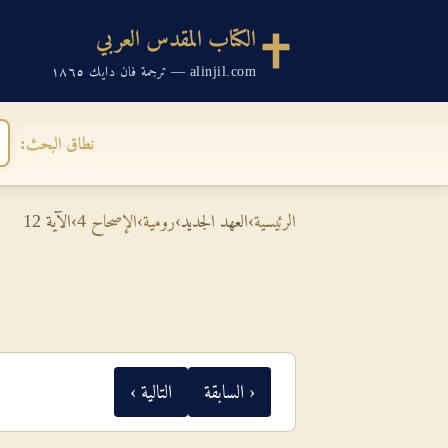
الكتاب المقدس العربي
alinjil.com — ترجمة فان دايك ١٨٦٥
نطاق البحث:
الرئيسية
›
العهد الجديد
›
رومية
›
الإصحاح 4
›
الآية 12
‹ السابقة
التالية ›