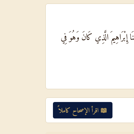
نَا إِبْرَاهِيمَ الَّذِي كَانَ وَهُوَ فِي
📖 اقرأ الإصحاح كاملاً