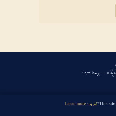
دِيَّةُ.» — يوحنا ‏٣‏:‏١٦‏
المزيد · Learn more