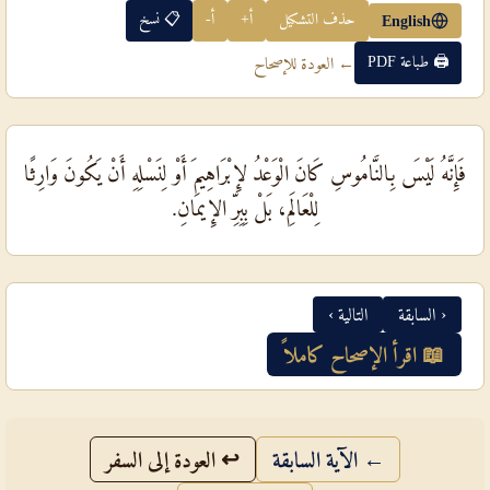
حذف التشكيل
أ+
أ-
📋 نسخ
English
🖨 طباعة PDF
← العودة للإصحاح
فَإِنَّهُ لَيْسَ بِالنَّامُوسِ كَانَ الْوَعْدُ لإِبْرَاهِيمَ أَوْ لِنَسْلِهِ أَنْ يَكُونَ وَارِثًا
لِلْعَالَمِ، بَلْ بِبِرِّ الإِيمَانِ.
‹ السابقة
التالية ›
📖 اقرأ الإصحاح كاملاً
← الآية السابقة
↩ العودة إلى السفر