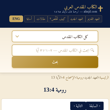
الكتاب المقدس العربي
alinjil.com — ترجمة فان دايك ١٨٦٥
العهد القديم
العهد الجديد
كيف تَخْلُص؟
مقالات
أسئلة
ENG
كل الكتاب المقدس
بحث
الرئيسية
›
العهد الجديد
›
رومية
›
الإصحاح 4
›
الآية 13
رومية 4‏:‏13
‹ السابقة
التالية ›